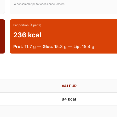
À consommer plutôt occasionnellement.
Par portion (4 parts)
236 kcal
Prot.
11.7 g —
Gluc.
15.3 g —
Lip.
15.4 g
VALEUR
84 kcal