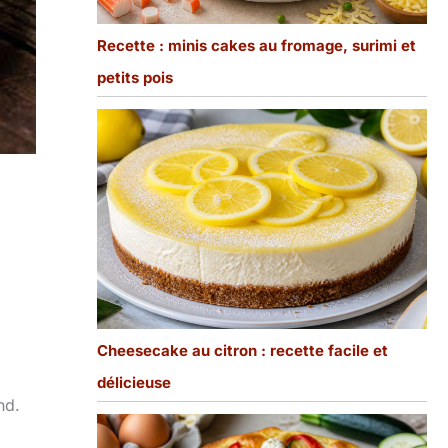
Recette : minis cakes au fromage, surimi et
petits pois
Cheesecake au citron : recette facile et
délicieuse
nd.