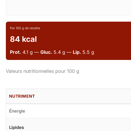
Par 100 g de recette
84 kcal
Prot.
4.1 g —
Gluc.
5.4 g —
Lip.
5.5 g
Valeurs nutritionnelles pour 100 g
NUTRIMENT
Énergie
Lipides