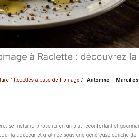
omage à Raclette : découvrez la
ture
/
Recettes à base de fromage
/
Automne
Maroilles
ère, se métamorphose ici en un plat réconfortant et gourma
 pour la douceur et gratinée sous une généreuse couche de