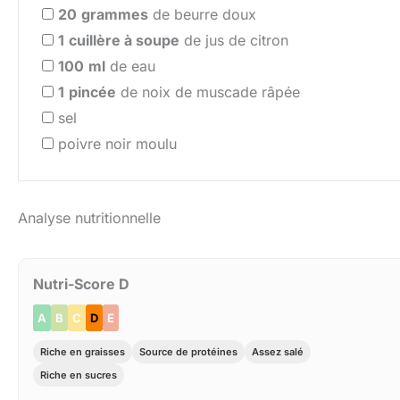
20
grammes
de beurre doux
1
cuillère à soupe
de jus de citron
100
ml
de eau
1
pincée
de noix de muscade râpée
sel
poivre noir moulu
Analyse nutritionnelle
Nutri-Score D
A
B
C
D
E
Riche en graisses
Source de protéines
Assez salé
Riche en sucres