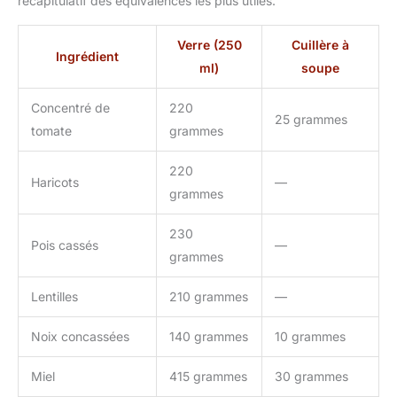
récapitulatif des équivalences les plus utiles.
Verre (250
Cuillère à
Ingrédient
ml)
soupe
Concentré de
220
25 grammes
tomate
grammes
220
Haricots
—
grammes
230
Pois cassés
—
grammes
Lentilles
210 grammes
—
Noix concassées
140 grammes
10 grammes
Miel
415 grammes
30 grammes