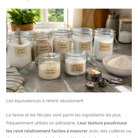
Utilisez le bouton rotatif LED
bien plus de possibilités. Utilisez le cutter avec ses 3
pour choisir entre les 6 vitesses
accessoires pour couper et râper légumes et fruits, préparez
ou la fonction pulse. Grâce aux
vos propres saucisses avec l’accessoire pour saucisses, et
différentes vitesses, ce robot
créez des biscuits de différentes formes avec l’appareil à
est adapté à presque toutes les
biscuits. Le hachoir à viande dispose de 3 niveaux de mouture
recettes. Même à la vitesse
pour la préparation de viande hachée. Idéal pour tous les
maximale, l'appareil reste
amateurs de cuisine! 𝗣𝗨𝗜𝗦𝗦𝗔𝗡𝗖𝗘 𝗘𝗧 𝗖𝗢𝗡𝗧𝗥𝗢̂𝗟𝗘
silencieux, environ 75 dB. En
𝗥𝗘́𝗨𝗡𝗜𝗘𝗦 : Utilisez le bouton rotatif LED pour choisir entre les
plus de son design élégant, le
6 vitesses ou la fonction pulse. Grâce aux différentes vitesses,
robot est protégé contre la
ce robot est adapté à presque toutes les recettes. Même à la
surchauffe. Si le moteur devient
vitesse maximale, l'appareil reste silencieux, environ 75 dB. En
trop chaud, il s'éteint
plus de son design élégant, le robot est protégé contre la
automatiquement après
surchauffe. Si le moteur devient trop chaud, il s'éteint
quelques minutes. La machine
automatiquement après quelques minutes. La machine reste
reste stable et sécurisée grâce
stable et sécurisée grâce à ses pieds antidérapants.
à ses pieds antidérapants.
Les équivalences à retenir absolument
La farine et les fécules sont parmi les ingrédients les plus
fréquemment utilisés en pâtisserie.
Leur texture poudreuse
les rend relativement faciles à mesurer
avec des cuillères ou