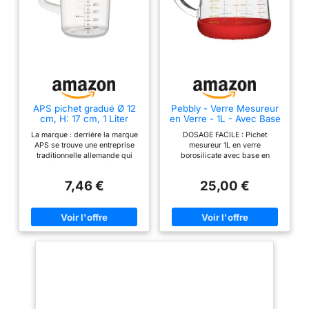
APS pichet gradué Ø 12
Pebbly - Verre Mesureur
cm, H: 17 cm, 1 Liter
en Verre - 1L - Avec Base
Polypropylen
Silicone Antidérapante et
La marque : derrière la marque
DOSAGE FACILE : Pichet
Bec Verseur - 4 Mesures
APS se trouve une entreprise
mesureur 1L en verre
de Liquides (ml, cl, dl, L)
traditionnelle allemande qui
borosilicate avec base en
Facilite les Conversions -
possède depuis des décennies
silicone amovible, de couleur
Matériaux Naturels
une connaissance approfondie
rouge et transparent avec
7,46 €
25,00 €
dans la fabrication d'articles de
graduations colorées
restauration et de service.
L'entreprise familiale est déjà à
la quatrième génération. Dans le
monde entier, APS distribue des
produits dans les domaines du
buffet, de la table et du bar.
Utilisation : avec ce mesureur
transparent, toutes les unités de
mesure nécessaires sont
mesurées rapidement et
facilement. Il suffit de le remplir