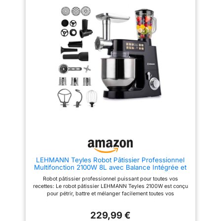
à 1 g près, utilisez la balance
intégrée pour plus de précision:
intégrée dans le bol, sur le haut
Son grand bol en inox de 8L
de l'appareil ou en tant
avec poignée est idéal pour la
qu'accessoire optionnel
cuisine familiale et les grandes
APPLICATION INSPIRANTE :
préparations maison. La
Choisissez parmi les 50
balance intégrée jusqu’à 5 kg
recettes disponibles sur
permet de peser directement
l'application et contrôlez la
les ingrédients dans le bol. La
préparation avec le minuteur
fonction de bol chauffant
intégré sur votre robot pâtissier
réglable de 25 à 45°C favorise
ENGAGEMENT DE
la levée des pâtes et facilite la
RÉPARABILITÉ PENDANT 15
préparation du pain et des
ANS AU JUSTE PRIX : Faites
brioches Pétrin à pain et pétrin
réparer votre produit par notre
pizza avec mélange planétaire
réseau de 6 200 centres de
performant: Grâce au système
réparation dans le monde pour
de mélange planétaire, ce robot
qu’il dure dans le temps
à pétrir assure un travail
homogène des pâtes. Avec 12
vitesses, un mode impulsion et
un mode HOOK dédié au
pétrissage intensif, il fonctionne
LEHMANN Teyles Robot Pâtissier Professionnel
parfaitement comme machine à
Multifonction 2100W 8L avec Balance Intégrée et
pétrir la pâte, pétrin pâte à pain
Bol Chauffant, Pétrin à Pain et Pizza, Blender
ou pétrin pâte à pizza Blender
Robot pâtissier professionnel puissant pour toutes vos
Verre 1,5L, Hachoir à Viande, Noir
en verre, hachoir à viande et
recettes: Le robot pâtissier LEHMANN Teyles 2100W est conçu
découpe-légumes inclus: Le
pour pétrir, battre et mélanger facilement toutes vos
blender en verre 1,5L avec 6
préparations maison. Idéal pour pâte à pain, pâte à pizza,
lames inox est idéal pour
brioche, pâtisserie, crèmes et farces. Son système planétaire
smoothies, soupes, sauces et
229,99 €
assure un mélange homogène pour une cuisine familiale plus
préparations maison. Ce robot