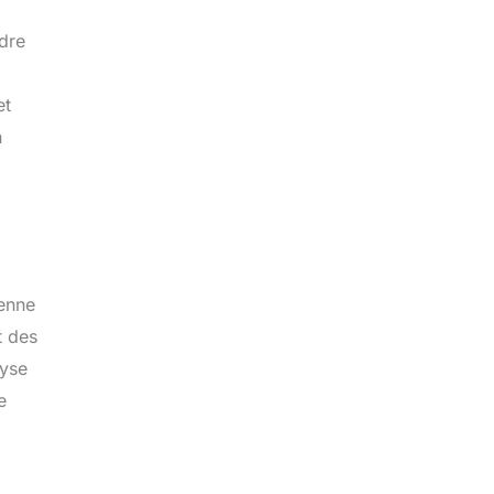
dre
et
n
yenne
t des
ryse
e