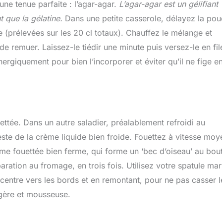
une tenue parfaite : l’agar-agar.
L’agar-agar est un gélifiant
t que la gélatine.
Dans une petite casserole, délayez la pou
 (prélevées sur les 20 cl totaux). Chauffez le mélange et
e remuer. Laissez-le tiédir une minute puis versez-le en fil
ergiquement pour bien l’incorporer et éviter qu’il ne fige e
ettée. Dans un autre saladier, préalablement refroidi au
este de la crème liquide bien froide. Fouettez à vitesse mo
e fouettée bien ferme, qui forme un ‘bec d’oiseau’ au bou
aration au fromage, en trois fois. Utilisez votre spatule ma
entre vers les bords et en remontant, pour ne pas casser l
égère et mousseuse.