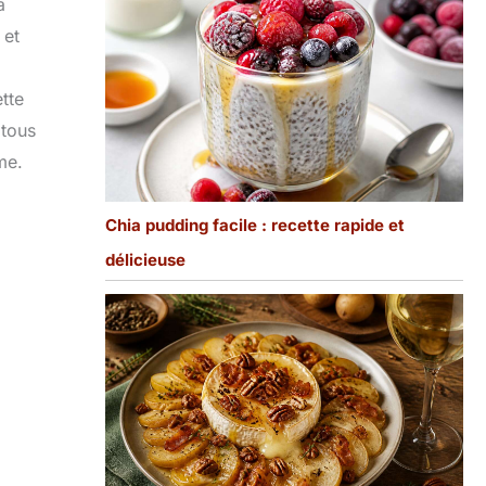
a
 et
tte
 tous
me.
Chia pudding facile : recette rapide et
délicieuse