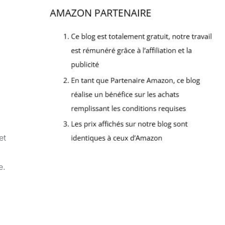
et
e.