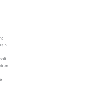
nt
rain.
soit
viron
te