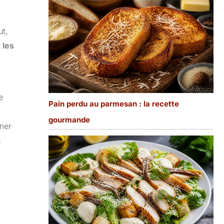
ut,
 les
e
Pain perdu au parmesan : la recette
gourmande
ner
s