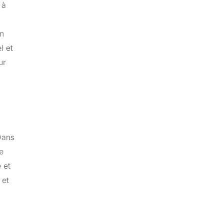
 à
un
l et
ur
Dans
e
 et
 et