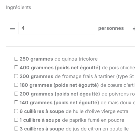
Ingrédients
–
personnes
250
grammes
de quinoa tricolore
400
grammes (poids net égoutté)
de pois chiche
200
grammes
de fromage frais à tartiner (type St
180
grammes (poids net égoutté)
de cœurs d’artic
200
grammes (poids net égoutté)
de poivrons ro
140
grammes (poids net égoutté)
de maïs doux e
6
cuillères à soupe
de huile d’olive vierge extra
1
cuillère à soupe
de paprika fumé en poudre
3
cuillères à soupe
de jus de citron en bouteille