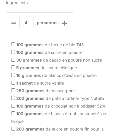
Ingrédients
–
+
personnes
100
grammes
de farine de blé T45
100
grammes
de sucre en poudre
30
grammes
de cacao en poudre non sucré
5
grammes
de levure chimique
16
grammes
de blancs d’œufs en poudre
1
sachet
de sucre vanillé
250
grammes
de mascarpone
200
grammes
de pâte à tartiner type Nutella
100
grammes
de chocolat noir à pâtisser 52%
100
grammes
de blancs d’œufs pasteurisés en
brique
200
grammes
de sucre en poudre fin pour la