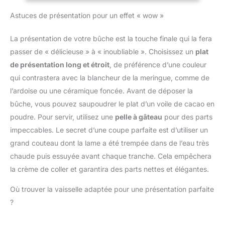
de longue durée.
de ± 1 °C (± 2 °F) et une
BBQ, Patisserie,
température avec flamme
de Température : Le
Astuces de présentation pour un effet « wow »
Conception
plage de mesure de -50
Lait, Vin (Noir)
réglable, ce chalumeau
termometre cuison utilise
Rechargeable et
°C ~ 300 °C (-58 °F ~
gaz bricolage
une sonde alimentaire en
Économique: Ce
572 °F). Notre
La présentation de votre bûche est la touche finale qui la fera
multifonction n'est pas
acier inoxydable de 13
chalumeau gaz est
thermometre cuisson est
passer de « délicieuse » à « inoubliable ». Choisissez un
plat
seulement idéal pour la
cm, suffisamment longue
rechargeable !
idéal pour les barbecues,
cuisson, la cuisson sous
pour éviter de vous
de présentation long et étroit
, de préférence d’une couleur
L'adaptateur inclus le
le lait, la cuisson et la
vide, la saisie de viande
brûler les mains pendant
qui contrastera avec la blancheur de la meringue, comme de
rend compatible avec la
préparation de
et le barbecue, il
la mesure ; plage de
plupart des cartouches
confitures. Le guide du
l’ardoise ou une céramique foncée. Avant de déposer la
fonctionne également
température : -50 ℃ ~
de gaz standard (bec
thermomètre de cuisson
bûche, vous pouvez saupoudrer le plat d’un voile de cacao en
pour le soudage,
300 ℃ Économie
long ou court). La
figurant sur l'emballage
l'artisanat, le bricolage de
d'énergie : Fonction
poudre. Pour servir, utilisez une
pelle à gâteau
pour des parts
livraison ne comprend
vous permet d'obtenir la
bijoux et le camping.
d'arrêt automatique
impeccables. Le secret d’une coupe parfaite est d’utiliser un
pas les recharge gaz
cuisson souhaitée
Modes flamme réglable
intégrée, le thermometre
pour des raisons de
AFFICHAGE
grand couteau dont la lame a été trempée dans de l’eau très
et flamme continue: La
patisserie s'éteindra
sécurité. Économique et
CHANGEABLE : L'écran
chaude puis essuyée avant chaque tranche. Cela empêchera
technologie d'allumage
automatiquement après
écologique. Polyvalence
LCD rétroéclairé, large et
piézoélectrique permet
10 minutes d'inactivité ;
la crème de coller et garantira des parts nettes et élégantes.
d'Utilisation
facile à lire, vous permet
d'utiliser n'importe quel
et il peut basculer entre
Exceptionnelle: Léger et
de lire clairement les
Où trouver la vaisselle adaptée pour une présentation parfaite
angle, même à l'envers,
Celsius et Fahrenheit lors
portable, notre mini
températures dans
sans effort et d'une seule
de la mesure de la
?
chalumeau est prêt à
l'obscurité ou lorsque la
main. Un régulateur pour
température. Plusieurs
l'emploi. Parfait pour la
fumée envahit l'air !
un contrôle complet de la
Méthodes de Stockage :