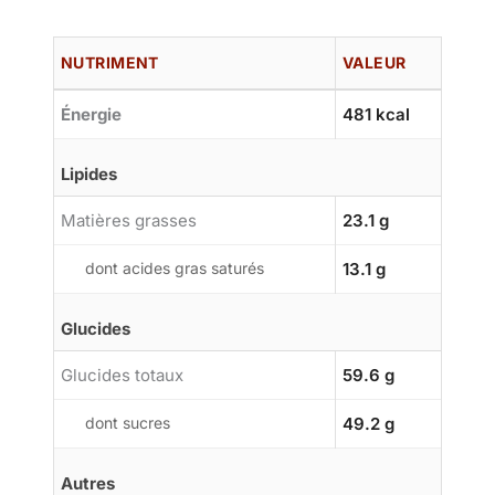
NUTRIMENT
VALEUR
Énergie
481 kcal
Lipides
Matières grasses
23.1 g
dont acides gras saturés
13.1 g
Glucides
Glucides totaux
59.6 g
dont sucres
49.2 g
Autres