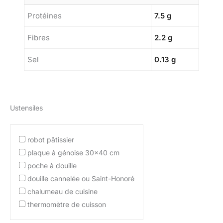
Protéines
7.5 g
Fibres
2.2 g
Sel
0.13 g
Ustensiles
robot pâtissier
plaque à génoise 30×40 cm
poche à douille
douille cannelée ou Saint-Honoré
chalumeau de cuisine
thermomètre de cuisson