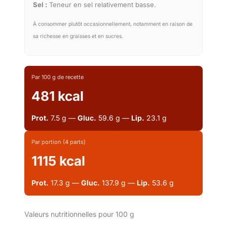
Sel :
Teneur en sel relativement basse.
À consommer plutôt occasionnellement, notamment en raison de
sa richesse en graisses et en sucres.
Par 100 g de recette
481 kcal
Prot.
7.5 g —
Gluc.
59.6 g —
Lip.
23.1 g
Par portion (4 parts)
1115 kcal
Prot.
17.3 g —
Gluc.
137.9 g —
Lip.
53.6 g
Valeurs nutritionnelles pour 100 g