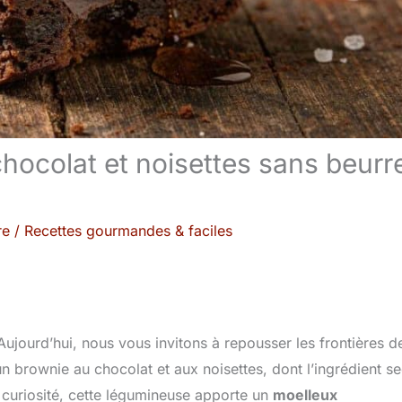
hocolat et noisettes sans beurr
re
/
Recettes gourmandes & faciles
ujourd’hui, nous vous invitons à repousser les frontières de
 brownie au chocolat et aux noisettes, dont l’ingrédient se
e curiosité, cette légumineuse apporte un
moelleux