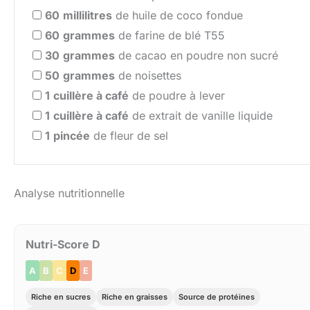
60
millilitres
de huile de coco fondue
60
grammes
de farine de blé T55
30
grammes
de cacao en poudre non sucré
50
grammes
de noisettes
1
cuillère à café
de poudre à lever
1
cuillère à café
de extrait de vanille liquide
1
pincée
de fleur de sel
Analyse nutritionnelle
Nutri-Score D
A
B
C
D
E
Riche en sucres
Riche en graisses
Source de protéines