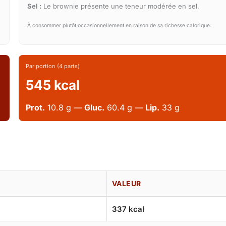
Sel :
Le brownie présente une teneur modérée en sel.
À consommer plutôt occasionnellement en raison de sa richesse calorique.
Par portion (4 parts)
545 kcal
Prot.
10.8 g —
Gluc.
60.4 g —
Lip.
33 g
VALEUR
337 kcal