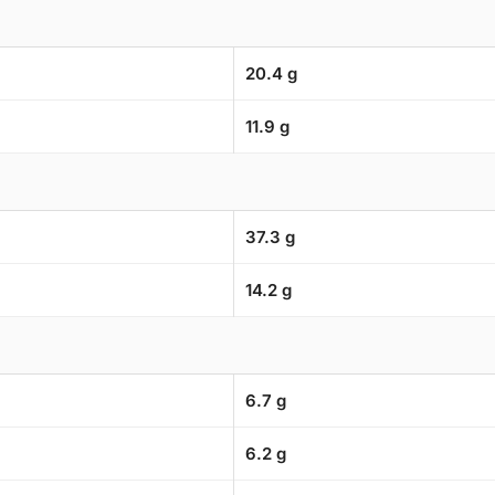
20.4 g
11.9 g
37.3 g
14.2 g
6.7 g
6.2 g