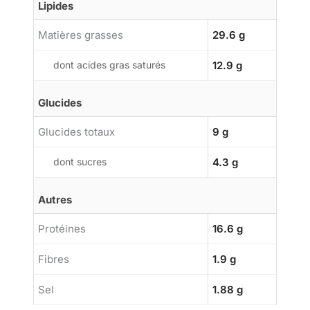
Lipides
Matières grasses
29.6 g
dont acides gras saturés
12.9 g
Glucides
Glucides totaux
9 g
dont sucres
4.3 g
Autres
Protéines
16.6 g
Fibres
1.9 g
Sel
1.88 g