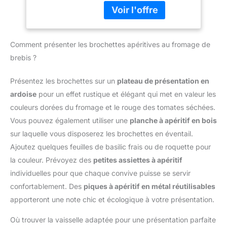
robuste sans revêtement
pour Viande
brasage ou la friture. Les
chimique et est
Poissons Légumes
bandes parallèles au
compatible avec les
Compatible
fond de la poêle
plaques de cuisson à
Induction Gaz
permettent de brûler
Comment présenter les brochettes apéritives au fromage de
gaz et à induction. Sa
Céramique Four
magnifiquement les
Poêle à steak offre une
brebis ?
steaks ou le saumon,
excellente conduction et
tandis que les poignées
une répartition
Présentez les brochettes sur un
plateau de présentation en
en bakélite au design
homogène de la chaleur,
ergonomique isolent la
ardoise
pour un effet rustique et élégant qui met en valeur les
et cette Poêle Grill est
chaleur et offrent une
couleurs dorées du fromage et le rouge des tomates séchées.
idéale pour saisir et griller
prise en main
steaks et légumes.
Vous pouvez également utiliser une
planche à apéritif en bois
confortable. Convient à
Compatibilité polyvalente
sur laquelle vous disposerez les brochettes en éventail.
tous les types de
: Cette Poêle à steak
cuisinières : La base
Ajoutez quelques feuilles de basilic frais ou de roquette pour
antiadhésive est
magnétique en acier
la couleur. Prévoyez des
petites assiettes à apéritif
compatible avec
inoxydable est résistante
différents types de
individuelles pour que chaque convive puisse se servir
à l'usure et durable, la
plaques de cuisson,
confortablement. Des
piques à apéritif en métal réutilisables
conduction de la chaleur
notamment l'induction et
est rapide et uniforme,
apporteront une note chic et écologique à votre présentation.
le gaz. Grâce à sa forme
adaptée aux cuisinières à
rectangulaire et à sa
Où trouver la vaisselle adaptée pour une présentation parfaite
gaz, en céramique,
construction robuste en