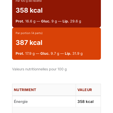
Par 100 g de recette
358 kcal
Prot.
16.6 g —
Gluc.
9 g —
Lip.
29.6 g
Par portion (4 parts)
387 kcal
Prot.
17.9 g —
Gluc.
9.7 g —
Lip.
31.9 g
Valeurs nutritionnelles pour 100 g
NUTRIMENT
VALEUR
Énergie
358 kcal