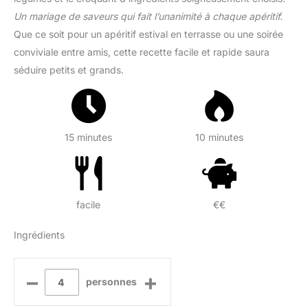
Un mariage de saveurs qui fait l’unanimité à chaque apéritif.
Que ce soit pour un apéritif estival en terrasse ou une soirée
conviviale entre amis, cette recette facile et rapide saura
séduire petits et grands.
15 minutes
10 minutes
facile
€€
Ingrédients
–
+
personnes