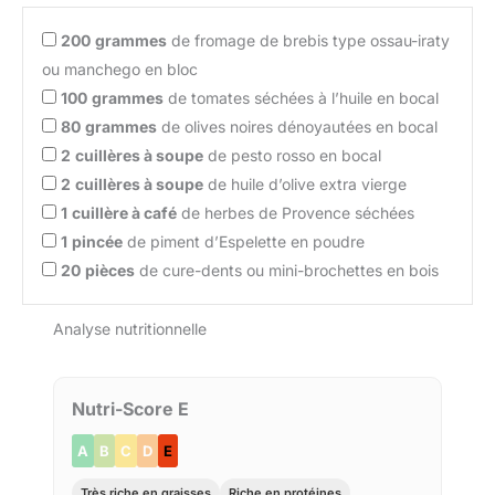
200
grammes
de fromage de brebis type ossau-iraty
ou manchego en bloc
100
grammes
de tomates séchées à l’huile en bocal
80
grammes
de olives noires dénoyautées en bocal
2
cuillères à soupe
de pesto rosso en bocal
2
cuillères à soupe
de huile d’olive extra vierge
1
cuillère à café
de herbes de Provence séchées
1
pincée
de piment d’Espelette en poudre
20
pièces
de cure-dents ou mini-brochettes en bois
Analyse nutritionnelle
Nutri-Score E
A
B
C
D
E
Très riche en graisses
Riche en protéines