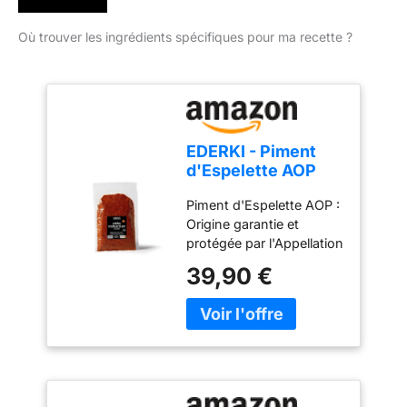
Où trouver les ingrédients spécifiques pour ma recette ?
EDERKI - Piment
d'Espelette AOP
250g
Piment d'Espelette AOP :
Origine garantie et
protégée par l'Appellation
d'Origine Protégée
39,90 €
(AOP), cultivé et
transformé au Pays
Basque selon un savoir-
faire traditionnel. 100 %
origine France : Récolté à
maturité, séché
naturellement puis