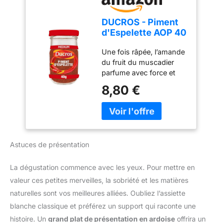
finement moulu pour
préserver toute sa
DUCROS - Piment
richesse aromatique.
d'Espelette AOP 40
Polyvalent en cuisine :
g
Parfait pour assaisonner
Une fois râpée, l’amande
viandes, poissons,
du fruit du muscadier
légumes, œufs, sauces,
parfume avec force et
marinades, grillades et
raffinement les sauces
8,80 €
spécialités basques.
blanches, pommes de
terre, escalopes à la
crème Piment d'espelette
AOP Conditionné en
france Poids du colis:
Astuces de présentation
0.04 kilogrammes
La dégustation commence avec les yeux. Pour mettre en
valeur ces petites merveilles, la sobriété et les matières
naturelles sont vos meilleures alliées. Oubliez l’assiette
blanche classique et préférez un support qui raconte une
histoire. Un
grand plat de présentation en ardoise
offrira un