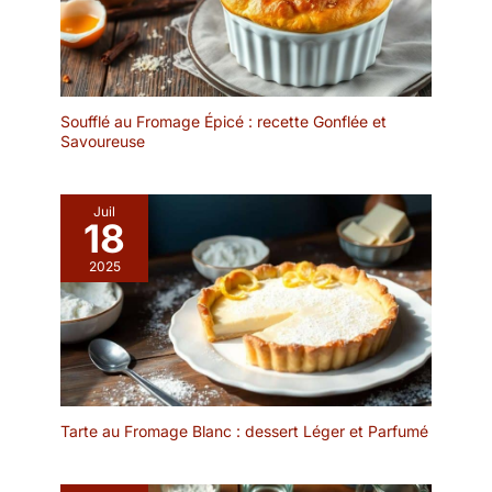
domestique ou
professionnel, alliant
fonctionnalité et style.
Soufflé au Fromage Épicé : recette Gonflée et
Savoureuse
Juil
18
2025
Tarte au Fromage Blanc : dessert Léger et Parfumé