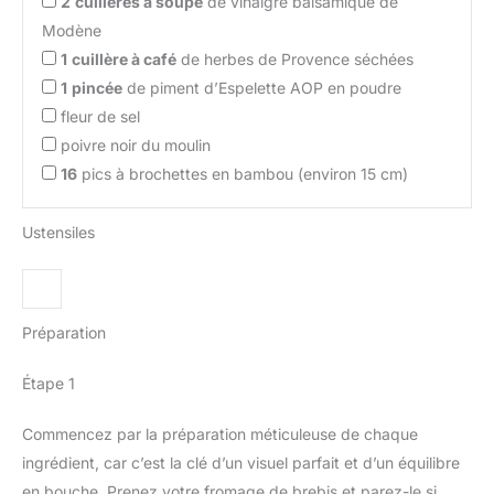
2
cuillères à soupe
de vinaigre balsamique de
Modène
1
cuillère à café
de herbes de Provence séchées
1
pincée
de piment d’Espelette AOP en poudre
fleur de sel
poivre noir du moulin
16
pics à brochettes en bambou (environ 15 cm)
Ustensiles
Préparation
Étape 1
Commencez par la préparation méticuleuse de chaque
ingrédient, car c’est la clé d’un visuel parfait et d’un équilibre
en bouche. Prenez votre fromage de brebis et parez-le si