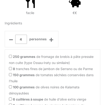
facile
€€
Ingrédients
–
+
personnes
250
grammes
de fromage de brebis à pâte pressée
non cuite (type Ossau-Iraty ou similaire)
8
tranches fines de jambon de Serrano ou de Parme
150
grammes
de tomates séchées conservées dans
l’huile
100
grammes
de olives noires de Kalamata
dénoyautées
6
cuillères à soupe
de huile d’olive extra vierge