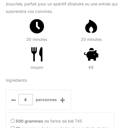
bouchée
, parfait pour un apéritif dînatoire ou une entrée qui
surprendra vos convives.
30 minutes
20 minutes
moyen
€€
Ingrédients
–
+
personnes
500
grammes
de farine de blé T45