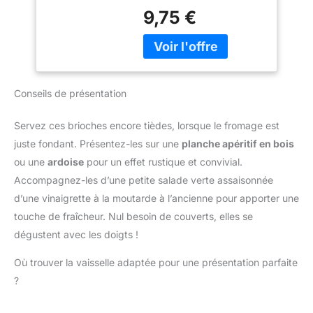
D’une épaisseur de 0,5
200 centres de
Silicone Terre
9,75 €
mm, il sont robustes et
réparation dans le
Cuite, Marron
durables. DÉMOULAGE
monde entier pour qu'il
FACILE : Inutile d'ajouter
dure plus longtemps.
de la matière grasse au
fond de vos moules
avant cuisson. Grâce au
Conseils de présentation
revêtement antiadhérent,
vos préparations se
Servez ces brioches encore tièdes, lorsque le fromage est
démouleront sans
juste fondant. Présentez-les sur une
planche apéritif en bois
difficulté pour un résultat
ou une
ardoise
pour un effet rustique et convivial.
impeccable.
FABRICATION
Accompagnez-les d’une petite salade verte assaisonnée
FRANÇAISE : Labelisée
d’une vinaigrette à la moutarde à l’ancienne pour apporter une
entreprise du patrimoine
touche de fraîcheur. Nul besoin de couverts, elles se
vivant, la marque Gobel
dégustent avec les doigts !
fabrique en France ses
moules à briochettes
Où trouver la vaisselle adaptée pour une présentation parfaite
grâce à son savoir-faire
unique. LA MARQUE DES
?
PÂTISSIERS : Depuis
1887, Gobel fabrique en