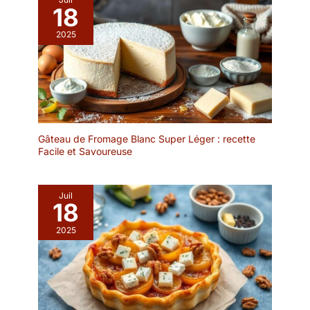
non seulement comme
18
messages importants.
noms de lieux et
VOUS LE PLACEZ LÀ OÙ
panneaux de préavis,
2025
IL EST LE PLUS
mais aussi comme cartes
EFFICACE – sa
de lieux et étiquettes de
conception pratique
nourriture sur la table de
permet de le déplacer
mariage. Ou des
rapidement vers l'endroit
étiquettes de menu de
le plus visible.
nourriture de bricolage,
des étiquettes préférées
Gâteau de Fromage Blanc Super Léger : recette
et des étiquettes de
Facile et Savoureuse
décoration de plantes
pendant les vacances et
les fêtes.
Juil
18
2025