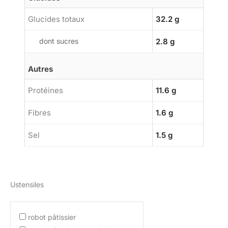
Glucides totaux
32.2 g
dont sucres
2.8 g
Autres
Protéines
11.6 g
Fibres
1.6 g
Sel
1.5 g
Ustensiles
robot pâtissier