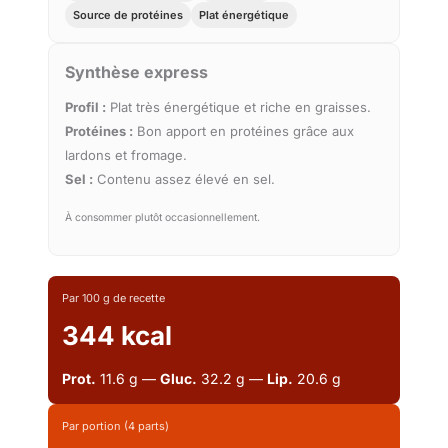
Source de protéines
Plat énergétique
Synthèse express
Profil :
Plat très énergétique et riche en graisses.
Protéines :
Bon apport en protéines grâce aux
lardons et fromage.
Sel :
Contenu assez élevé en sel.
À consommer plutôt occasionnellement.
Par 100 g de recette
344 kcal
Prot.
11.6 g —
Gluc.
32.2 g —
Lip.
20.6 g
Par portion (4 parts)