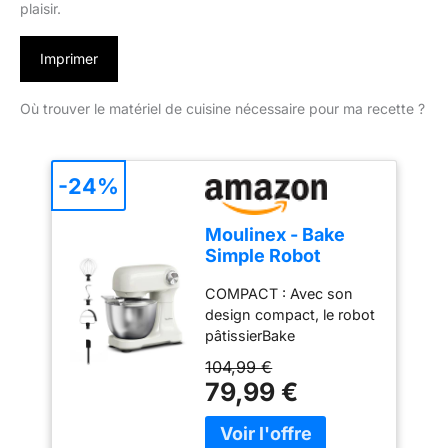
plaisir.
Imprimer
Où trouver le matériel de cuisine nécessaire pour ma recette ?
-24%
Moulinex - Bake
Simple Robot
Pâtissier compact
COMPACT : Avec son
fouet, batteur et
design compact, le robot
crochet
pâtissierBake
Simples'adapte
104,99 €
parfaitement à toutes les
79,99 €
cuisines - sataillen'est
pas plus grande qu'une
feuille de papier A4.