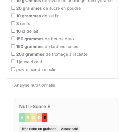
10
grammes
de levure de boulanger déshydratée
20
grammes
de sucre en poudre
10
grammes
de sel fin
3
œufs
10
cl
de lait
150
grammes
de beurre doux
150
grammes
de lardons fumés
200
grammes
de fromage à raclette
1
jaune d’œuf
poivre noir du moulin
Analyse nutritionnelle
Nutri-Score E
A
B
C
D
E
Très riche en graisses
Assez salé