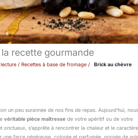
: la recette gourmande
lecture
/
Recettes à base de fromage
/
Brick au chèvre
ution un peu surannée de nos fins de repas. Aujourd’hui, nou
ne
véritable pièce maîtresse
de votre apéritif ou de votre
t onctueux, s’apprête à rencontrer la chaleur et le caractèr
 une farce généreuse, colorée et parfumée, gorgée de sole