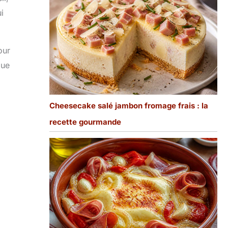
i
our
que
Cheesecake salé jambon fromage frais : la
recette gourmande