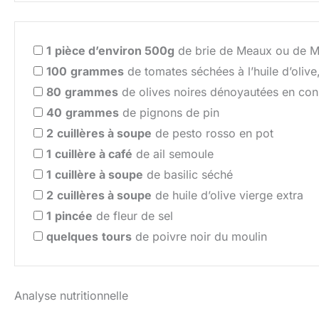
1
pièce d’environ 500g
de brie de Meaux ou de Me
100
grammes
de tomates séchées à l’huile d’olive
80
grammes
de olives noires dénoyautées en con
40
grammes
de pignons de pin
2
cuillères à soupe
de pesto rosso en pot
1
cuillère à café
de ail semoule
1
cuillère à soupe
de basilic séché
2
cuillères à soupe
de huile d’olive vierge extra
1
pincée
de fleur de sel
quelques
tours
de poivre noir du moulin
Analyse nutritionnelle