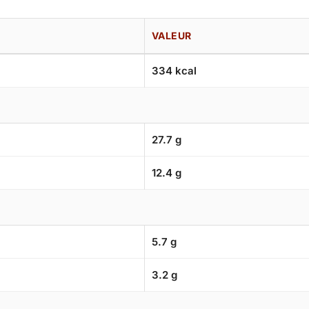
VALEUR
334 kcal
27.7 g
12.4 g
5.7 g
3.2 g