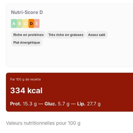
Nutri-Score D
A
B
C
D
E
Riche en protéines
Très riche en graisses
Assez salé
Plat énergétique
Par 100 g de recette
334 kcal
Prot.
15.3 g —
Gluc.
5.7 g —
Lip.
27.7 g
Valeurs nutritionnelles pour 100 g