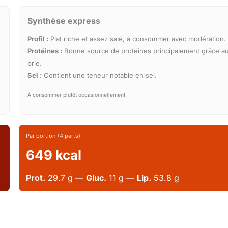
Synthèse express
Profil :
Plat riche et assez salé, à consommer avec modération.
Protéines :
Bonne source de protéines principalement grâce a
brie.
Sel :
Contient une teneur notable en sel.
À consommer plutôt occasionnellement.
Par portion (4 parts)
649 kcal
Prot.
29.7 g —
Gluc.
11 g —
Lip.
53.8 g