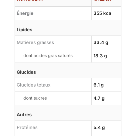
Énergie
355 kcal
Lipides
Matières grasses
33.4 g
dont acides gras saturés
18.3 g
Glucides
Glucides totaux
6.1 g
dont sucres
4.7 g
Autres
Protéines
5.4 g