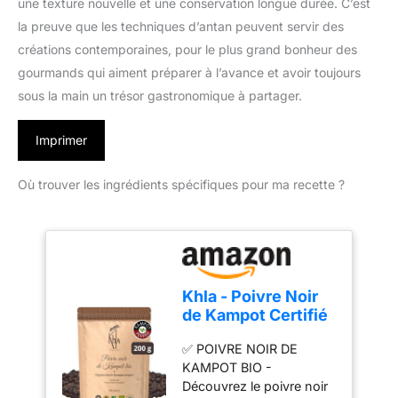
une texture nouvelle et une conservation longue durée. C’est
la preuve que les techniques d’antan peuvent servir des
créations contemporaines, pour le plus grand bonheur des
gourmands qui aiment préparer à l’avance et avoir toujours
sous la main un trésor gastronomique à partager.
Imprimer
Où trouver les ingrédients spécifiques pour ma recette ?
Khla - Poivre Noir
de Kampot Certifié
Bio 200 g - Sachet
✅ POIVRE NOIR DE
Poivre en Grains
KAMPOT BIO -
Biologique - Grand
Découvrez le poivre noir
Cru, Rare & Délicat