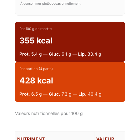
À consommer plutôt occasionnellement.
Par 100 g de recette
355 kcal
Prot.
5.4 g —
Gluc.
6.1 g —
Lip.
33.4 g
Par portion (4 parts)
428 kcal
Prot.
6.5 g —
Gluc.
7.3 g —
Lip.
40.4 g
Valeurs nutritionnelles pour 100 g
NUTRIMENT
VALEUR