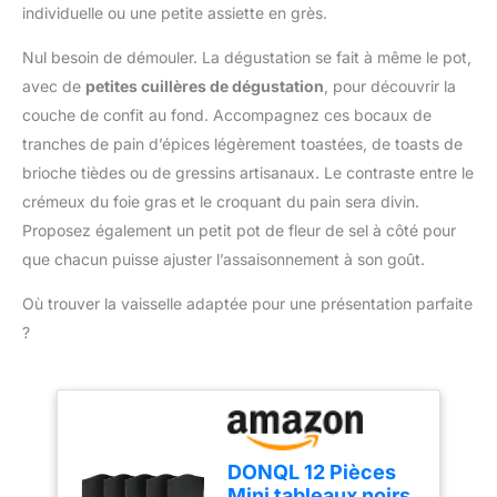
Dotée d’une puissance
individuelle ou une petite assiette en grès.
100°C, réglez la minuterie
de 2 000 W et d’une
de 1-180 min et laissez
capacité généreuse de
Nul besoin de démouler. La dégustation se fait à même le pot,
faire l'appareil. CONÇU
25 L, cette cocotte de
avec de
petites cuillères de dégustation
, pour découvrir la
POUR DURER : Inox poli
conservation numérique
sur socle métal noir,
couche de confit au fond. Accompagnez ces bocaux de
chauffe rapidement et de
poignées cool-touch
tranches de pain d’épices légèrement toastées, de toasts de
façon fiable, ce qui la
pour un transport facile,
rend idéale pour la
brioche tièdes ou de gressins artisanaux. Le contraste entre le
robinet de vidange pour
stérilisation rapide ou la
crémeux du foie gras et le croquant du pain sera divin.
boissons chaudes et
préparation de vin
couvercle verrouillable
Proposez également un petit pot de fleur de sel à côté pour
chaud. UTILISATION
qui maintient le contenu
que chacun puisse ajuster l’assaisonnement à son goût.
INTUITIVE : les boutons
bien en sécurité.
simples et l’écran LCD
Où trouver la vaisselle adaptée pour une présentation parfaite
rendent le stérilisateur
électrique facile à utiliser,
?
permettant de stériliser
vos bocaux sans effort.
TEMPÉRATURE
AJUSTABLE : réglez
aisément la température
DONQL 12 Pièces
de votre stérilisateur
Mini tableaux noirs,
électrique de 30 à 100 °C