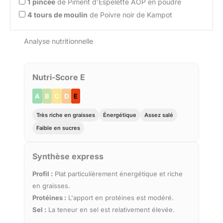
1
pincée
de Piment d’Espelette AOP en poudre
4
tours de moulin
de Poivre noir de Kampot
Analyse nutritionnelle
Nutri-Score E
A
B
C
D
E
Très riche en graisses
Énergétique
Assez salé
Faible en sucres
Synthèse express
Profil :
Plat particulièrement énergétique et riche
en graisses.
Protéines :
L'apport en protéines est modéré.
Sel :
La teneur en sel est relativement élevée.