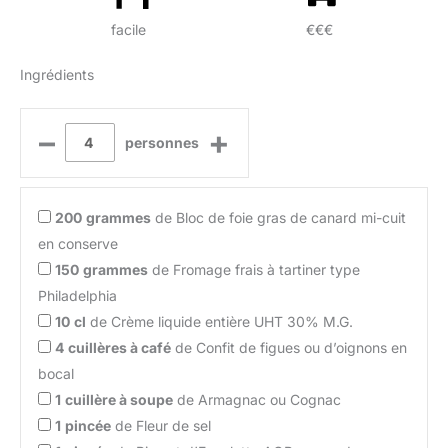
facile
€€€
Ingrédients
–
+
personnes
200
grammes
de Bloc de foie gras de canard mi-cuit
en conserve
150
grammes
de Fromage frais à tartiner type
Philadelphia
10
cl
de Crème liquide entière UHT 30% M.G.
4
cuillères à café
de Confit de figues ou d’oignons en
bocal
1
cuillère à soupe
de Armagnac ou Cognac
1
pincée
de Fleur de sel