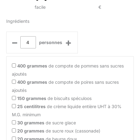
facile
€
Ingrédients
–
+
personnes
400
grammes
de compote de pommes sans sucres
ajoutés
400
grammes
de compote de poires sans sucres
ajoutés
150
grammes
de biscuits spéculoos
25
centilitres
de crème liquide entière UHT à 30%
M.G. minimum
30
grammes
de sucre glace
20
grammes
de sucre roux (cassonade)
20
grammes
de beurre doux