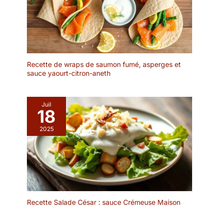
glace de haute qualité
dans la tasse à café pour
sont soigneusement
assurer un mélange
conçues pour ajouter de
optimal de café et de
l'élégance et de la
mousse de lait. La
sophistication à votre
longueur contribue non
table. La finition miroir
seulement à une
lustrée et le design
Recette de wraps de saumon fumé, asperges et
puissance de mélange
classique conviennent à
sauce yaourt-citron-aneth
efficace, mais fait
tous les styles de
également de la
couverts de cuisine et
préparation du latte
sont appréciés par la
Juil
macchiato une
18
plupart des gens.
expérience confortable.
Boutique de PionStar: La
2025
Design simple, bords
philosophie de PionStar
lisses - Le set de
est de fournir aux clients
cuillères longues se
une expérience d'achat
caractérise par son
satisfaisante avec des
design simple, avec des
cuillères de haute qualité
lignes fluides et des
et un bon rapport
bords lisses qui ajoutent
qualité-prix. Nous avons
une touche d'élégance.
Recette Salade César : sauce Crémeuse Maison
également d'autres types
Que ce soit à la maison
de couverts de haute