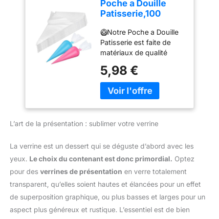
Poche a Douille
RECETTES. Si le produit
Patisserie,100
que vous recevez
Poches à Douille
présente des problèmes
🥝Notre Poche a Douille
Jetables, Poches à
de qualité, veuillez nous
Patisserie est faite de
Douille
contacter dès que
matériaux de qualité
Professionnelles,
possible. Nous
alimentaire, non toxiques
Poches à Douille
5,98 €
apporterons une solution
et inodores, sûrs et sains
Jetables pour
satisfaisante Facile à
stables, durables,
Pâtisserie,Très
utiliser: Le jeu de douilles
antidérapants et
Approprié pour
patisserie est pratique à
résistants aux
Faire des Gâteaux
installer, il suffit
déchirures,parfaits pour
et des Biscuits.
d'appuyer sur votre
L’art de la présentation : sublimer votre verrine
la confection de gâteaux,
poche à douille en
biscuits, chocolat ou
silicone, il créera un
purée de pommes de
La verrine est un dessert qui se déguste d’abord avec les
glaçage à partir de la
terre et autres
yeux.
Le choix du contenant est donc primordial.
Optez
buse de décoration et
gourmandises. 🥝Design
vous pourrez créer de
pour des
verrines de présentation
en verre totalement
antidérapant:la surface
beaux boutons floraux
transparent, qu’elles soient hautes et élancées pour un effet
de cette poche à douille
comme vous le
est dotée de points
de superposition graphique, ou plus basses et larges pour un
souhaitez Sécurité des
concaves,qui peuvent
aspect plus généreux et rustique. L’essentiel est de bien
Matériaux: Tous les
augmenter la friction de