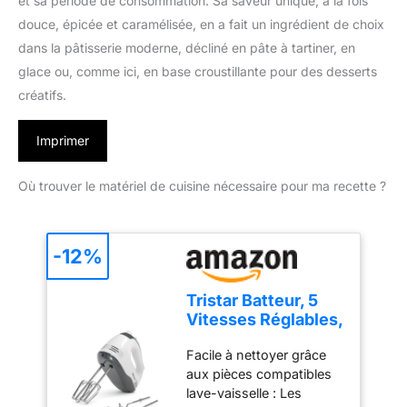
et sa période de consommation. Sa saveur unique, à la fois
douce, épicée et caramélisée, en a fait un ingrédient de choix
dans la pâtisserie moderne, décliné en pâte à tartiner, en
glace ou, comme ici, en base croustillante pour des desserts
créatifs.
Imprimer
Où trouver le matériel de cuisine nécessaire pour ma recette ?
-12%
Tristar Batteur, 5
Vitesses Réglables,
200W, Design
Facile à nettoyer grâce
Ergonomique,
aux pièces compatibles
Fouets et Crochets
lave-vaisselle : Les
Inox, Pièces