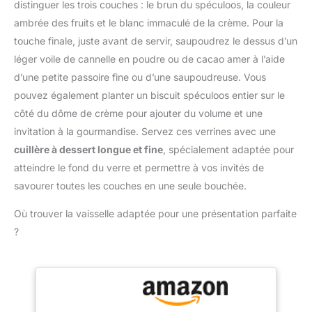
accessoires répondent
distinguer les trois couches : le brun du spéculoos, la couleur
la main et empêcher
aux normes alimentaires,
ambrée des fruits et le blanc immaculé de la crème. Pour la
efficacement le
fabriqués en acier
glissement,poche à
touche finale, juste avant de servir, saupoudrez le dessus d’un
inoxydable 304 de
douille au design épaissi
léger voile de cannelle en poudre ou de cacao amer à l’aide
qualité alimentaire de
n'est pas facile à casser
haute qualité, en silicone
d’une petite passoire fine ou d’une saupoudreuse. Vous
et convient aux douilles à
et en plastiques de haute
pouvez également planter un biscuit spéculoos entier sur le
douille,douilles à bille,etc.
qualité. Facile à nettoyer
côté du dôme de crème pour ajouter du volume et une
🥝Emballage &
et durable, Haute
taille:Emballé avec 100
invitation à la gourmandise. Servez ces verrines avec une
résistance à la rouille,
poches à douille
cuillère à dessert longue et fine
, spécialement adaptée pour
Bords lisses et lave-
jetables,chaque pièce
vaisselle sont sûrs
atteindre le fond du verre et permettre à vos invités de
mesure 30 x 20 cm,vous
Cadeau idéal: Cadeau
savourer toutes les couches en une seule bouchée.
pouvez l'utiliser en toute
idéal pour un
confiance pour les
anniversaire, un
Où trouver la vaisselle adaptée pour une présentation parfaite
snacks,la décoration de
anniversaire et Pâques.
gâteaux,les desserts et la
?
Vous obtiendrez un kit
pâtisserie. 🥝Large
complet de cuisson de
utilisation:Avec notre
gâteaux pour cuire
poche à douille jetable,
n'importe quel gâteau en
vous aurez plus de plaisir
tant que débutant et
à faire de la
professionnel