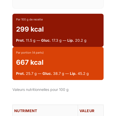
Par 100 g de recette
299 kcal
Prot.
11.5 g —
Gluc.
17.3 g —
Lip.
20.2 g
Par portion (4 parts)
667 kcal
Prot.
25.7 g —
Gluc.
38.7 g —
Lip.
45.2 g
Valeurs nutritionnelles pour 100 g
NUTRIMENT
VALEUR