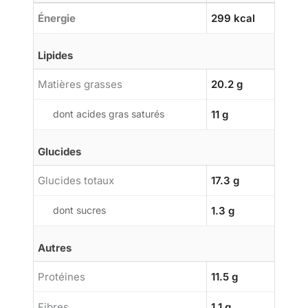
Énergie
299 kcal
Lipides
Matières grasses
20.2 g
dont acides gras saturés
11 g
Glucides
Glucides totaux
17.3 g
dont sucres
1.3 g
Autres
Protéines
11.5 g
Fibres
1.1 g