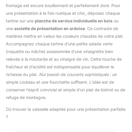
bien plus encore.
50 minutes pour chaque
fromage est encore bouillonnant et parfaitement doré. Pour
Utilisation Simple et
recharge complète et
une présentation à la fois rustique et chic, déposez chaque
Sècurisée: Allumage
offre un fonctionnement
piezo intégré pour une
tartine sur une
planche de service individuelle en bois
ou
régulier. Compatible avec
flamme instantanée et
une
assiette de présentation en ardoise
. Ce contraste de
toutes les recharges de
sans scintillement. Le
matières mettra en valeur les couleurs chaudes de votre plat.
butane: Vous ne savez
verrou de sécurité
pas quelle recharge de
Accompagnez chaque tartine d’une petite salade verte
empêche toute activation
butane acheter ? Ne
(roquette ou mâche) assaisonnée d’une vinaigrette bien
accidentelle. Après
vous inquiétez plus : le
utilisation, le verrou se
relevée à la moutarde et au vinaigre de vin. Cette touche de
chalumeau soudure au
réenclenche
fraîcheur et d’acidité est indispensable pour équilibrer la
butane Sondiko convient
automatiquement pour
à toutes les marques de
richesse du plat.
Nul besoin de couverts sophistiqués
: un
une sécurité totale,
gaz butane, à buse
simple couteau et une fourchette suffisent. L’idée est de
faisant de ce chalumeau
longue ou à buse courte
un outil sûr. Mode
conserver l’esprit convivial et simple d’un plat de bistrot ou de
! Les recharges de
Flamme Continue: Après
refuge de montagne.
butane à buse longue
l'allumage, maintenez
s'adaptent directement
simplement la gâchette
Où trouver la vaisselle adaptée pour une présentation parfaite
au chalumeau ; pour les
d'allumage et actionnez
recharges à buse courte,
?
le bouton de flamme
ajoutez l'adaptateur
continue. La flamme
rouge inclus dans la