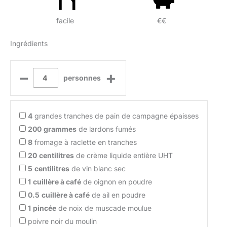
facile
€€
Ingrédients
–
+
personnes
4
grandes tranches de pain de campagne épaisses
200
grammes
de lardons fumés
8
fromage à raclette en tranches
20
centilitres
de crème liquide entière UHT
5
centilitres
de vin blanc sec
1
cuillère à café
de oignon en poudre
0.5
cuillère à café
de ail en poudre
1
pincée
de noix de muscade moulue
poivre noir du moulin