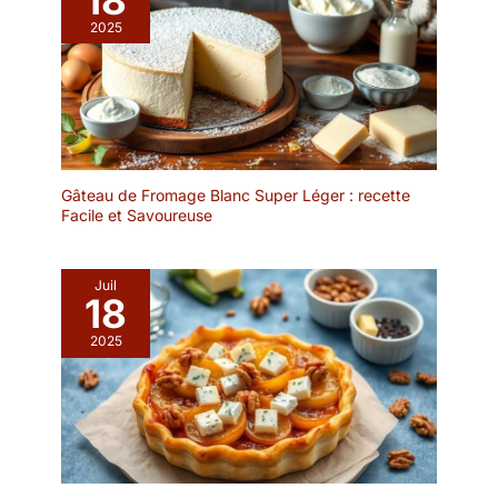
assiettes et plats de
2025
service apero, sushi.
Conçues avec soin, ces
assiettes en ardoise
naturelle apportent une
touche moderne et
sophistiquée à votre
service de table. Ardoise
Gâteau de Fromage Blanc Super Léger : recette
planche formage assiette
Facile et Savoureuse
dessert assiette
rectangulaire noire
ardoise restaurant
Juil
design professionnel
18
pour mariages, fêtes,
2025
anniversaires, remises de
diplômes.