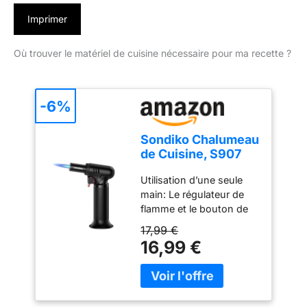
Imprimer
Où trouver le matériel de cuisine nécessaire pour ma recette ?
-6%
Sondiko Chalumeau
de Cuisine, S907
avec Jauge de
Utilisation d’une seule
Carburant, Briquet
main: Le régulateur de
Chalumeau
flamme et le bouton de
Rechargeable avec
verrouillage de la flamme
Verrouillage de
17,99 €
sont à portée de main, ce
Sécurité et Flamme
16,99 €
qui vous permet de
Réglable, Pour le
régler et de verrouiller
Soudage, I'art de La
facilement la flamme
Résine, Butane Non
d’une seule main, sans
Inclus