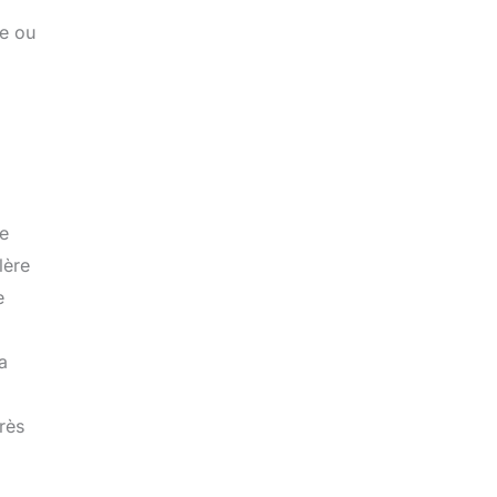
re ou
ne
lère
e
a
rès