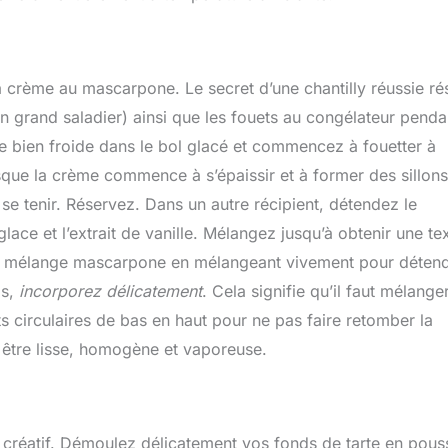
a crème au mascarpone. Le secret d’une chantilly réussie ré
 un grand saladier) ainsi que les fouets au congélateur penda
de bien froide dans le bol glacé et commencez à fouetter à
ue la crème commence à s’épaissir et à former des sillons
s se tenir. Réservez. Dans un autre récipient, détendez le
lace et l’extrait de vanille. Mélangez jusqu’à obtenir une te
e au mélange mascarpone en mélangeant vivement pour déten
is,
incorporez délicatement
. Cela signifie qu’il faut mélange
circulaires de bas en haut pour ne pas faire retomber la
 être lisse, homogène et vaporeuse.
s créatif. Démoulez délicatement vos fonds de tarte en pous