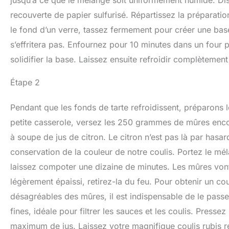
recouverte de papier sulfurisé. Répartissez la préparatio
le fond d’un verre, tassez fermement pour créer une base
s’effritera pas. Enfournez pour 10 minutes dans un four p
solidifier la base. Laissez ensuite refroidir complètemen
Étape 2
Pendant que les fonds de tarte refroidissent, préparons l
petite casserole, versez les 250 grammes de mûres enco
à soupe de jus de citron. Le citron n’est pas là par hasard
conservation de la couleur de notre coulis. Portez le mé
laissez compoter une dizaine de minutes. Les mûres vont é
légèrement épaissi, retirez-la du feu. Pour obtenir un cou
désagréables des mûres, il est indispensable de le pass
fines, idéale pour filtrer les sauces et les coulis. Presse
maximum de jus. Laissez votre magnifique coulis rubis r