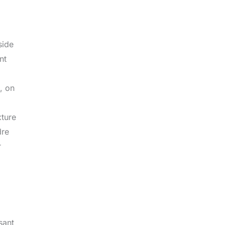
side
nt
, on
xture
dre
r
sant