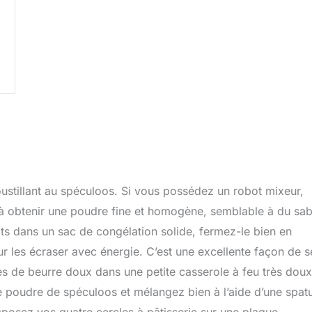
oustillant au spéculoos. Si vous possédez un robot mixeur,
 obtenir une poudre fine et homogène, semblable à du sab
its dans un sac de congélation solide, fermez-le bien en
ur les écraser avec énergie. C’est une excellente façon de s
s de beurre doux dans une petite casserole à feu très dou
e poudre de spéculoos et mélangez bien à l’aide d’une spat
posez vos quatre cercles à pâtisserie sur une plaque