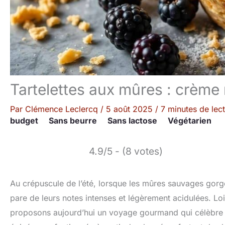
Tartelettes aux mûres : crèm
Par
Clémence Leclercq
/
5 août 2025
/
7 minutes de lec
budget
Sans beurre
Sans lactose
Végétarien
4.9/5 - (8 votes)
Au crépuscule de l’été, lorsque les mûres sauvages gorg
pare de leurs notes intenses et légèrement acidulées. Lo
proposons aujourd’hui un voyage gourmand qui célèbre la 