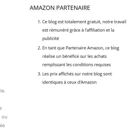
le.
e
x ou
ule