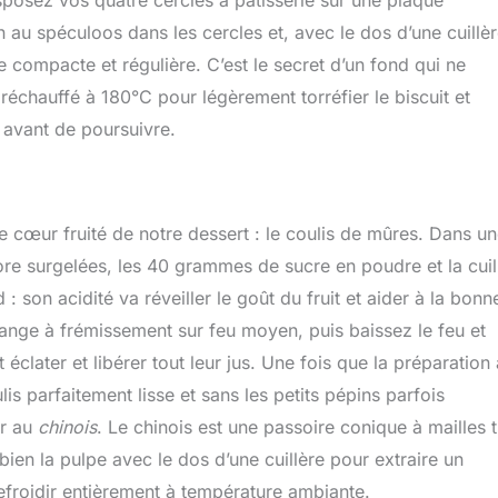
n au spéculoos dans les cercles et, avec le dos d’une cuillè
 compacte et régulière. C’est le secret d’un fond qui ne
réchauffé à 180°C pour légèrement torréfier le biscuit et
t avant de poursuivre.
e cœur fruité de notre dessert : le coulis de mûres. Dans u
re surgelées, les 40 grammes de sucre en poudre et la cuil
 : son acidité va réveiller le goût du fruit et aider à la bonn
lange à frémissement sur feu moyen, puis baissez le feu et
clater et libérer tout leur jus. Une fois que la préparation 
lis parfaitement lisse et sans les petits pépins parfois
er au
chinois
. Le chinois est une passoire conique à mailles t
z bien la pulpe avec le dos d’une cuillère pour extraire un
efroidir entièrement à température ambiante.