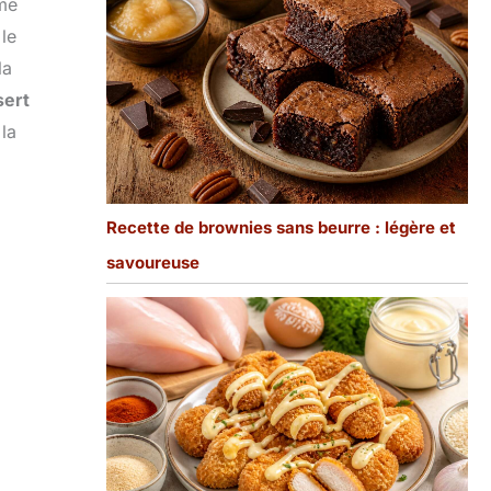
ème
 le
la
sert
 la
Recette de brownies sans beurre : légère et
savoureuse