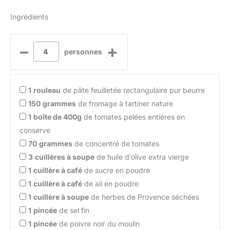
Ingrédients
–
+
personnes
1
rouleau
de pâte feuilletée rectangulaire pur beurre
150
grammes
de fromage à tartiner nature
1
boîte de 400g
de tomates pelées entières en
conserve
70
grammes
de concentré de tomates
3
cuillères à soupe
de huile d’olive extra vierge
1
cuillère à café
de sucre en poudre
1
cuillère à café
de ail en poudre
1
cuillère à soupe
de herbes de Provence séchées
1
pincée
de sel fin
1
pincée
de poivre noir du moulin