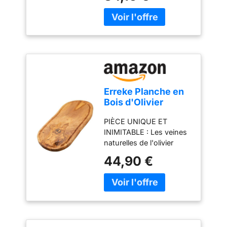
cm QUALITÉ PREMIUM -
DÉCOUPEZ SANS SALIR
Nous voulons tout
: La rainure périphérique
rendre aussi simple que
recueille les jus des
possible : si vous n'êtes
viandes et rôtis et garde
pas satisfait de la pierre à
votre plan de travail
pizza Pizza Divertimento
propre. FAIT SENSATION
avec glissière, vous
À TABLE : Servez
recevrez votre argent.
fromages, charcuterie et
Jusqu'à 2 ans après
Erreke Planche en
tapas avec un air
l'achat
Bois d'Olivier
méditerranéen qui donne
Naturel avec
une touche gourmande à
PIÈCE UNIQUE ET
Rainure, 43 x 21
chaque réunion. DOUCE
INIMITABLE : Les veines
cm, Élégant
ET SÛRE : Finition polie
naturelles de l'olivier
avec des huiles de
rendent votre planche
44,90 €
qualité alimentaire, très
exclusive ; personne
agréable au toucher et
n'en aura une identique.
adaptée au contact avec
DÉCOUPEZ ET SERVEZ
vos aliments. LE
EN UNE : Une face à
SURPRISE QUI SÉDUIT :
rainure recueille les jus à
Sa beauté naturelle et
la découpe ; l'autre, lisse,
son design rustique en