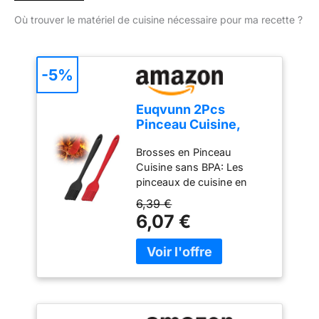
Où trouver le matériel de cuisine nécessaire pour ma recette ?
-5%
Euqvunn 2Pcs
Pinceau Cuisine,
BPA-Free Pinceau
Brosses en Pinceau
Cuisine Silicone,
Cuisine sans BPA: Les
Antiadhésif Pinceau
pinceaux de cuisine en
Pâtisserie, Résistant
silicone 100% alimentaire et
à la Chaleur Pinceau
6,39 €
sans BPA offrent une
Alimentaire
6,07 €
solution sûre et saine pour
Pâtisserie, Barbecue,
cuisiner. Idéaux pour les
Cuisine &
cuisiniers soucieux de leur
Grillade(Rouge+Noir)
santé, ils évitent les
matériaux nocifs des
pinceaux traditionnels,
garantissant des ustensiles