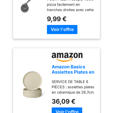
vaisselle/Roulette/Ne
et pâtes PROTÈGE
Bois d'olivier
pizza facilement en
remue pas/Acier
DOIGTS INTÉGRÉ: La
méditerranéen / Finition à
tranches droites avec cette
inoxydable/Léger
protection entre la roue
l'huile minérale de qualité
roulette à pizza LAVABLE
9,99 €
et la poignée aide à
alimentaire / Bois
AU LAVE-VAISSELLE : la
garder les doigts à
durable.
roulette à pizza léger est
distance de la lame
entièrement fabriquée en
pendant la découpe
acier inoxydable de haute
POIGNÉE
qualité NE REMUE PAS :
ANTIDÉRAPANTE: La
stable pendant l’utilisation
poignée ergonomique
vu que le couteau est très
avec surface
bien attaché au support
antidérapante tient bien
CONTENU : coupe-pizza en
en main et facilite la
Amazon Basics
acier inoxydable
découpe contrôlée de
Assiettes Plates en
(dimensions du produit :
pizza et de pâte
Grès Émaillé, Lot de
190 x 70 x 15 mm) UN
NETTOYAGE FACILE:
SERVICE DE TABLE 6
6 Pièces, 26,7cm,
CADEAU POUR LA VIE :
Équipée d’un anneau de
PIÈCES : assiettes plates
Compatible Micro-
BOSKA vous offre des Food
suspension pour un
en céramique de 26,7cm
Ondes et Lave-
Tools durables et
rangement pratique. La
(lot de 6) pour un usage
Vaisselle, Couleur
36,09 €
abordables qui dureront
roulette à pizza peut être
quotidien GRÈS
Ivoire
toute une vie, d'une qualité
nettoyée au lave-
ÉMAILLɠ: fabriquées en
exceptionnelle, idéaux
vaisselle après utilisation