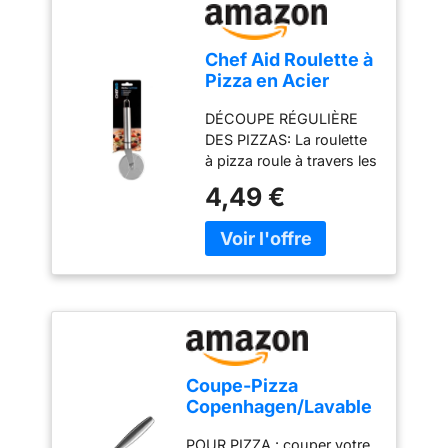
est parfaite pour
font le détail parfait pour
présenter. PLAN DE
les amateurs de cuisine.
TRAVAIL TOUJOURS
SPÉCIFICATIONS : 39 ×
Chef Aid Roulette à
PROPRE : La rainure
18 × 1,8-2 cm env. avec
Pizza en Acier
périphérique retient les
rainure à jus / Bois
Inoxydable avec
liquides des viandes et
d'olivier méditerranéen /
DÉCOUPE RÉGULIÈRE
Protège Doigts –
rôtis sans débordement.
Finition à l'huile minérale
DES PIZZAS: La roulette
Coupe Pizza avec
DOUCE ET SÛRE :
de qualité alimentaire /
à pizza roule à travers les
Poignée
Finition polie avec des
Bois durable.
pâtes croustillantes et les
Antidérapante et
4,49 €
huiles de qualité
garnitures. Elle aide à
Anneau de
alimentaire, très agréable
découper la pizza en
Suspension –
au toucher et adaptée au
parts régulières sans
Compatible Lave
contact avec vos
déplacer les ingrédients
Vaisselle
aliments. LE CADEAU
ROULETTE EN ACIER
QUI SÉDUIT : Sa beauté
INOXYDABLE: La roue de
naturelle et son design
coupe en acier
rustique en font le détail
inoxydable reste stable
parfait pour les amateurs
pendant la découpe et
de cuisine.
Coupe-Pizza
permet des mouvements
SPÉCIFICATIONS : 43 ×
Copenhagen/Lavable
contrôlés. Convient pour
21 × 2 cm env. avec
au lave-
pizza, pain plat, focaccia
rainure périphérique /
POUR PIZZA : couper votre