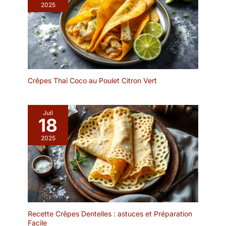
2025
céramique durable de
haute qualité, assurant
une durabilité durable.
Expertement émaillé pour
fournir une finition lisse
et brillante, ce qui les
rend non seulement
Crêpes Thaï Coco au Poulet Citron Vert
fonctionnels mais aussi
visuellement attrayants.
【Choix de cadeau
Juil
réfléchi】Ensemble de
18
vaisselle vancasso série
étoilée, parfait pour les
2025
pendaisons de
crémaillère, mariages,
anniversaires, fête des
mères, fête des pères ou
Noël. Cet ensemble
exquis est idéal pour les
réunions de famille, les
Recette Crêpes Dentelles : astuces et Préparation
goûters de l'après-midi
Facile