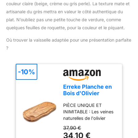
et les grillades, si vous
savoureuses. Des
couleur claire (beige, crème ou gris perle). La texture mate et
chaleur sur le dessus de
avez des questions,
classiques aux
artisanale du grès mettra en valeur le côté authentique du
la pierre de cuisson, tout
n'hésitez pas à nous
délicieuses recettes
en absorbant l'excés de
plat. N’oubliez pas une petite touche de verdure, comme
contacter, nous
végétariennes,
liquide pendant la
quelques feuilles de roquette, pour la couleur et le piquant.
résoudrons le problème
végétaliennes et de
cuisson : Pour une
pour vous dans les 12
pizzas exceptionnelles.
cuisson croustillante à
Où trouver la vaisselle adaptée pour une présentation parfaite
heures.
(Vous trouverez l'e-book
l'extérieur et savoureuse
sur cette page sous «
?
sur le dessus. Résiste à
Guides produits et
de très hautes
documents »). Facile à
températures (jusqu'à
utiliser : notre ensemble
600°C), adaptée à
-10%
de pierres à pizza
presque tous les fours,
convainc par sa qualité
barbecues, planchas et
Erreke Planche en
irréprochable. La pierre à
autres sources d'énergie.
Bois d'Olivier
pizza (rectangulaire)
Nettoyage sous l'eau
Naturel avec
résiste facilement à des
claire, une fois la pierre
PIÈCE UNIQUE ET
Rainure, 39 x 18
températures allant
refroidie
INIMITABLE : Les veines
cm, Élégant
jusqu'à 900 °C et
naturelles de l'olivier
convient à presque tous
rendent votre planche
les fours et barbecues
37,90 €
exclusive ; personne
avec ses 38 x 30 x 1,5
34,10 €
n'en aura une identique.