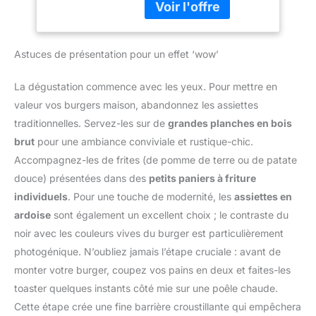
grilling, la baking, la
système astucieux qui
Les brosses à poils en
roasting ou le sautéing,
vous permet de remettre
silicone haute
pinceau patisserie
la balance de cuisine à
performance résistent à
conservent leur qualité et
Astuces de présentation pour un effet ‘wow’
zéro pour chaque nouvel
la chaleur jusqu'à
garantissent sécurité et
ingrédient, vous n'avez
446°F/230°C. Ne fond
fiabilité pour toutes vos
plus besoin de changer
pas, ne se déforme pas,
La dégustation commence avec les yeux. Pour mettre en
tâches culinaires Precision
de récipient ou de tout
ne se décolore pas et ne
valeur vos burgers maison, abandonnez les assiettes
Control for Healthier
recommencer TRÈS
rétrécit pas comme les
Cooking: Notre pinceau
traditionnelles. Servez-les sur de
grandes planches en bois
PRATIQUE: dites adieu
brosses en plastique ou
cuisine assure une
brut
pour une ambiance conviviale et rustique-chic.
aux erreurs de
en bois. Les poils en
répartition uniforme de
conversion grâce à la
silicone doux et la prise
Accompagnez-les de frites (de pomme de terre ou de patate
l'huile avec un minimum
fonction liquide qui vous
en main confortable sont
douce) présentées dans des
petits paniers à friture
d'utilisation. Ce pinceau
permet de passer
parfaits pour toute
cuisine silicone vous
individuels
. Pour une touche de modernité, les
assiettes en
facilement du sec au
utilisation. BROSSE
permet de contrôler l'huile
ardoise
sont également un excellent choix ; le contraste du
liquide, en unités
EFFICACE POUR LA
pour des repas plus légers
métriquesg, ml, fl oz etlb
CUISSON, LE GRILLAGE
noir avec les couleurs vives du burger est particulièrement
et savoureux. Dites adieu
oz PRÊT À L'EMPLOI:
ET LA CUISSON: Les
photogénique. N’oubliez jamais l’étape cruciale : avant de
aux plats gras et adoptez
2piles AAA sont incluses
poils de la brosse à griller
monter votre burger, coupez vos pains en deux et faites-les
une cuisine plus saine avec
pour utiliser
sont épais et solides,
notre pinceau silicone
toaster quelques instants côté mie sur une poêle chaude.
immédiatement votre
retiennent beaucoup de
cuisine One-Piece Design
Cette étape crée une fine barrière croustillante qui empêchera
balance de cuisine
liquide, évitent les ennuis
for Balanced Pressure: Le