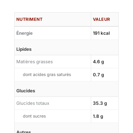
NUTRIMENT
VALEUR
Énergie
191 kcal
Lipides
Matières grasses
4.6 g
dont acides gras saturés
0.7 g
Glucides
Glucides totaux
35.3 g
dont sucres
1.8 g
Autres