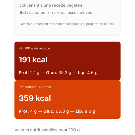
convenant à une recette végétale.
Sel :
La teneur en sel est assez élevée.
Ces valeurs restent approximatives pour une préparation maison.
Par 100 g de recette
191 kcal
Prot.
2.1 g —
Gluc.
35.3 g —
Lip.
4.6 g
Par portion (4 parts)
359 kcal
Prot.
4 g —
Gluc.
66.3 g —
Lip.
8.6 g
Valeurs nutritionnelles pour 100 g