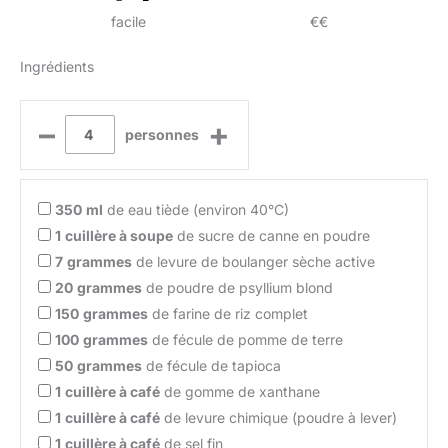
facile
€€
Ingrédients
–
+
personnes
350
ml
de eau tiède (environ 40°C)
1
cuillère à soupe
de sucre de canne en poudre
7
grammes
de levure de boulanger sèche active
20
grammes
de poudre de psyllium blond
150
grammes
de farine de riz complet
100
grammes
de fécule de pomme de terre
50
grammes
de fécule de tapioca
1
cuillère à café
de gomme de xanthane
1
cuillère à café
de levure chimique (poudre à lever)
1
cuillère à café
de sel fin