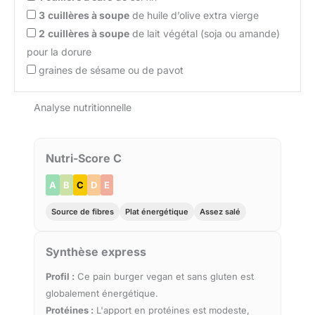
3
cuillères à soupe
de huile d’olive extra vierge
2
cuillères à soupe
de lait végétal (soja ou amande)
pour la dorure
graines de sésame ou de pavot
Analyse nutritionnelle
Nutri-Score C
A
B
C
D
E
Source de fibres
Plat énergétique
Assez salé
Synthèse express
Profil :
Ce pain burger vegan et sans gluten est
globalement énergétique.
Protéines :
L'apport en protéines est modeste,