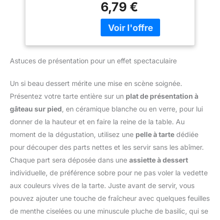
6,79 €
recouvrir de papier
pendant la cuisson, pour
cuisson, puis de verser
préparer fonds de tarte,
les billes avant
quiches et pies maison
d’enfourner. Après
ENVIRON 500 G AVEC
usage, elles se nettoient
BOÎTE: Le contenu
simplement à la main.
Astuces de présentation pour un effet spectaculaire
couvre un moule à tarte
Durables, sûres et sans
de 23 cm et se range
BPA : Fabriquées en
facilement après
Un si beau dessert mérite une mise en scène soignée.
céramique de qualité
utilisation dans la boîte
Présentez votre tarte entière sur un
plat de présentation à
alimentaire, ces perles de
fournie pour garder les
cuisson sont solides,
gâteau sur pied
, en céramique blanche ou en verre, pour lui
perles ensemble AIDE À
écologiques et conçues
donner de la hauteur et en faire la reine de la table. Au
LIMITER LES BULLES:
pour durer de
Réparties sur du papier
moment de la dégustation, utilisez une
pelle à tarte
dédiée
nombreuses années.
cuisson, les perles
pour découper des parts nettes et les servir sans les abîmer.
Tala – une référence
ajoutent du poids sur la
depuis 1899 : Plus de 120
Chaque part sera déposée dans une
assiette à dessert
pâte et aident à réduire
ans d’expérience dans la
individuelle, de préférence sobre pour ne pas voler la vedette
les bulles et le
fabrication d’ustensiles
rétrécissement au four
aux couleurs vives de la tarte. Juste avant de servir, vous
de pâtisserie fiables et de
CÉRAMIQUE
pouvez ajouter une touche de fraîcheur avec quelques feuilles
qualité, utilisés par
RÉSISTANTE À LA
amateurs et
de menthe ciselées ou une minuscule pluche de basilic, qui se
CHALEUR: Les perles