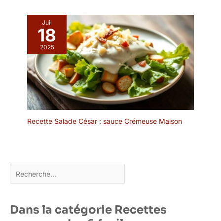
Légale: Emballage soigné
et design moderne
Juil
parfait comme cadeau de
18
crémaillère, mariage,
2025
anniversaire ou Noël.
Convient aux pique-
niques, camping et
réceptions. Bénéficiez de
la garantie légale de
conformité 2 ans et 14
jours de rétractation
sans frais conformément
Recette Salade César : sauce Crémeuse Maison
à la législation française,
pour un achat sans
risque.
Rechercher
Dans la catégorie Recettes