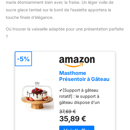
professionnels.
marie étonnamment bien avec la fraise. Un léger voile de
supportent la cuisson au
sucre glace tamisé sur le bord de l’assiette apportera la
four et aident à répartir la
chaleur sur le fond de
touche finale d’élégance.
pâte lors des
préparations sucrées ou
Où trouver la vaisselle adaptée pour une présentation parfaite
salées RÉUTILISABLES
?
ET SIMPLES À
NETTOYER: Laissez les
perles refroidir après
-5%
cuisson, lavez les à la
main, séchez les bien
puis rangez les dans la
Masthome
boîte pour la prochaine
Présentoir à Gâteau
utilisation
Sur Pied avec
✔[Support à gâteau
Couvercle, 6in1
rotatif] : le support à
Cloche à Gâteaux
gâteau dispose d'un
Multifonctionelle,
plateau rotatif intégré qui
Support Gâteau en
37,69 €
vous permet d'ajuster
Bois Rotatif pour
35,89 €
facilement la position du
Pâtisserie/Desserts
gâteau. Vous pouvez voir