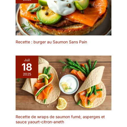
peu de liquide vaisselle et
anniversaire ou brunch.
d'eau et est très facile à
Entretien Simple et
entretenir. Afin de
Pratique à Ranger:
prolonger sa durée de
Surface lisse anti-taches
vie, il est recommandé de
sans résidus d’odeurs,
ne pas le nettoyer au
lavage rapide à la main
lave-vaisselle. Après le
avec de l’eau
Recette : burger au Saumon Sans Pain
nettoyage, il doit être
savonneuse. Compatible
séché afin de le garder
lave-vaisselle jusqu’à
au sec. ✔[Remarque
65°C, sans risque de
Juil
importante] : si vous
18
déformation. Léger
rencontrez des
(1,2kg) et compact
difficultés, n'hésitez pas
2025
(31×31×21cm), il se range
à nous contacter. Nous
facilement dans tous les
vous répondrons dans
placards de cuisine sans
les 24 heures.
encombrement. Aucun
assemblage requis, prêt
à l’emploi à la réception.
Cadeau Élégant pour
Recette de wraps de saumon fumé, asperges et
Toutes
sauce yaourt-citron-aneth
Occasions+Garantie