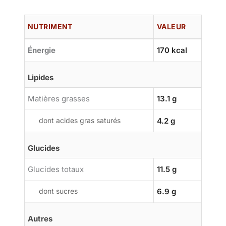
NUTRIMENT
VALEUR
Énergie
170 kcal
Lipides
Matières grasses
13.1 g
dont acides gras saturés
4.2 g
Glucides
Glucides totaux
11.5 g
dont sucres
6.9 g
Autres