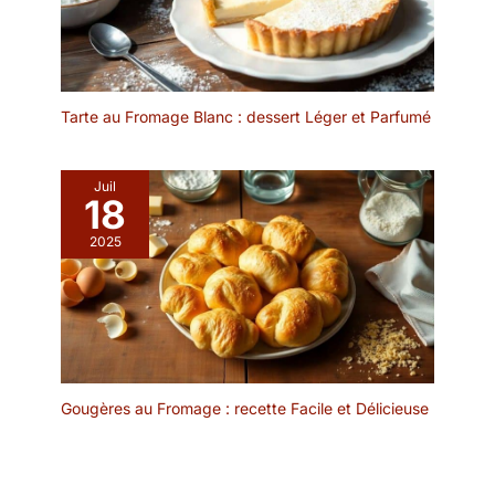
savon. Ces assiettes
plates s'intègrent mieux
dans mes armoires que
les assiettes de service
rondes ordinaires.
Tarte au Fromage Blanc : dessert Léger et Parfumé
【Convient au Micro-
ondes & Lave-vaisselle &
Four】Fabriquées en
Juil
porcelaine durable, les
18
assiettes ovales DOWAN
2025
sont durables et sans
danger pour les micro-
ondes et les lave-
vaisselle. 100%
recyclable et sain pour
votre usage quotidien.
Cet ensemble d'assiettes
en céramique blanche a
Gougères au Fromage : recette Facile et Délicieuse
été testé pour sa
résistance et sa
durabilité. Cela peut