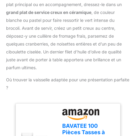
20 fonctions dont
plat principal ou en accompagnement, dressez-le dans un
réaliser plus de 50
fouetter, mélanger,
tâches différentes / Avec
grand plat de service creux en céramique
, de couleur
battre, mixer, mélanger
accessoires de série /
blanche ou pastel pour faire ressortir le vert intense du
ou râper ; Grande
Couleur : Noir/Inox
puissance de 800 W La
brocoli. Avant de servir, créez un petit creux au centre,
brossé
grande capacité du bol
déposez-y une cuillère de fromage frais, parsemez de
de 2,3 L permet de
quelques cranberries, de noisettes entières et d’un peu de
préparer jusqu'à 0,8 kg
ciboulette ciselée. Un dernier filet d’huile d’olive de qualité
de pâte à gâteau ;
juste avant de porter à table apportera une brillance et un
Couteau multifonctions
inox et disque réversible
parfum ultimes.
pour râper et émincer
Livraison : 1 x Bosch
Où trouver la vaisselle adaptée pour une présentation parfaite
MultiTalent 3 robot de
?
cuisine ; Robot
multifonctions pour
réaliser plus de 20
tâches différentes ; Avec
accessoires de série ;
Couleur : Blanc/Gris
BAVATEE 100
Pièces Tasses à