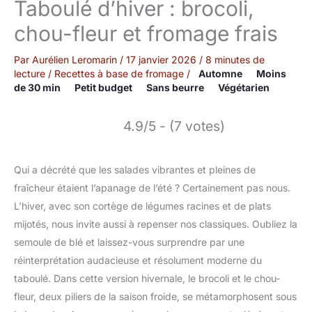
Taboulé d’hiver : brocoli,
chou-fleur et fromage frais
Par
Aurélien Leromarin
/
17 janvier 2026
/
8 minutes de
lecture
/
Recettes à base de fromage
/
Automne
Moins
de 30 min
Petit budget
Sans beurre
Végétarien
4.9/5 - (7 votes)
Qui a décrété que les salades vibrantes et pleines de
fraîcheur étaient l’apanage de l’été ? Certainement pas nous.
L’hiver, avec son cortège de légumes racines et de plats
mijotés, nous invite aussi à repenser nos classiques. Oubliez la
semoule de blé et laissez-vous surprendre par une
réinterprétation audacieuse et résolument moderne du
taboulé. Dans cette version hivernale, le brocoli et le chou-
fleur, deux piliers de la saison froide, se métamorphosent sous