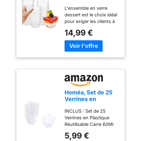
Dessert, 60ml
L'ensemble en verre
Verrine Plastique
dessert est le choix idéal
Aperitif
pour exiger les clients à
la recherche de desserts
14,99 €
de haute qualité. Cette
tasse de dessert sans
BPA, inodore, du
matériau PS, peut être
stockée à basse
température et ne peut
pas être chauffée à des
températures élevées. La
conception carrée
Homéa, Set de 25
élégante des lunettes de
Verrines en
dessert donne à vos
Plastique
créations une
INCLUS : Set de 25
Réutilisable Carre
présentation élégante qui
Verrines en Plastique
60Ml Transparent
inspirera vos invités.
Réutilisable Carre 60Ml
Dieser
Transparent Durabilité et
5,99 €
wiederverwendbare
praticité : Verrines en
dessertschalen set