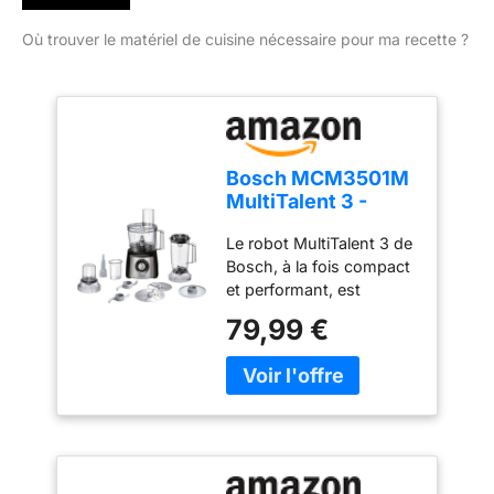
Où trouver le matériel de cuisine nécessaire pour ma recette ?
Bosch MCM3501M
MultiTalent 3 -
Robot de cuisine,
Le robot MultiTalent 3 de
Puissant moteur,
Bosch, à la fois compact
Blender
et performant, est
l'appareil électroménager
79,99 €
qui vous permettra de
réussir toutes vos
préparations et recettes,
même les plus
exigeantes Hautement
polyvalent : le robot est
doté de plus de 50