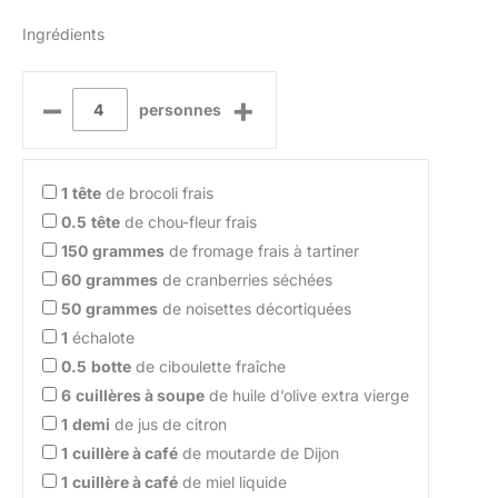
Ingrédients
–
+
personnes
1
tête
de brocoli frais
0.5
tête
de chou-fleur frais
150
grammes
de fromage frais à tartiner
60
grammes
de cranberries séchées
50
grammes
de noisettes décortiquées
1
échalote
0.5
botte
de ciboulette fraîche
6
cuillères à soupe
de huile d’olive extra vierge
1
demi
de jus de citron
1
cuillère à café
de moutarde de Dijon
1
cuillère à café
de miel liquide