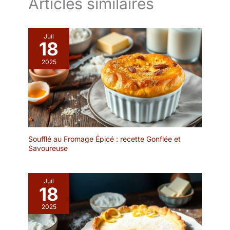
Articles similaires
desserts. 【Conception
Anti-fuite & Bord
épaissi】Le bord
Juil
humanisé est
18
suffisamment profond
2025
pour empêcher les
aliments de se renverser.
Avec un design à rebord
épais, DOWAN est un
simple plateau de
service. 【S'adapte
Mieux à vos Armoires】
Fonctionnalité empilée et
Soufflé au Fromage Épicé : recette Gonflée et
Savoureuse
sans inclinaison pour
une efficacité de l'espace
dans votre placard. Les
grandes assiettes de
Juil
18
service en porcelaine
DOWAN peuvent être
2025
nettoyées rapidement et
facilement avec du