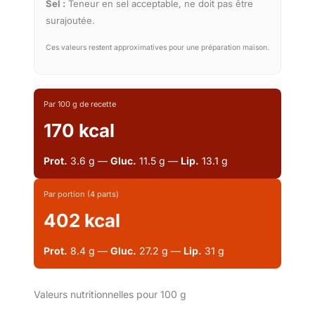
Sel :
Teneur en sel acceptable, ne doit pas être
surajoutée.
Ces valeurs restent approximatives pour une préparation maison.
Par 100 g de recette
170 kcal
Prot.
3.6 g —
Gluc.
11.5 g —
Lip.
13.1 g
Par portion (4 parts)
402 kcal
Prot.
8.4 g —
Gluc.
27.2 g —
Lip.
31 g
Valeurs nutritionnelles pour 100 g