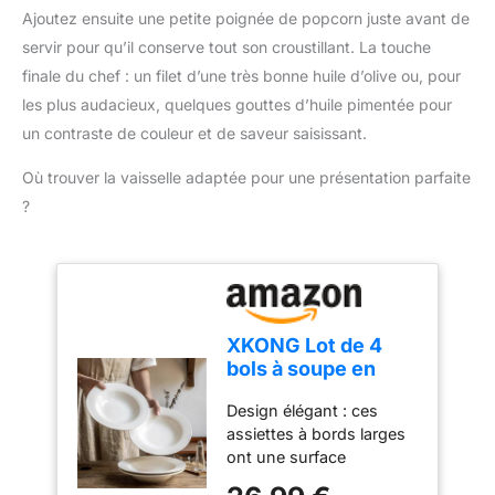
être placée au-dessus
Ajoutez ensuite une petite poignée de popcorn juste avant de
d’un plat et d’un crochet
servir pour qu’il conserve tout son croustillant. La touche
de suspension pour être
finale du chef : un filet d’une très bonne huile d’olive ou, pour
rangée facilement
INFORMATIONS :
les plus audacieux, quelques gouttes d’huile pimentée pour
passoire chinois en
un contraste de couleur et de saveur saisissant.
maille fine (18 cm),
lavable au lave-vaisselle,
Où trouver la vaisselle adaptée pour une présentation parfaite
garantie 12 mois
?
XKONG Lot de 4
bols à soupe en
céramique à bord
Design élégant : ces
large avec bord,
assiettes à bords larges
bols à soupe, bols à
ont une surface
pâtes, assiettes
relativement grande et
peu profondes, bols