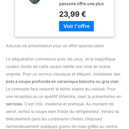
un repose-bol, une
contours texturés du
passoire offre une plus
18 cm
double poignée pour un
bouton de sélection pour
grande précision et
23,99 €
utilisation plus
un confort et une facilité
permet d’éviter que vos
confortable et un anneau
d'utilisation
ingrédients ne tombent à
de suspension
côté de votre saladier
INFORMATIONS UTILES :
MAILLE FINE : permet de
cette passoire fait 15 cm
tamiser de la farine pour
de longueur et dispose
Astuces de présentation pour un effet spectaculaire
des préparations sans
d'une garantie de 12
grumeaux, de filtrer des
mois
fruits mixés pour des
La dégustation commence avec les yeux, et la magnifique
smoothies
couleur dorée de cette soupe mérite une mise en scène
délicieusement crémeux
soignée. Pour un service classique et élégant, choisissez des
ou de rincer et d’égoutter
bols à soupe profonds en céramique blanche ou gris clair
.
du riz RÉSISTE À LA
CHALEUR : fabriquée en
Le contraste fera ressortir la teinte solaire du velouté. Pour
acier inoxydable robuste
une réception ou un apéritif dînatoire, osez la présentation en
et léger, cette passoire
verrines
. C’est chic, moderne et pratique. Au moment de
métallique résiste à la
servir, sortez la soupe bien froide du réfrigérateur. Versez-la
rouille et à la chaleur
PRATIQUE : dotée de
délicatement dans les contenants choisis. Disposez
crochets latéraux pour
harmonieusement quelques grains de maïs grillés au centre.