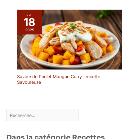
faciles à tenir, et il est
plus facile de refroidir
Juil
l'assiette avec le plus
18
grand bord des bols.
Sans plomb et facile à
2025
nettoyer : la céramique
est généralement un
matériau non réactif, ce
qui signifie qu'elle ne
libère pas de produits
chimiques ou d'arômes
dans les aliments. Ils
Salade de Poulet Mangue Curry : recette
sont généralement
Savoureuse
faciles à nettoyer et à
entretenir. Ils peuvent
être lavés à la main ou
placés dans un lave-
Rechercher
vaisselle.
Dans la catégorie Recettes