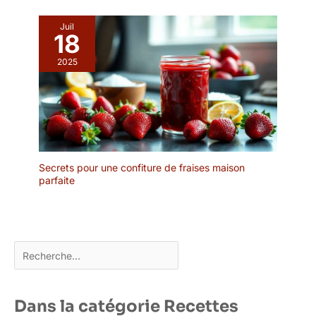
également idéale comme
cadeau ou souvenir.
Juil
Pour Noël, les
18
anniversaires, les
2025
mariages ou d'autres
occasions spéciales
Secrets pour une confiture de fraises maison
parfaite
Rechercher
Dans la catégorie Recettes