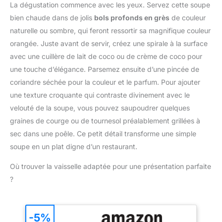
ajustez facilement la
La dégustation commence avec les yeux. Servez cette soupe
avec un chiffon doux
vaisselle REPARABILITE
puissance pour un
bien chaude dans de jolis
bols profonds en grès
de couleur
pour la nettoyer, et dites
15 ANS AU JUSTE PRIX :
résultat exceptionnel,
adieu aux difficultés liées
Engagement de
naturelle ou sombre, qui feront ressortir sa magnifique couleur
tout en utilisant une
au brossage avec de la
réparabilité 15 ans au
orangée. Juste avant de servir, créez une spirale à la surface
seule main Mixage
laine d'acier. Excellent
juste prix grâce à notre
pratique et efficace : Le
avec une cuillère de lait de coco ou de crème de coco pour
choix pour un cadeau :
réseau de 6200
couteau QuattroBlade en
une touche d’élégance. Parsemez ensuite d’une pincée de
Topbooc casserole
réparateurs dans le
inox à 4 lames assure un
émaillée aux couleurs
coriandre séchée pour la couleur et le parfum. Pour ajouter
monde, pour contribuer
mélange lisse et
magnifiques est à la fois
à la protection de
une texture croquante qui contraste divinement avec le
homogène, avec moins
un ustensile de cuisine et
l’environnement et à la
velouté de la soupe, vous pouvez saupoudrer quelques
d’éclaboussures et un
une décoration de table.
réduction des déchets
mixage plus rapide
graines de courge ou de tournesol préalablement grillées à
C'est un cadeau pratique
ACCESSOIRE INCLUS :
Accessoire polyvalent
sec dans une poêle. Ce petit détail transforme une simple
et de bon goût pour
verre doseur de 800 ml
inclus : Le mixeur est
votre famille et vos amis.
soupe en un plat digne d’un restaurant.
livré avec un gobelet
pratique pour mesurer et
Où trouver la vaisselle adaptée pour une présentation parfaite
mixer directement les
?
ingrédients, simplifiant la
préparation des repas
Contenu de la livraison :
Mixeur plongeant
-5%