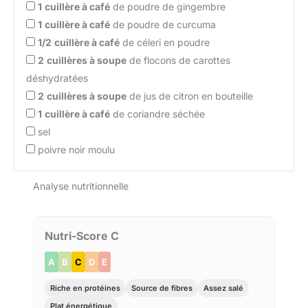
1
cuillère à café
de poudre de gingembre
1
cuillère à café
de poudre de curcuma
1/2
cuillère à café
de céleri en poudre
2
cuillères à soupe
de flocons de carottes
déshydratées
2
cuillères à soupe
de jus de citron en bouteille
1
cuillère à café
de coriandre séchée
sel
poivre noir moulu
Analyse nutritionnelle
Nutri-Score C
A
B
C
D
E
Riche en protéines
Source de fibres
Assez salé
Plat énergétique