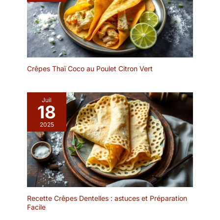
unique.
occasions : comme bol à
soupe, bol à collation,
bol à salade, bol à tapas,
bol à céréales, bol à
sauce, ou pour les
bonbons, la glace, les
céréales, les antipastis,
Crêpes Thaï Coco au Poulet Citron Vert
les épices et bien plus
encore Élégant - Forme
claire et mélange de
Juil
18
couleurs élégant : le
design moderne et
2025
intemporel combiné à un
toucher robuste rend les
assiettes creuses si
spéciales. Grâce à l'émail
réactif, chaque assiette
est unique Idée cadeau :
dans un élégant coffret
Recette Crêpes Dentelles : astuces et Préparation
cadeau, la vaisselle de
Facile
Moritz & Moritz est