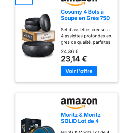
ErgoMixx 600 W avec 2
vitesses et gobelet
Cosumy 4 Bols à
doseur
Soupe en Grès 750
ml – Assiette
Set d'assiettes creuses :
Creuse – Petit
4 assiettes profondes en
Déjeuner
grès de qualité, parfaites
pour les pâtes,
24,36 €
spaghettis ou soupes.
23,14 €
Diamètre : 16 cm |
Hauteur : 6,5 cm. Idéales
pour les plaisirs du
quotidien. Robustes &
pratiques : Fabriquées en
grès épais – stables,
agréables en main et
idéales pour les repas
quotidiens ou les
Moritz & Moritz
occasions spéciales.
SOLID Lot de 4
Design unique – Chaque
assiettes creuses
assiette avec du
Moritz & Moritz Lot de 4