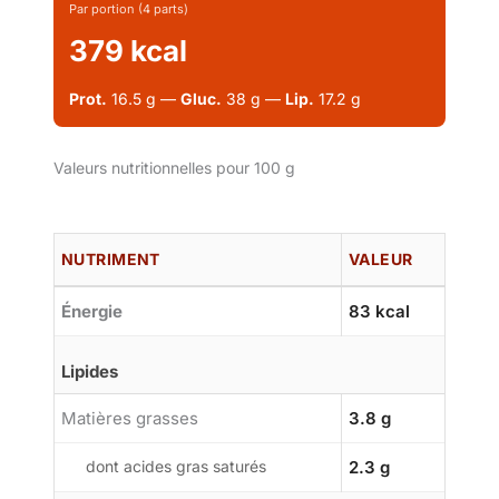
Par portion (4 parts)
379 kcal
Prot.
16.5 g —
Gluc.
38 g —
Lip.
17.2 g
Valeurs nutritionnelles pour 100 g
NUTRIMENT
VALEUR
Énergie
83 kcal
Lipides
Matières grasses
3.8 g
dont acides gras saturés
2.3 g