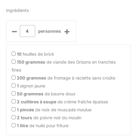
Ingrédients
–
+
personnes
10
feuilles de brick
150
grammes
de viande des Grisons en tranches
fines
200
grammes
de fromage à raclette sans croûte
1
oignon jaune
50
grammes
de beurre doux
2
cuillères à soupe
de crème fraîche épaisse
1
pincée
de noix de muscade moulue
2
tours
de poivre noir du moulin
1
litre
de huile pour friture