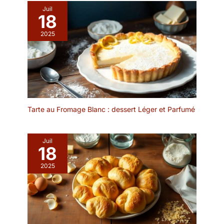
pour la sauce soja, les
mais fonctionnelle leur
Juil
vinaigrettes, les portions
18
confère une allure
individuelles de
élégante : une excellente
2025
condiments ou d herbes
alternative aux produits
fraîches SURFACE LISSE
jetables ! MATÉRIAU
HYGIÉNIQUE ET
ROBUSTE ET DURABLE –
NETTOYAGE FACILE :
Ces récipients à sauce
Garantissez une propreté
en acier inoxydable
irréprochable sans effort
résistent à la corrosion ;
après chaque repas
ils ne rouillent pas et ne
convivial. La surface lisse
Tarte au Fromage Blanc : dessert Léger et Parfumé
risquent ni de se fissurer,
de ces coupelles noires
ni de se déformer, ni de
empêche l adhésion des
s'ébrécher. Avec un
restes de nourriture et
Juil
entretien approprié, cet
18
des odeurs, facilitant un
ensemble de ramequins
nettoyage rapide à la
2025
durera toute une vie !
main ou au lave-vaisselle
FINITION HAUT DE
pour un usage quotidien
GAMME – Ce bol à sauce
intensif FINITION NOIRE
présente un design en
MATE ÉLÉGANTE ET
acier inoxydable lisse
MODERNE : Apportez
avec un bord supérieur