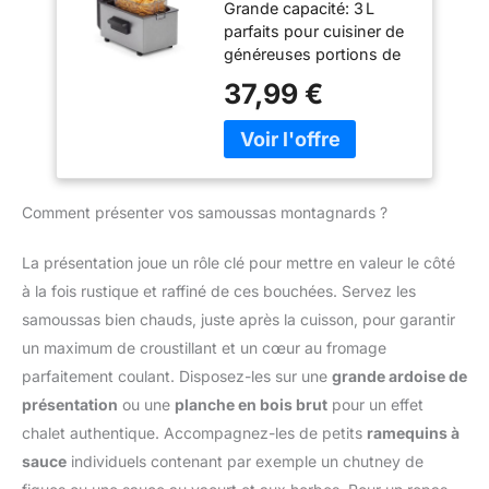
Grande capacité: 3 L
Température
professionnelle avec
parfaits pour cuisiner de
Réglable jusqu’à
élément chauffant
généreuses portions de
190°C, Zone Froide,
immergé pour des
frites, snacks ou poulet
Pièces Lavables
37,99 €
résultats rapides et
pour toute la famille
Lave-Vaisselle,
parfaits. CAPACITÉ XL :
Chauffe rapide:
Parois Froides, FR-
3,5 litres d'huile pour 1,2
Puissance de 2000 W
9326, Noir
kg d'aliments - parfait
pour une montée en
pour toute la famille (4-6
température rapide et
personnes)
Comment présenter vos samoussas montagnards ?
une cuisson toujours
REPARABILITE 15 ANS
croustillante Contrôle
AU JUSTE PRIX :
facile: Thermostat
La présentation joue un rôle clé pour mettre en valeur le côté
engagement de
réglable jusqu'à 190 °C
à la fois rustique et raffiné de ces bouchées. Servez les
réparabilité 15 ans au
avec témoin lumineux
juste prix grâce à notre
samoussas bien chauds, juste après la cuisson, pour garantir
pour des fritures
réseau de 6200
un maximum de croustillant et un cœur au fromage
réussies Zone froide:
réparateurs dans le
L’huile reste propre plus
parfaitement coulant. Disposez-les sur une
grande ardoise de
monde, pour contribuer
longtemps, sans odeurs
présentation
ou une
planche en bois brut
pour un effet
à la protection de
fortes et avec un meilleur
l’environnement et à la
chalet authentique. Accompagnez-les de petits
ramequins à
goût des aliments
réduction des déchets
sauce
individuels contenant par exemple un chutney de
Nettoyage simple: Pièces
CUISSON PRÉCISE :