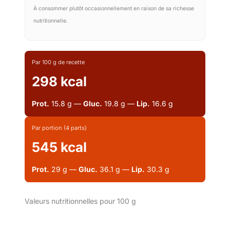
À consommer plutôt occasionnellement en raison de sa richesse
nutritionnelle.
Par 100 g de recette
298 kcal
Prot.
15.8 g —
Gluc.
19.8 g —
Lip.
16.6 g
Par portion (4 parts)
545 kcal
Prot.
29 g —
Gluc.
36.1 g —
Lip.
30.3 g
Valeurs nutritionnelles pour 100 g