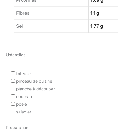
Protéines
15.8 g
Fibres
1.1 g
Sel
1.77 g
Ustensiles
friteuse
pinceau de cuisine
planche à découper
couteau
poêle
saladier
Préparation