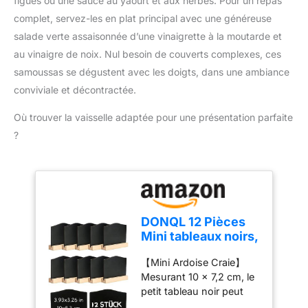
amovibles compatibles
figues ou une sauce au yaourt et aux herbes. Pour un repas
Réglage de la
lave-vaisselle et parois
complet, servez-les en plat principal avec une généreuse
température (150°C à
froides pour une
salade verte assaisonnée d’une vinaigrette à la moutarde et
190°C), pour une grande
manipulation sûre
polyvalence et une
au vinaigre de noix. Nul besoin de couverts complexes, ces
cuisson précise de tous
samoussas se dégustent avec les doigts, dans une ambiance
les types d'ingrédients
conviviale et décontractée.
délicieux. CONTRÔLE
FACILE : Une grande
Où trouver la vaisselle adaptée pour une présentation parfaite
fenêtre de visualisation
?
et une minuterie
numérique intégrée
facilitent le contrôle de la
cuisson
DONQL 12 Pièces
Mini tableaux noirs,
Petit Tableau
【Mini Ardoise Craie】
Noir,Mini Panneaux
Mesurant 10 x 7,2 cm, le
d'Affichage,
petit tableau noir peut
Chevalet Ardoise
être démonté et empilé