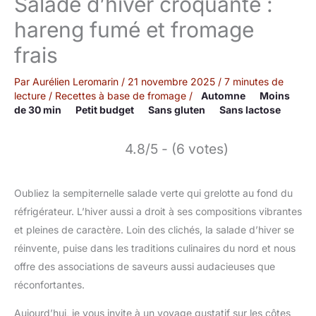
Salade d’hiver croquante :
hareng fumé et fromage
frais
Par
Aurélien Leromarin
/
21 novembre 2025
/
7 minutes de
lecture
/
Recettes à base de fromage
/
Automne
Moins
de 30 min
Petit budget
Sans gluten
Sans lactose
4.8/5 - (6 votes)
Oubliez la sempiternelle salade verte qui grelotte au fond du
réfrigérateur. L’hiver aussi a droit à ses compositions vibrantes
et pleines de caractère. Loin des clichés, la salade d’hiver se
réinvente, puise dans les traditions culinaires du nord et nous
offre des associations de saveurs aussi audacieuses que
réconfortantes.
Aujourd’hui, je vous invite à un voyage gustatif sur les côtes