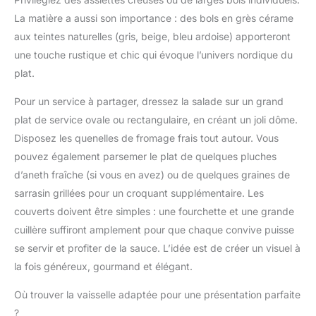
fraîcheur peuvent être
présente des problèmes
facilement dans un tiroir
laboratoire et conforme
utilisés au four à micro-
de qualité, veuillez nous
La matière a aussi son importance : des bols en grès cérame
ou un placard, aidant à
aux normes alimentaires
ondes. Adapté au Micro-
contacter dès que
aux teintes naturelles (gris, beige, bleu ardoise) apporteront
garder une cuisine
européennes. FACILE À
Ondes - Les récipients et
possible. Nous
organisée sans occuper
NETTOYER – Grâce aux
une touche rustique et chic qui évoque l’univers nordique du
couvercles à légumes
apporterons une solution
d’espace inutile
matériaux haut de
plat.
multifonctionnels
satisfaisante Facile à
gamme, tout le kit, y
peuvent être utilisés
utiliser: Le jeu de douilles
compris la poche à
Pour un service à partager, dressez la salade sur un grand
comme bac à légumes
patisserie est pratique à
douille, est compatible
plat de service ovale ou rectangulaire, en créant un joli dôme.
pour conserver les
installer, il suffit
avec le lave-vaisselle.
aliments, les mettre au
d'appuyer sur votre
Disposez les quenelles de fromage frais tout autour. Vous
Pour un nettoyage rapide
réfrigérateur pour les
poche à douille en
pouvez également parsemer le plat de quelques pluches
des embouts pâtisserie,
congeler ou au micro-
silicone, il créera un
utilisez la brosse fournie.
d’aneth fraîche (si vous en avez) ou de quelques graines de
ondes pour les
glaçage à partir de la
CADEAU PARFAIT +
sarrasin grillées pour un croquant supplémentaire. Les
réchauffer, ou comme
buse de décoration et
GARANTIE - Pour Noël,
boîte de rangement pour
vous pourrez créer de
couverts doivent être simples : une fourchette et une grande
un anniversaire ou
ranger les couteaux,
beaux boutons floraux
cuillère suffiront amplement pour que chaque convive puisse
Pâques : ce joli set fera
libérer de l'espace sur le
comme vous le
plaisir à tous les fans de
se servir et profiter de la sauce. L’idée est de créer un visuel à
plan de travail et garder
souhaitez Sécurité des
pâtisserie. Satisfaction
la fois généreux, gourmand et élégant.
votre cuisine bien
Matériaux: Tous les
garantie ou remboursé.
organisée. Lavable au
accessoires répondent
Où trouver la vaisselle adaptée pour une présentation parfaite
Lave-Vaisselle - Il suffit
aux normes alimentaires,
d'appuyer sur le
?
fabriqués en acier