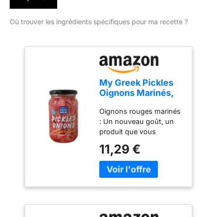
Où trouver les ingrédients spécifiques pour ma recette ?
My Greek Pickles
Oignons Marinés,
Paquet de 2 x 330
Oignons rouges marinés
g (Total: 660 g)
: Un nouveau goût, un
produit que vous
aimerez parce qu'il passe
11,29 €
partout et fascine par
son goût plein et sa
couleur rose étonnante !
Produit 100% grec de la
ferme Lagadas, dont
l'objectif est de diffuser
l'identité culinaire