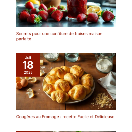
Ne vous inquiétez pas
couleurs peuvent
des substances nocives
correspondre à vos
qui pénètrent dans vos
différents styles et en
aliments. 【Application】
même temps ajouter de
Ce assiètte
nombreuses couleurs
multifonctionnel est très
Secrets pour une confiture de fraises maison
vives à votre cuisine.
parfaite
approprié comme
【Facile à nettoyer et
assiette a pates,
passe au micro-ondes】
assiettes salade, assiette
Ces assiette ceramique
à soupe, assiettes risotto
Juil
vont au micro-ondes et
18
couscous, etc. C'est un
au lave-vaisselle. Il suffit
compagnon idéal dans la
2025
de rincer à l'eau tiède et
vie quotidienne.
au savon ou de le mettre
【Profondeur optimale】
au lave-vaisselle pour un
Cette assiettes creuses
nettoyage rapide.
porcelaine de 4 cm de
profondeur, d'une
contenance de 680 ml,
diamètre 20 cm, et peut
Gougères au Fromage : recette Facile et Délicieuse
être empilé. Le plat creux
est un incontournable de
la vaisselle à la maison.