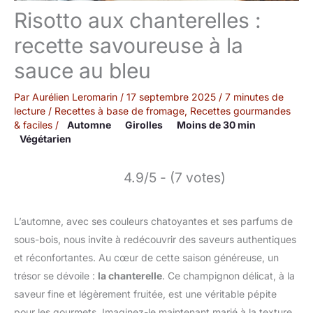
Risotto aux chanterelles :
recette savoureuse à la
sauce au bleu
Par
Aurélien Leromarin
/
17 septembre 2025
/
7 minutes de
lecture
/
Recettes à base de fromage
,
Recettes gourmandes
& faciles
/
Automne
Girolles
Moins de 30 min
Végétarien
4.9/5 - (7 votes)
L’automne, avec ses couleurs chatoyantes et ses parfums de
sous-bois, nous invite à redécouvrir des saveurs authentiques
et réconfortantes. Au cœur de cette saison généreuse, un
trésor se dévoile :
la chanterelle
. Ce champignon délicat, à la
saveur fine et légèrement fruitée, est une véritable pépite
pour les gourmets. Imaginez-le maintenant marié à la texture