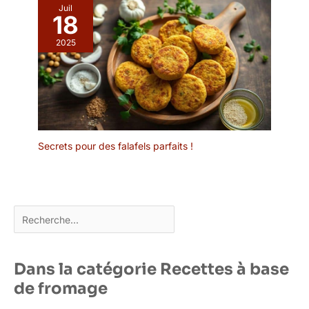
Juil
【Facile à nettoyer et
18
passe au micro-ondes】
2025
Ces assiette ceramique
profondes vont au
micro-ondes et au lave-
vaisselle. Il suffit de rincer
à l'eau tiède et au savon
ou de le mettre au lave-
vaisselle pour un
nettoyage rapide.
Secrets pour des falafels parfaits !
Rechercher
Dans la catégorie Recettes à base
de fromage