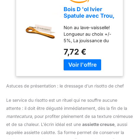
L'alliage du bois et de
BRÛLE PAS,
Bois D 'ol Ivier
l'acier inoxydable rend
CONTRAIREMENT AU
Spatule avec Trou,
l'ustensile de cuisine très
BEURRE : Le beurre
Cuillère de Risotto
classe et élégant
classique brûle dès
Non au lave-vaisselle!
Ab Environ 25cm -
COMPOSITION : Acier
150°C. Le ghee,
Longueur au choix +/-
25 cm
inoxydable, Bois de hêtre
débarrassé de ses
5%, La jouissance du
DIMENSIONS : 34 x 6,5
protéines lactées et de
produit et le caractère du
7,72 €
x 1,5 cm ENTRETIEN :
l'eau, est stable jusqu'à
bois restera aussi
Lavage à la main et au
250°C - idéal pour griller,
longtemps que possible
savon
frire, rôtir et sauter à
en facilement laver la
haute température sans
spatule après utilisation,
oxydation ni goût amer.
seulement avec de l'eau
POUR LES
Astuces de présentation : le dressage d’un risotto de chef
tiède et un détergent,
INTOLÉRANTS AU
puis sécher
LACTOSE ET BIEN AU-
immédiatement! Ne pas
Le service du risotto est un rituel qui ne souffre aucune
DELÀ : La clarification
poser sur un radiateur.
attente : il doit être dégusté immédiatement, dès la fin de la
élimine quasi
Pour le meilleur
mantecatura
, pour profiter pleinement de sa texture crémeuse
intégralement le lactose
désinfectant pour les
et la caséine - le ghee est
et de sa chaleur. L’écrin idéal est une
assiette creuse
, aussi
soins possibles plaire la
naturellement toléré par
spatule régulièrement
appelée assiette calotte. Sa forme permet de conserver la
la plupart des personnes
avec de l'huile de