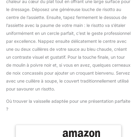
chaleur au cœur du plat tout en offrant une large surface pour
intolérantes au lactose.
cuisson, puis essuyez-le
le dressage. Déposez une généreuse louche de risotto au
Ancré dans la tradition
sécher. En plus de
ayurvédique depuis des
centre de l’assiette. Ensuite, tapez fermement le dessous de
maintenir ce fait le beau
millénaires, compatible
grain à leur meilleur
l’assiette avec la paume de votre main : le risotto va s’étaler
avec les régimes paléo et
avantage!
uniformément en un cercle parfait, c’est le geste professionnel
keto. NUTRIPURE,
par excellence. Nappez ensuite délicatement le centre avec
FABRIQUÉ EN FRANCE :
Un seul ingrédient :
une ou deux cuillères de votre sauce au bleu chaude, créant
beurre issu de lait de
un contraste visuel et gustatif. Pour la touche finale, un tour
pâturages bio. Sans
de moulin à poivre noir et, si vous en avez, quelques cerneaux
additif, sans
de noix concassés pour ajouter un croquant bienvenu. Servez
conservateur, sans
avec une cuillère à soupe, le couvert traditionnellement utilisé
arôme. Cuisson lente et
douce artisanale, certifié
pour savourer un risotto.
bio. Se conserve à
température ambiante
Où trouver la vaisselle adaptée pour une présentation parfaite
(hors réfrigérateur).
?