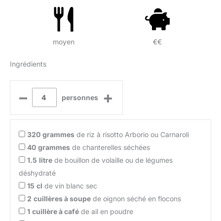
moyen
€€
Ingrédients
–
+
personnes
320
grammes
de riz à risotto Arborio ou Carnaroli
40
grammes
de chanterelles séchées
1.5
litre
de bouillon de volaille ou de légumes
déshydraté
15
cl
de vin blanc sec
2
cuillères à soupe
de oignon séché en flocons
1
cuillère à café
de ail en poudre