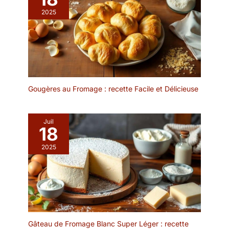
ardoise naturelle
2025
s'adapte parfaitement
aux décorations de table
modernes et rustiques.
L'ardoise est idéale pour
la décoration de plaques
de fromage, antipasti,
apéritifs, sushis,
desserts et de
Gougères au Fromage : recette Facile et Délicieuse
nombreuses collations.
La surface sombre et
élégante met en valeur
Juil
18
vos plats. Le dessous de
ce plateau de table est
2025
équipé de pieds en
caoutchouc discrets
mais efficaces. Ils
empêchent le glissement
sur la table ou dans
l'évier tout en protégeant
vos surfaces de meubles
Gâteau de Fromage Blanc Super Léger : recette
des rayures. Afin de