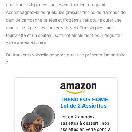
position verrouillée pour
embouts en caoutchouc
pour que les légumes conservent tout leur croquant.
les légumes et les fruits
un rangement sécurisé
offrent une meilleure
en 3 secondes. Le
Accompagnez-le de quelques gressins fins ou de tranches de
Durable et peu
stabilité. Facile à nettoyer
poussoir de sécurité
pain de campagne grillées et frottées à l’ail pour ajouter une
encombrante – Grâce à
- Compatible lave-
garantit que vous ne
sa structure robuste et à
touche rustique. Les couverts doivent être simples : une
vaisselle.
vous couperez pas les
son format compact,
fourchette et un couteau suffiront amplement pour déguster
doigts en l'utilisant.
cette mandoline de
Conception de coupe
cette entrée délicate.
cuisine est conçue pour
portable pour la cuisine
durer. Elle se range
Où trouver la vaisselle adaptée pour une présentation parfaite
domestique ou
facilement dans un tiroir
l'utilisation à l'extérieur.
?
ou un placard, aidant à
La lame et le récipient
garder une cuisine
sont faciles à retirer,
organisée sans occuper
faciles à utiliser et à
d’espace inutile
nettoyer, lavables au
lave-vaisselle.
TREND FOR HOME
Lot de 2 Assiettes
Plates en Verre en
Lot de 2 grandes
Couleur Presentoir
assiettes à dessert : nos
a Gateau Service
assiettes en verre sont la
Asiette Plat à Tarte