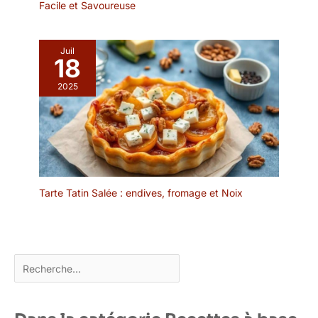
Facile et Savoureuse
préserver la beauté
naturelle et la texture
unique de l'ardoise à
Juil
long terme, nous vous
18
recommandons de le
2025
nettoyer à la main avec
un détergent doux. Le
plateau de service ne
passe pas au lave-
vaisselle – chaque pièce
reste donc unique.
Tarte Tatin Salée : endives, fromage et Noix
Rechercher