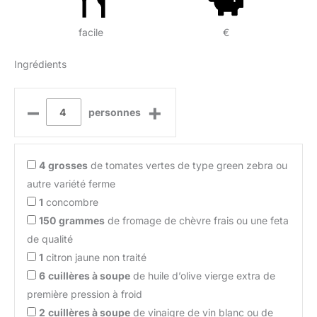
facile
€
Ingrédients
–
+
personnes
4
grosses
de tomates vertes de type green zebra ou
autre variété ferme
1
concombre
150
grammes
de fromage de chèvre frais ou une feta
de qualité
1
citron jaune non traité
6
cuillères à soupe
de huile d’olive vierge extra de
première pression à froid
2
cuillères à soupe
de vinaigre de vin blanc ou de