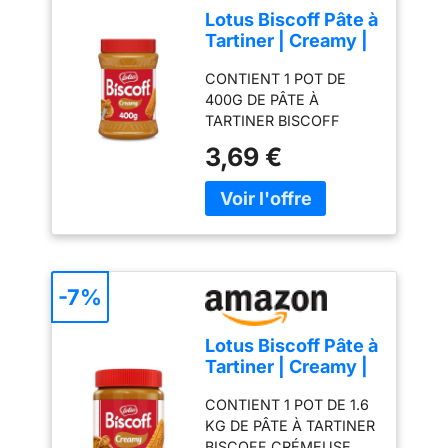
Lotus Biscoff Pâte à
Tartiner | Creamy |
Pot PET | 400g
CONTIENT 1 POT DE
400G DE PÂTE À
TARTINER BISCOFF
CRÉMEUSE. Emballé
3,69 €
avec soin dans un pot en
plastique entièrement
recyclable et léger. A
PARTIR DE BISCUITS
BISCOFF ORIGINAL -
Une pâte à tartiner
délicieusement
-7%
onctueuse, faite à partir
de biscuits Biscoff
Lotus Biscoff Pâte à
délicatement écrasés à
Tartiner | Creamy |
leur sortie du four pour
Pot PET |1,6 kg
en préserver toutes les
CONTIENT 1 POT DE 1.6
saveurs. Disponible aussi
KG DE PÂTE À TARTINER
en version crunchy.
BISCOFF CRÉMEUSE.