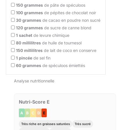
150
grammes
de pâte de spéculoos
100
grammes
de pépites de chocolat noir
30
grammes
de cacao en poudre non sucré
120
grammes
de sucre de canne blond
1
sachet
de levure chimique
80
millilitres
de huile de tournesol
150
millilitres
de lait de coco en conserve
1
pincée
de sel fin
60
grammes
de spéculoos émiettés
Analyse nutritionnelle
Nutri-Score E
A
B
C
D
E
Très riche en graisses saturées
Très sucré