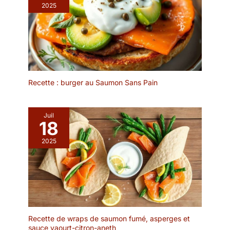
2025
Recette : burger au Saumon Sans Pain
Juil
18
2025
Recette de wraps de saumon fumé, asperges et
sauce yaourt-citron-aneth