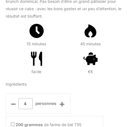
brunch dominical. Pas besoin d’être un grand pâtissier pour
réussir ce cake : avec les bons gestes et un peu d’attention, le
résultat est bluffant.
15 minutes
45 minutes
facile
€€
Ingrédients
–
+
personnes
200
grammes
de farine de blé T55