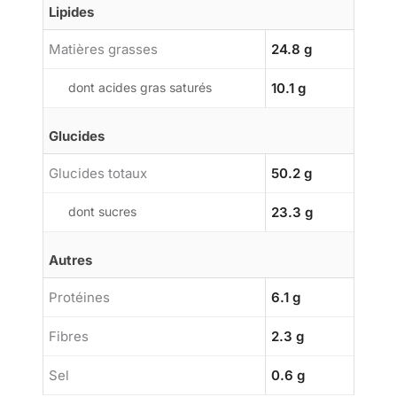
Lipides
Matières grasses
24.8 g
dont acides gras saturés
10.1 g
Glucides
Glucides totaux
50.2 g
dont sucres
23.3 g
Autres
Protéines
6.1 g
Fibres
2.3 g
Sel
0.6 g