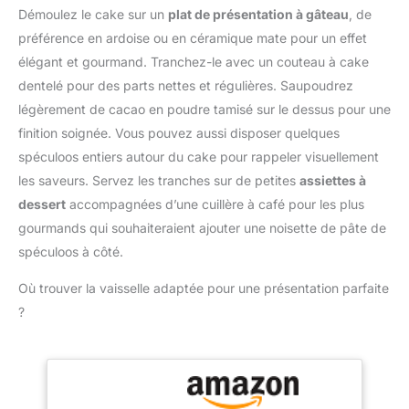
chimique, de la poudre
MAILLE FINE POUR UNE
Démoulez le cake sur un
plat de présentation à gâteau
, de
d'amande et d'autres
TEXTURE RÉGULIÈRE :
préférence en ardoise ou en céramique mate pour un effet
poudres. De plus, il peut
Le tamis de cuisine aide
également être utilisé
élégant et gourmand. Tranchez-le avec un couteau à cake
à éliminer les grumeaux
pour tamiser, égoutter,
dentelé pour des parts nettes et régulières. Saupoudrez
et à aérer les ingrédients
filtrer les aliments et les
secs. Idéal pour obtenir
légèrement de cacao en poudre tamisé sur le dessus pour une
ingrédients avant la
des préparations plus
finition soignée. Vous pouvez aussi disposer quelques
cuisson et la cuisson.
homogènes pour
【Traitement de laminage
spéculoos entiers autour du cake pour rappeler visuellement
gâteaux, pains, biscuits,
des bords lisses】 Ce
les saveurs. Servez les tranches sur de petites
assiettes à
crêpes, pancakes et
tamis à farine a une
pâtisseries. CAPACITÉ
dessert
accompagnées d’une cuillère à café pour les plus
finition soignée. Les
DE 250 G : Le récipient
gourmands qui souhaiteraient ajouter une noisette de pâte de
bords sont arrondis et
possède des repères en
recourbés. Il est lisse,
spéculoos à côté.
relief de 125 g et 250 g
exempt de bavures et
pour mieux contrôler la
Où trouver la vaisselle adaptée pour une présentation parfaite
non tranchant. Il ne vous
quantité approximative.
gratte pas les mains
?
Sa large ouverture facilite
lorsqu'il est utilisé. De
le remplissage et
plus, par rapport au
convient aux recettes
tamis à farine ordinaire, il
courantes sans
dispose d'un processus
rechargement fréquent.
de découpage à