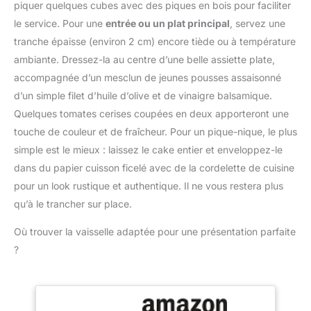
facilement rangé lorsqu'il
piquer quelques cubes avec des piques en bois pour faciliter
idéale pour concocter
n'est pas utilisé. Très
le service. Pour une
entrée ou un plat principal
, servez une
une grande variété de
approprié pour cuisiner à
recettes, notamment des
tranche épaisse (environ 2 cm) encore tiède ou à température
la maison et servir des
cookies, des pancakes,
ambiante. Dressez-la au centre d’une belle assiette plate,
aliments ou des liquides.
des pâtes à pizza, des
【Après-vente】 Si vous
accompagnée d’un mesclun de jeunes pousses assaisonné
pâtes à pain et bien plus
avez un problème avec la
d’un simple filet d’huile d’olive et de vinaigre balsamique.
PRÉCISION OPTIMALE:
balance de cuisine,
une balance de cuisine
Quelques tomates cerises coupées en deux apporteront une
n'hésitez pas à nous
pour toutes vos envies
touche de couleur et de fraîcheur. Pour un pique-nique, le plus
contacter. Nous vous
de pâtisserie, assurant
offrons le meilleur service
simple est le mieux : laissez le cake entier et enveloppez-le
des mesures précises à
client.
dans du papier cuisson ficelé avec de la cordelette de cuisine
0.5g (jusqu'à 999g) et 1g
près (au-dessus de 1kg)
pour un look rustique et authentique. Il ne vous restera plus
FONCTION TARE
qu’à le trancher sur place.
PRATIQUE: gagnez du
temps lors de la
Où trouver la vaisselle adaptée pour une présentation parfaite
préparation et du
?
nettoyage grâce à un
système astucieux qui
vous permet de remettre
la balance de cuisine à