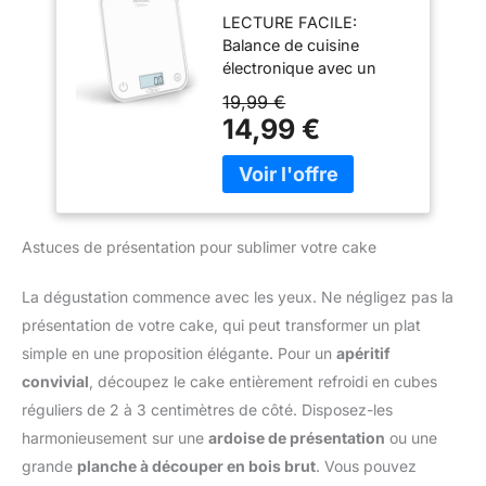
électronique Optiss
légumes, des céréales,
LECTURE FACILE:
- 5kg - Blanc
des fruits et plus encore
Balance de cuisine
avec une précision
électronique avec un
incroyable, un contrôle
grand écran LCD
19,99 €
précis des portions et
rétroéclairé affichant des
14,99 €
une cuisine plus saine.
chiffres de 1.6cm, pour
【Fonction Tare
une lecture facile
Pratique】Cette option
CONFORT
vous permet de
D’UTILISATION
soustraire le poids du
MAXIMAL: fabriqué en
conteneur du poids total
Astuces de présentation pour sublimer votre cake
verre trempé antirayures
pour trouver le poids net
et robuste, le plateau
du contenu. Convient
(17.5x22.5cm) facile à
La dégustation commence avec les yeux. Ne négligez pas la
aux ingrédients secs et
nettoyer de la balance de
présentation de votre cake, qui peut transformer un plat
liquide 【Facile à
cuisine convient à toutes
nettoyer et à ranger】 La
simple en une proposition élégante. Pour un
apéritif
les tailles de contenants
plate-forme de mesure
convivial
, découpez le cake entièrement refroidi en cubes
HAUTE CAPACITÉ:
intelligente et légère en
conçue pour réaliser des
réguliers de 2 à 3 centimètres de côté. Disposez-les
acier inoxydable est
préparations et des
harmonieusement sur une
ardoise de présentation
ou une
facile à nettoyer et à
pâtisseries généreuses,
entretenir. Peut être
grande
planche à découper en bois brut
. Vous pouvez
la capacité de 5kg est