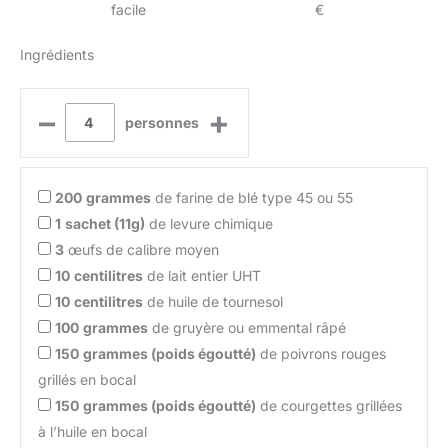
facile
€
Ingrédients
–
+
personnes
200
grammes
de farine de blé type 45 ou 55
1
sachet (11g)
de levure chimique
3
œufs de calibre moyen
10
centilitres
de lait entier UHT
10
centilitres
de huile de tournesol
100
grammes
de gruyère ou emmental râpé
150
grammes (poids égoutté)
de poivrons rouges
grillés en bocal
150
grammes (poids égoutté)
de courgettes grillées
à l’huile en bocal