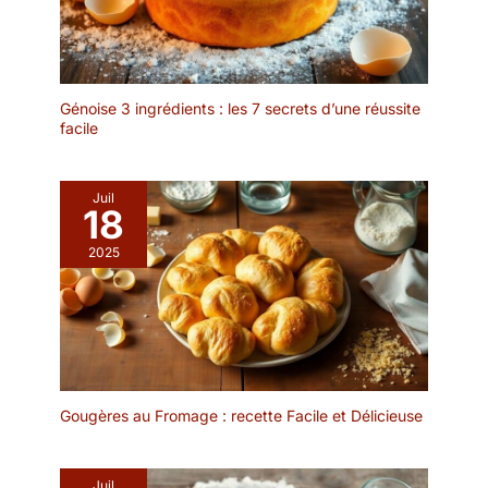
main.
environnementales et
alimentaires strictes. Elle
est recouverte d'émail
haute qualité
parfaitement lisse, brillant
Génoise 3 ingrédients : les 7 secrets d’une réussite
facile
et facile à nettoyer. UN
PLAT PRATIQUE : Ce plat
est muni d'anses qui
Juil
offrent une préhension
18
sûre et aisée lors des
manipulations et
2025
possède des rebords
hauts pour cuisiner
toutes sortes de plats
sans risque de
débordement.
L’EXCELLENCE
PEUGEOT :
Gougères au Fromage : recette Facile et Délicieuse
Emblématique du savoir-
faire français, Peugeot
s’invite sur les tables des
Juil