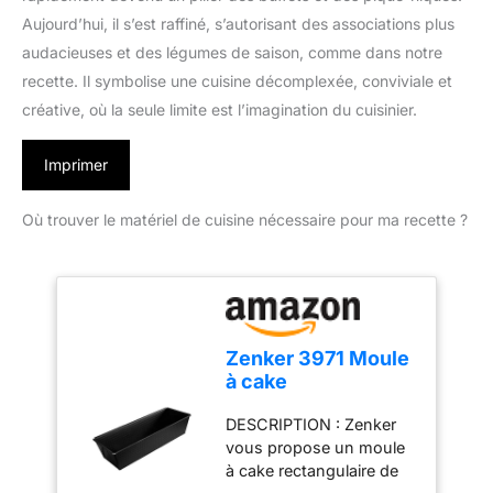
Aujourd’hui, il s’est raffiné, s’autorisant des associations plus
audacieuses et des légumes de saison, comme dans notre
recette. Il symbolise une cuisine décomplexée, conviviale et
créative, où la seule limite est l’imagination du cuisinier.
Imprimer
Où trouver le matériel de cuisine nécessaire pour ma recette ?
Zenker 3971 Moule
à cake
rectangulaire 25
DESCRIPTION : Zenker
cm, moule pain de
vous propose un moule
mie, moule à
à cake rectangulaire de
gâteau, moule