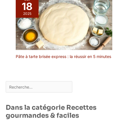
grands cuisiniers depuis
18
plus de 200 ans avec
2025
ses moulins à poivre, à
sel, à épices, à café, ses
plats en céramique pour
le four et ses accessoires
œnologiques.
Pâte à tarte brisée express : la réussir en 5 minutes
Rechercher
Dans la catégorie Recettes
gourmandes & faciles