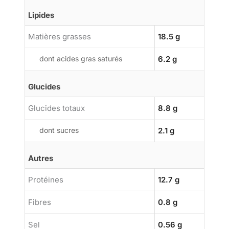
Lipides
Matières grasses
18.5 g
dont acides gras saturés
6.2 g
Glucides
Glucides totaux
8.8 g
dont sucres
2.1 g
Autres
Protéines
12.7 g
Fibres
0.8 g
Sel
0.56 g