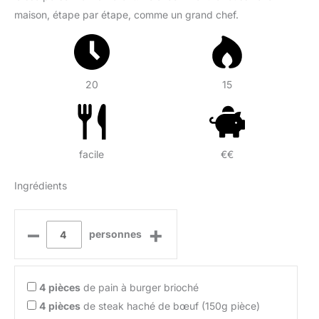
maison, étape par étape, comme un grand chef.
20
15
facile
€€
Ingrédients
–
+
personnes
4
pièces
de pain à burger brioché
4
pièces
de steak haché de bœuf (150g pièce)