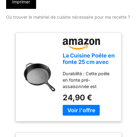
Imprimer
Où trouver le matériel de cuisine nécessaire pour ma recette ?
La Cuisine Poêle en
fonte 25 cm avec
revêtement pré-
Durabilité : Cette poêle
assaisonné - Idéale
en fonte pré-
pour l'intérieur et
assaisonnée est
l'extérieur, passe
incroyablement robuste
au four, sans PFOA
24,90 €
et peut durer toute une
ni PTFE
vie si elle est bien
entretenue. Elle résiste à
la déformation et peut
supporter des
températures élevées