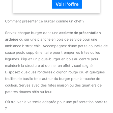
propose le véritable kit
Presse Smash
COUVERCLE EN VERRE.
vos viandes. Notre
original pour une
Burger Anti-adhésif
Vous risquez de rayer la
presse à smash burger
expérience digne des
| Le véritable kit
surface de la cuisinière si
est l'élément central pour
meilleurs restaurants.
Smash Burger
vous le faites.
réussir le smash. En tant
Comment présenter ce burger comme un chef ?
Inclus : 1 presse en acier
(Professionnel)
que presse robuste, elle
inoxydable 304, 2
assure un contact direct
spatules
Servez chaque burger dans une
assiette de présentation
de la viande sur la plaque
professionnelles, 2
ardoise
ou sur une planche en bois de service pour une
de cuisson, permettant à
cloches de cuisson, 50
votre burger d'obtenir
ambiance bistrot chic. Accompagnez d’une petite coupelle de
feuilles antiadhésives,
une croûte uniforme tout
sauce pesto supplémentaire pour tremper les frites ou les
+25 recettes exclusives.
en restant juteux à
Rejoignez la révolution
légumes. Piquez un pique-burger en bois au centre pour
l'intérieur. Avec cet outil,
smash burger avec
maintenir la structure et donner un effet visuel soigné.
vous gardez le contrôle
SMASHI. 🔩 ACIER
sur la cuisson de chaque
Disposez quelques rondelles d’oignon rouge cru et quelques
INOXYDABLE 304
viande. EFFET DE
feuilles de basilic frais autour du burger pour la touche de
PREMIUM – Nous
FONTE AVEC LA
sommes la seule marque
couleur. Servez avec des frites maison ou des quartiers de
CLOCHE – La cloche de
à utiliser de l'acier
patates douces rôtis au four.
cuisson incluse est un
inoxydable 304 dans
accessoire adapté aux
tous les composants. Il
Où trouver la vaisselle adaptée pour une présentation parfaite
planchas et grills à gaz.
garantit une résistance
?
Elle retient la chaleur
exceptionnelle à la