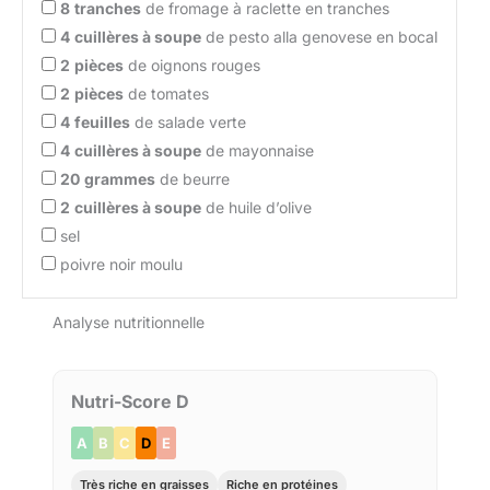
8
tranches
de fromage à raclette en tranches
4
cuillères à soupe
de pesto alla genovese en bocal
2
pièces
de oignons rouges
2
pièces
de tomates
4
feuilles
de salade verte
4
cuillères à soupe
de mayonnaise
20
grammes
de beurre
2
cuillères à soupe
de huile d’olive
sel
poivre noir moulu
Analyse nutritionnelle
Nutri-Score D
A
B
C
D
E
Très riche en graisses
Riche en protéines