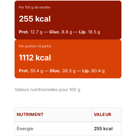
Par 100 g de recette
255 kcal
Prot.
12.7 g —
Gluc.
8.8 g —
Lip.
18.5 g
Par portion (4 parts)
1112 kcal
Prot.
55.4 g —
Gluc.
38.3 g —
Lip.
80.4 g
Valeurs nutritionnelles pour 100 g
NUTRIMENT
VALEUR
Énergie
255 kcal