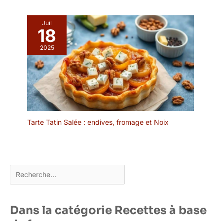
peuvent non seulement
viande, les légumes, les
être utilisées pour la
fruits, les guimauves, les
nourriture, mais aussi
Juil
amuse-gueules, les
18
pour bricoler ou étiqueter
barbecues, les grillades
les semis dans la serre !
2025
en plein air, etc. – pour
Contenu de l'emballage :
une ambiance animée
notre paquet contient 6
lors de vos fêtes et
paquets de brochettes
événements.
en bois, 50
pièces/paquet, 300
pièces au total, une
grande quantité de
Tarte Tatin Salée : endives, fromage et Noix
brochettes en bois est
suffisante pour une
famille à utiliser pendant
une longue période.
Rechercher
Dans la catégorie Recettes à base