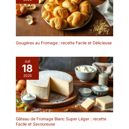
efficace, permet de
idéales pour décorer les
gagner du temps et
aliments et les boissons
facilite la cuisson. Facile
à n'importe quelle fête,
à utiliser : Les brochettes
fête d'anniversaire, fête
créent un effet visuel
de Noël, mariage,
rafraîchissant après
cocktail, etc. Les
enfilage, embellissant le
brochettes pour doigts
plat et vous permettant
Gougères au Fromage : recette Facile et Délicieuse
sont parfaites pour les
de griller uniformément
collations telles que les
les aliments pour
apéritifs, les brochettes
préparer de délicieux
Juil
de légumes, les
18
repas pour vos invités.
brochettes à dessert ou
Polyvalent : Avec une
les collations et peuvent
2025
longueur de 18 cm, elles
également être utilisées
sont pratiques et
pour tout buffet,
s'adaptent à de
restauration, cocktail et
nombreuses activités,
barbecue que vous
que ce soit pour les
voulez faire avec votre
barbecues en famille, les
famille ou vos amis.
grillades au feu de camp
【Multifonction】 : les
Gâteau de Fromage Blanc Super Léger : recette
ou les buffets. Polyvalent
brochettes à cocktail
Facile et Savoureuse
: Convient pour la