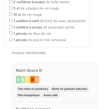
2
cuillères à soupe
de huile neutre
5
cl
de vinaigre de vin rouge
10
cl
de vin rouge
1
cuillère à café
de fond de veau déshydraté
1
cuillère à soupe
de persil plat séché
1
pincée
de fleur de sel
1
pincée
de poivre noir concassé
Analyse nutritionnelle
Nutri-Score D
A
B
C
D
E
Très riche en protéines
Riche en graisses saturées
Plat énergétique
Assez salé