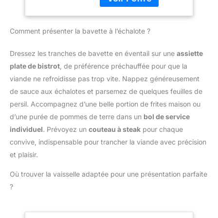
métal) pour mieux
la chaleur. Ils sont
comme une plaque
retourner les aliments.
durables et réutilisables
décorative de cuisinier.
Source de chaleur : les
et ont une surface lisse
Les pinces à bout rond
Comment présenter la bavette à l’échalote ?
poêles en fonte sont
pour éviter les résidus
sont conçues pour
compatibles avec toutes
alimentaires. (Les
retourner des objets plus
les cuisinières, y compris
surfaces métalliques
Dressez les tranches de bavette en éventail sur une
assiette
grands tels que des
les cuisinières à
peuvent présenter des
plate de bistrot
, de préférence préchauffée pour que la
steaks, des
induction à dessus en
rayures mineures ou de
hamburgers/poissons,
viande ne refroidisse pas trop vite. Nappez généreusement
verre, les fours, les grils
fines marques
les grillades, de la salade
de sauce aux échalotes et parsemez de quelques feuilles de
et même les feux de
d'abrasion, qui
et plus encore.
camp. P.S. NE FAITES
n'affectent pas la
persil. Accompagnez d’une belle portion de frites maison ou
COMPATIBLE LAVE-
JAMAIS GLISSER UNE
fonctionnalité ou la durée
d’une purée de pommes de terre dans un
bol de service
VAISSELLE: Pince à
POÊLE EN FONTE SUR
de vie du produit.)
cuisine robuste,
individuel
. Prévoyez un
couteau à steak
pour chaque
UNE CUISINIÈRE À
【EXCELLENTE
résistante à la chaleur,
convive, indispensable pour trancher la viande avec précision
INDUCTION À
EXPÉRIENCE
inoxydable, résistante à
COUVERCLE EN VERRE.
et plaisir.
CULINAIRE】Cet
la corrosion, légère, facile
Vous risquez de rayer la
ensemble comprend
à manipuler, comme
Où trouver la vaisselle adaptée pour une présentation parfaite
surface de la cuisinière si
deux pince de cuisine
neuve pour toujours.
vous le faites.
inox de tailles 20 cm et
?
Grâce à sa finition de
30 cm pour répondre à
qualité et à l'acier
vos besoins culinaires
inoxydable résistant à la
quotidiens. Idéal pour