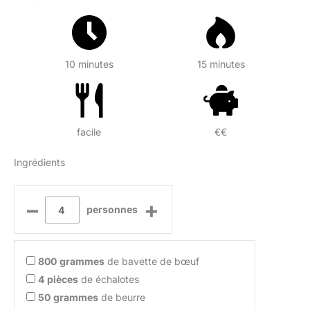
10 minutes
15 minutes
facile
€€
Ingrédients
–
+
personnes
800
grammes
de bavette de bœuf
4
pièces
de échalotes
50
grammes
de beurre