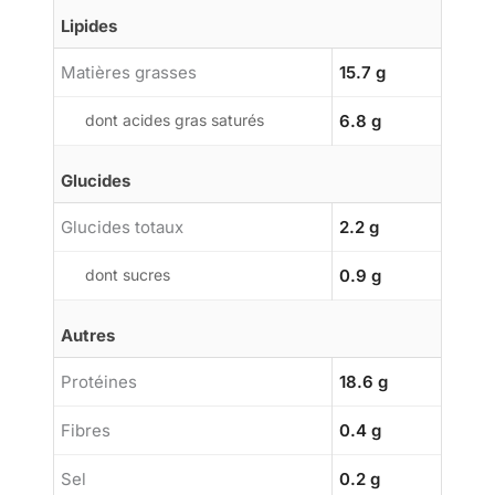
Lipides
Matières grasses
15.7 g
dont acides gras saturés
6.8 g
Glucides
Glucides totaux
2.2 g
dont sucres
0.9 g
Autres
Protéines
18.6 g
Fibres
0.4 g
Sel
0.2 g