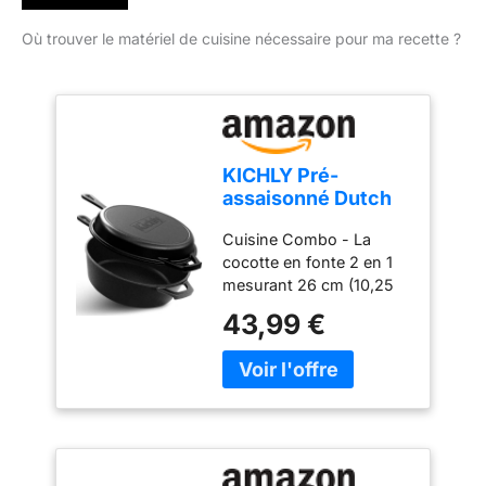
Où trouver le matériel de cuisine nécessaire pour ma recette ?
KICHLY Pré-
assaisonné Dutch
Oven - Dual
Cuisine Combo - La
Function Cocotte
cocotte en fonte 2 en 1
Pot à Feuf - Poêle
mesurant 26 cm (10,25
en Fonte pour la
pouces) peut être utilisée
Cuisinière & le
43,99 €
comme couvercle d'une
Camping, pour
marmite de 3,2 litres.
l'extérieur &
Pré-Assaisonnée - La
l'intérieur - 3L/3.2
cocotte en fonte peut
Quart Kochset (2 in
être utilisée dès sa sortie
1)
de la boîte car elle est
déjà pré-assaisonnée