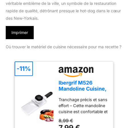
véritable emblème de la ville, un symbole de la restauration
rapide de qualité, détrônant presque le hot-dog dans le cœur
des New-Yorkais.
Imprimer
Où trouver le matériel de cuisine nécessaire pour ma recette ?
-11%
Ibergrif M526
Mandoline Cuisine,
Coupe Légumes
Tranchage précis et sans
Réglable 1–4 mm
effort – Cette mandoline
cuisine est confortable et
facile à utiliser. Elle
8,99 €
permet d’obtenir des
7,99 €