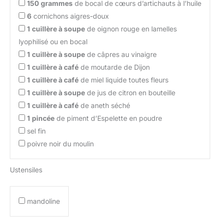
150
grammes
de bocal de cœurs d’artichauts à l’huile
6
cornichons aigres-doux
1
cuillère à soupe
de oignon rouge en lamelles
lyophilisé ou en bocal
1
cuillère à soupe
de câpres au vinaigre
1
cuillère à café
de moutarde de Dijon
1
cuillère à café
de miel liquide toutes fleurs
1
cuillère à soupe
de jus de citron en bouteille
1
cuillère à café
de aneth séché
1
pincée
de piment d’Espelette en poudre
sel fin
poivre noir du moulin
Ustensiles
mandoline