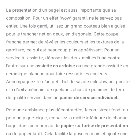
micro-ondes, fermoir de
préparation plus efficace
verrouillage inclus), 1
La présentation d’un bagel est aussi importante que sa
et flexible Préparation
porte-couteau, 1 poignée
composition. Pour un effet ‘wow’ garanti, ne le servez pas
rapide et efficace –
de sécurité, 1 panier
Tranchez directement
entier. Une fois garni, utilisez un grand couteau bien aiguisé
d'égouttage (avec fente
sur une planche à
pour le trancher net en deux, en diagonale. Cette coupe
pour les lames), 1
découper ou une
couvercle presseur, 7
franche permet de révéler les couleurs et les textures de la
assiette, ou placez la
lames tranchantes en
garniture, ce qui est beaucoup plus appétissant. Pour un
mandoline au-dessus
acier inoxydable, 1
d'un bol.. Fruits et
service à l’assiette, déposez les deux moitiés l’une contre
brosse de nettoyage
légumes sont coupés en
l’autre sur une
assiette en ardoise
ou une grande assiette en
Matériau de Qualité
quelques secondes :
Alimentaire - Le coupe
céramique blanche pour faire ressortir les couleurs.
pour carottes, oignons,
oignon manuel est
Accompagnez-le d’un petit bol de salade coleslaw ou, pour le
courgettes, tomates et
fabriqué en PP de qualité
clin d’œil américain, de quelques chips de pommes de terre
bien plus encore.
alimentaire et 420J2,
Réduisez le temps de
de qualité servies dans un
panier de service individuel
.
sans BPA, ce qui permet
préparation et facilitez la
de conserver des
cuisine au quotidien
Pour une ambiance plus décontractée, façon ‘street food’ ou
ingrédients sains,
Utilisation sûre et
pour un pique-nique, emballez la moitié inférieure de chaque
nutritifs et sûrs. Avec ce
nettoyage facile – Son
coupe-légumes à
bagel dans un morceau de
papier sulfurisé de présentation
design ergonomique
mandoline, vous pouvez
ou de papier kraft. Cela facilite la prise en main et ajoute une
offre une prise en main