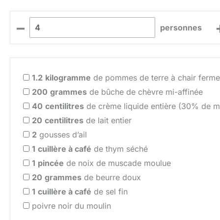
–
personnes
1.2
kilogramme
de pommes de terre à chair ferme 
200
grammes
de bûche de chèvre mi-affinée
40
centilitres
de crème liquide entière (30% de m
20
centilitres
de lait entier
2
gousses d’ail
1
cuillère à café
de thym séché
1
pincée
de noix de muscade moulue
20
grammes
de beurre doux
1
cuillère à café
de sel fin
poivre noir du moulin