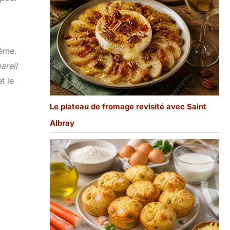
.
rème.
areil
t le
Le plateau de fromage revisité avec Saint
Albray