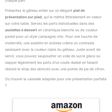
chaque part.
UTILISATION PRATIQUE :
Le moule en acier
Présentez le gâteau entier sur un élégant
plat de
antiadhésif De Buyer
présentation sur pied
, qui le mettra littéralement en valeur
permet une cuisson
sur votre table. Servez les parts individuelles dans des
traditionnelle au four
(+220°C maximum). Il ne
assiettes à dessert
en céramique blanche ou de couleur
convient pas à une
pastel pour un style campagne chic. Pour une touche de
utilisation au micro-
modernité, une assiette en ardoise créera un contraste
ondes. Veillez à ne pas
saisissant avec la couleur claire du gâteau. Juste avant de
utiliser d'objets
métalliques dans le
servir, vous pouvez saupoudrer un voile de sucre glace ou
moule. ENTRETIEN :
napper légèrement les parts d’un coulis réalisé en faisant
Lavage à la main
réduire le sirop des abricots avec une pointe de jus de citron.
uniquement avec une
éponge non-abrasive.
Où trouver la vaisselle adaptée pour une présentation parfaite
Ne passe pas au lave-
?
vaisselle.