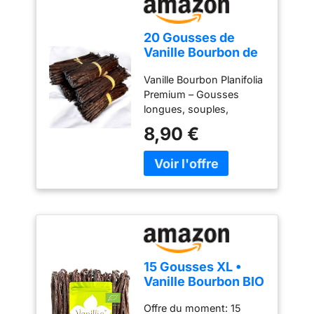
20 Gousses de
Vanille Bourbon de
Madagascar - 14
Vanille Bourbon Planifolia
cm - Taille M -
Premium – Gousses
Planifolia "Réserve
longues, souples,
Prestige" - Qualité
charnues et
Premium -
8,90 €
naturellement riches en
Savoureuses et
vanilline. Arôme
Aromatiques -
Exceptionnel – Notes
100% Naturelles -
chaudes, florales et
Idéal pour
chocolatées, idéales
Pâtisseries et
pour recettes sucrées,
Desserts
salées et boissons.
Préparation Traditionnelle
Malgache – Échaudage,
15 Gousses XL •
étuvage et affinage lent
Vanille Bourbon BIO
pour préserver
de Madagascar •
puissance et onctuosité.
Offre du moment: 15
GRAND CRU •