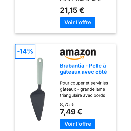
diamètre: 32,2 cm
21,15 €
Convient également pour
d'autres friandises
-14%
Brabantia - Pelle à
gâteaux avec côté
tranchant - Jade
Pour couper et servir les
Green
gâteaux - grande lame
triangulaire avec bords
dentelés Bords
8,75 €
tranchants des deux
7,49 €
côtés. Convient aux
droitiers et aux gauchers
Facile à ranger - avec