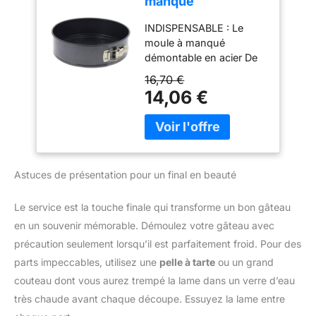
manqué
en Allemagne, garanti 5
Conservation Nos
vous recommandons de
démontable en
ans
Gousses de Vanille de
faire réparer votre produit
INDISPENSABLE : Le
acier antiadhésif -
Madagascar BIO sont
dans notre réseau de 6
moule à manqué
Diamètre 20 cm,
emballées dans un
200 centres de
démontable en acier De
hauteur 6,5 cm -,
sachet FreshZIP
réparation dans le
Buyer est l'accessoire à
Noir
16,70 €
refermable spécialement
monde entier pour qu'il
pâtisserie parfait pour
14,06 €
conçu pour optimiser la
dure plus longtemps.
réaliser des gâteaux,
conservation des
entremets, génoises ou
gousses de vanile: une
encore cheesecakes.
couche hermétique en
DÉMOULAGE SIMPLIFIÉ :
Alu évite le
Avec les charnières, vous
desséchement des
Astuces de présentation pour un final en beauté
pouvez facilement
Gousses de Vanille
démouler votre
préparation. CUISSON
Le service est la touche finale qui transforme un bon gâteau
MAÎTRISÉE : L'acier de ce
en un souvenir mémorable. Démoulez votre gâteau avec
moule à manqué offre
précaution seulement lorsqu’il est parfaitement froid. Pour des
des résultats de cuisson
parts impeccables, utilisez une
pelle à tarte
ou un grand
excellent, car il atteint
des hautes températures
couteau dont vous aurez trempé la lame dans un verre d’eau
permettant aux sucs de
très chaude avant chaque découpe. Essuyez la lame entre
se caraméliser.