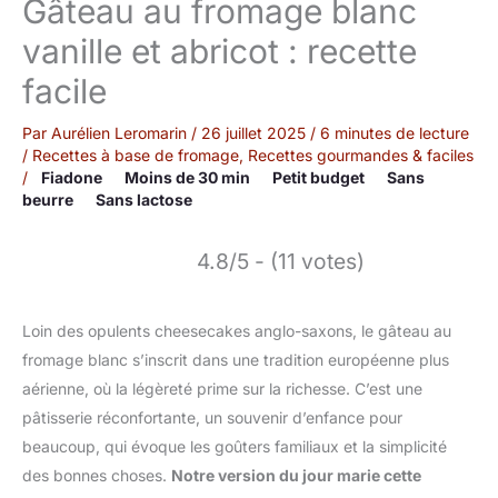
Gâteau au fromage blanc
vanille et abricot : recette
facile
Par
Aurélien Leromarin
/
26 juillet 2025
/
6 minutes de lecture
/
Recettes à base de fromage
,
Recettes gourmandes & faciles
/
Fiadone
Moins de 30 min
Petit budget
Sans
beurre
Sans lactose
4.8/5 - (11 votes)
Loin des opulents cheesecakes anglo-saxons, le gâteau au
fromage blanc s’inscrit dans une tradition européenne plus
aérienne, où la légèreté prime sur la richesse. C’est une
pâtisserie réconfortante, un souvenir d’enfance pour
beaucoup, qui évoque les goûters familiaux et la simplicité
des bonnes choses.
Notre version du jour marie cette