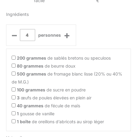
facile
€
Ingrédients
–
+
personnes
200
grammes
de sablés bretons ou speculoos
80
grammes
de beurre doux
500
grammes
de fromage blanc lisse (20% ou 40%
de M.G.)
100
grammes
de sucre en poudre
3
œufs de poules élevées en plein air
40
grammes
de fécule de maïs
1
gousse de vanille
1
boîte
de oreillons d’abricots au sirop léger