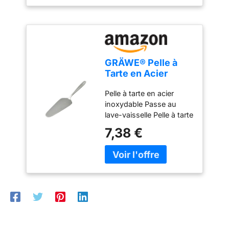
boucle de suspension
Facile à nettoyer - résiste
au lave-vaisselle
GRÄWE® Pelle à
Tarte en Acier
Inoxydable série
Pelle à tarte en acier
Königstein
inoxydable Passe au
lave-vaisselle Pelle à tarte
simple sans décor - Polie
7,38 €
à la main Matériau : acier
inoxydable chromé 18 %