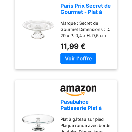
Paris Prix Secret de
Gourmet - Plat à
Gâteau sur Pied
Marque : Secret de
Renaissance 29cm
Gourmet Dimensions : D.
Transparent
29 x P. 0,4 x H. 9,5 cm
Matière : Verre Coloris :
11,99 €
Transparent
Pasabahce
Patisserie Plat à
gateau sur pied
Plat à gâteau sur pied
Diamètre 32 cm
Plaque ronde avec bords
dentelés Dimensions: