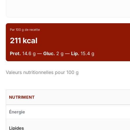
Par 100 g de recette
211 kcal
Prot.
14.6 g —
Gluc.
2 g —
Lip.
15.4 g
Valeurs nutritionnelles pour 100 g
NUTRIMENT
Énergie
Lipides