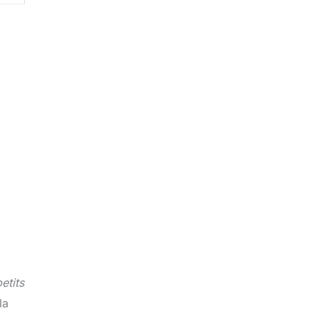
etits
la