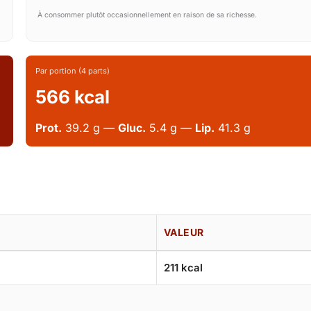
À consommer plutôt occasionnellement en raison de sa richesse.
Par portion (4 parts)
566 kcal
Prot.
39.2 g —
Gluc.
5.4 g —
Lip.
41.3 g
VALEUR
211 kcal