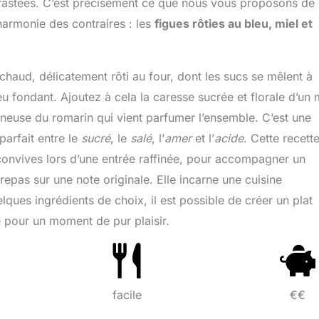
ntrastées. C’est précisément ce que nous vous proposons de
’harmonie des contraires : les
figues rôties au bleu, miel et
 chaud, délicatement rôti au four, dont les sucs se mêlent à
u fondant. Ajoutez à cela la caresse sucrée et florale d’un 
sineuse du romarin qui vient parfumer l’ensemble. C’est une
arfait entre le
sucré
, le
salé
, l’
amer
et l’
acide
. Cette recette
 convives lors d’une entrée raffinée, pour accompagner un
pas sur une note originale. Elle incarne une cuisine
ques ingrédients de choix, il est possible de créer un plat
e pour un moment de pur plaisir.
facile
€€