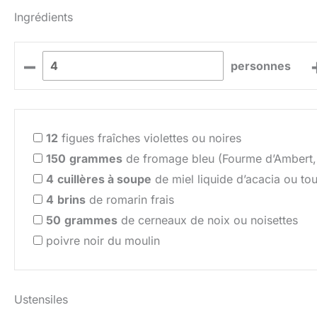
Ingrédients
–
personnes
12
figues fraîches violettes ou noires
150
grammes
de fromage bleu (Fourme d’Ambert,
4
cuillères à soupe
de miel liquide d’acacia ou tou
4
brins
de romarin frais
50
grammes
de cerneaux de noix ou noisettes
poivre noir du moulin
Ustensiles