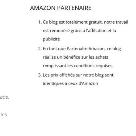
lace
.
 les