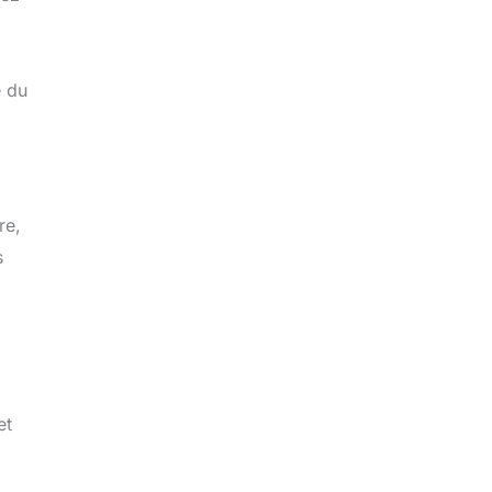
é du
re,
s
et