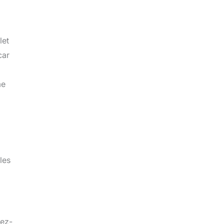
let
car
me
les
tez-