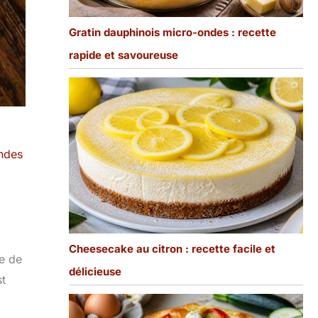
Gratin dauphinois micro-ondes : recette
rapide et savoureuse
ndes
Cheesecake au citron : recette facile et
se de
délicieuse
st