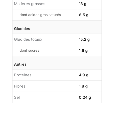
Matières grasses
13 g
dont acides gras saturés
6.5 g
Glucides
Glucides totaux
15.2 g
dont sucres
1.6 g
Autres
Protéines
4.9 g
Fibres
1.8 g
Sel
0.24 g