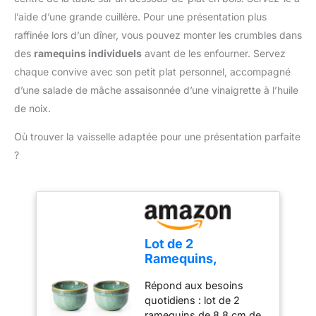
l’aide d’une grande cuillère. Pour une présentation plus
raffinée lors d’un dîner, vous pouvez monter les crumbles dans
des
ramequins individuels
avant de les enfourner. Servez
chaque convive avec son petit plat personnel, accompagné
d’une salade de mâche assaisonnée d’une vinaigrette à l’huile
de noix.
Où trouver la vaisselle adaptée pour une présentation parfaite
?
Lot de 2
Ramequins,
Ramequins
Répond aux besoins
Individuels en
quotidiens : lot de 2
Céramique, 180ml
ramequins de 8,8 cm de