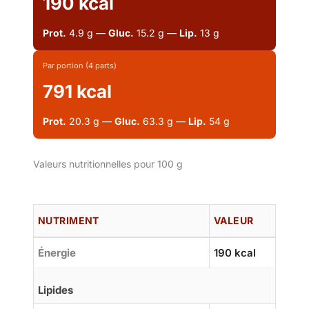
190 kcal
Prot.
4.9 g —
Gluc.
15.2 g —
Lip.
13 g
Par portion (4 parts)
791 kcal
Prot.
20.3 g —
Gluc.
63.3 g —
Lip.
54 g
Valeurs nutritionnelles pour 100 g
NUTRIMENT
VALEUR
Énergie
190 kcal
Lipides