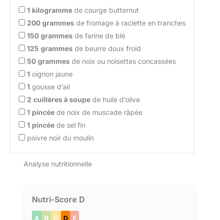
1
kilogramme
de courge butternut
200
grammes
de fromage à raclette en tranches
150
grammes
de farine de blé
125
grammes
de beurre doux froid
50
grammes
de noix ou noisettes concassées
1
oignon jaune
1
gousse d’ail
2
cuillères à soupe
de huile d’olive
1
pincée
de noix de muscade râpée
1
pincée
de sel fin
poivre noir du moulin
Analyse nutritionnelle
Nutri-Score D
A
B
C
D
E