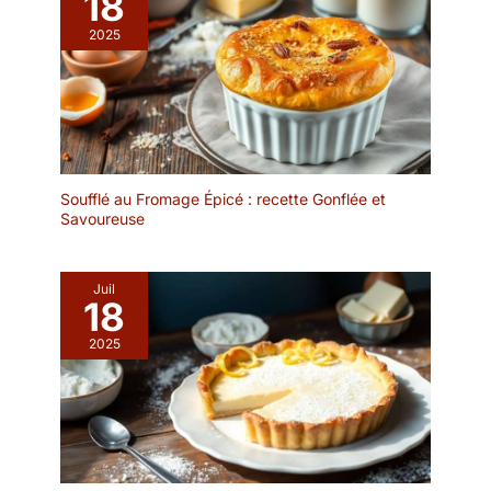
18
ranger et à manipuler,
2025
idéal pour les cuisines de
toutes tailles et simple à
transporter Entretien
Facile : Nettoyage rapide
avec une éponge
humide, ce qui le rend
pratique pour un usage
quotidien sans effort
Soufflé au Fromage Épicé : recette Gonflée et
Savoureuse
supplémentaire
Robustesse : Fabriqué
en bois de bambou, ce
dessous de plat est
Juil
18
conçu pour résister à
l'usage quotidien tout en
2025
conservant son allure
naturelle