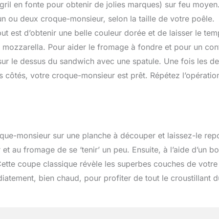
ril en fonte pour obtenir de jolies marques) sur feu moyen
n ou deux croque-monsieur, selon la taille de votre poêle.
t est d’obtenir une belle couleur dorée et de laisser le tem
a mozzarella. Pour aider le fromage à fondre et pour un con
ur le dessus du sandwich avec une spatule. Une fois les d
s côtés, votre croque-monsieur est prêt. Répétez l’opératio
oque-monsieur sur une planche à découper et laissez-le rep
 et au fromage de se ‘tenir’ un peu. Ensuite, à l’aide d’un b
Cette coupe classique révèle les superbes couches de votre
iatement, bien chaud, pour profiter de tout le croustillant d