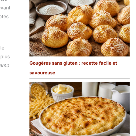
evant
otes
le
 plus
Gougères sans gluten : recette facile et
iamo
savoureuse