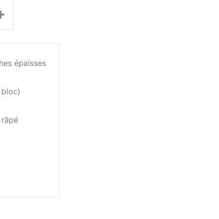
+
hes épaisses
 bloc)
 râpé