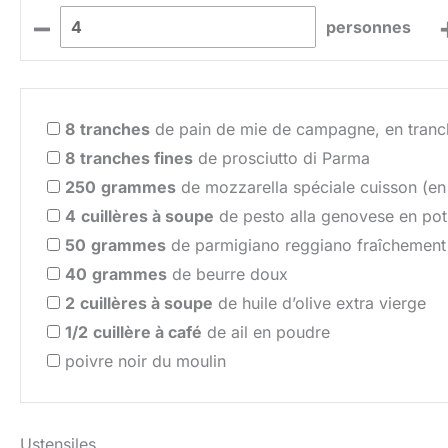
–
personnes
8
tranches
de pain de mie de campagne, en tranc
8
tranches fines
de prosciutto di Parma
250
grammes
de mozzarella spéciale cuisson (en
4
cuillères à soupe
de pesto alla genovese en pot
50
grammes
de parmigiano reggiano fraîchement
40
grammes
de beurre doux
2
cuillères à soupe
de huile d’olive extra vierge
1/2
cuillère à café
de ail en poudre
poivre noir du moulin
Ustensiles