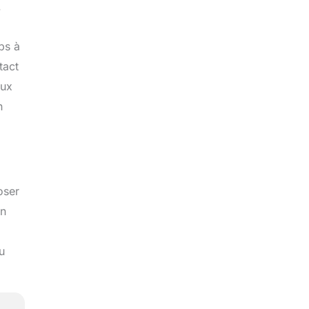
.
ps à
tact
eux
n
oser
on
u