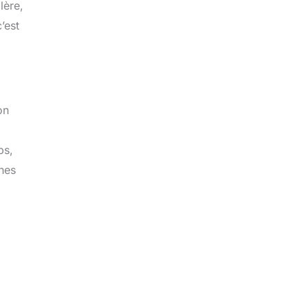
lère,
’est
on
ps,
hes