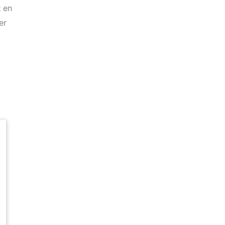
t en
er