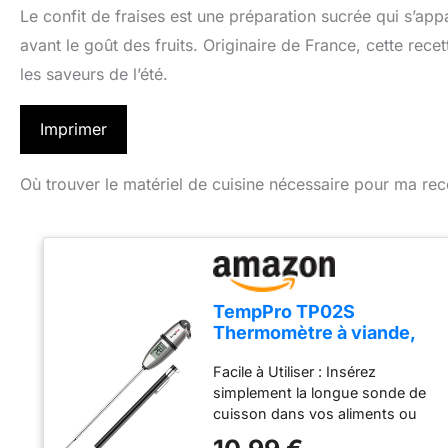
Le confit de fraises est une préparation sucrée qui s’appa
avant le goût des fruits. Originaire de France, cette rece
les saveurs de l’été.
Imprimer
Où trouver le matériel de cuisine nécessaire pour ma rec
TempPro TP02S
Thermomètre à viande,
thermomètre à lecture
Facile à Utiliser : Insérez
instantanée 3s
simplement la longue sonde de
cuisson dans vos aliments ou
liquides et obtenez une lecture