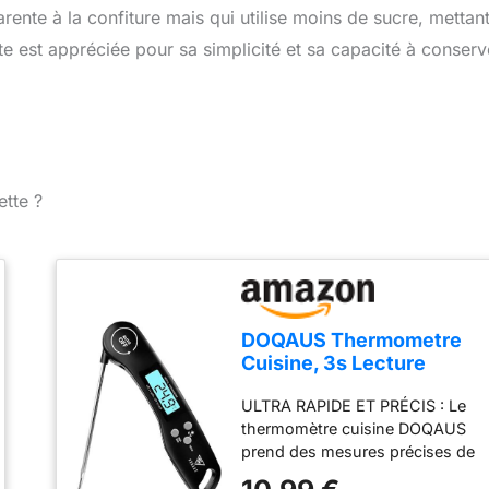
rente à la confiture mais qui utilise moins de sucre, mettan
tte est appréciée pour sa simplicité et sa capacité à conserv
ette ?
DOQAUS Thermometre
Cuisine, 3s Lecture
instantané Thermometre
ULTRA RAPIDE ET PRÉCIS : Le
Cuisson, Thermomètre
thermomètre cuisine DOQAUS
viande, avec Écran LCD
prend des mesures précises de
et Auto On/Off, Sonde
la température en moins de 3
Pliable pour Cuisson,