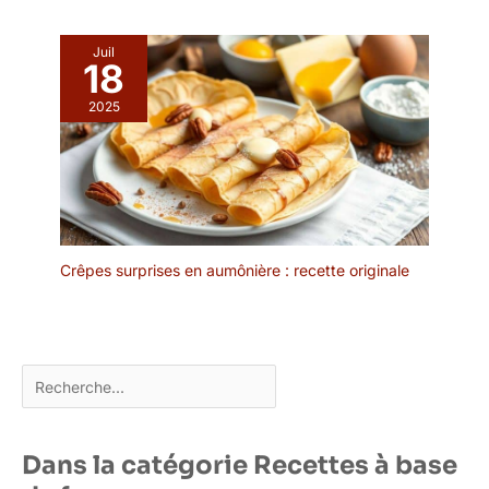
cuisson en fonte est
compatible avec les
Juil
plaques à induction, les
18
cuisinières à gaz, les
2025
fours, les plaques
vitrocéramiques et
électriques. Parfait pour
la maison, mais aussi
pour les restaurants,
cafés, bars ou food
trucks
Crêpes surprises en aumônière : recette originale
Rechercher
Dans la catégorie Recettes à base