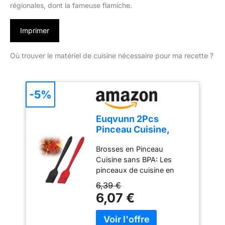
régionales, dont la fameuse flamiche.
Imprimer
Où trouver le matériel de cuisine nécessaire pour ma recette ?
-5%
Euqvunn 2Pcs
Pinceau Cuisine,
BPA-Free Pinceau
Brosses en Pinceau
Cuisine Silicone,
Cuisine sans BPA: Les
Antiadhésif Pinceau
pinceaux de cuisine en
Pâtisserie, Résistant
silicone 100% alimentaire et
à la Chaleur Pinceau
6,39 €
sans BPA offrent une
Alimentaire
6,07 €
solution sûre et saine pour
Pâtisserie, Barbecue,
cuisiner. Idéaux pour les
Cuisine &
cuisiniers soucieux de leur
Grillade(Rouge+Noir)