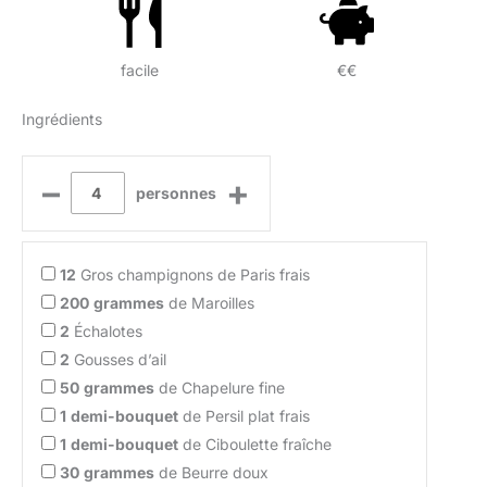
facile
€€
Ingrédients
–
+
personnes
12
Gros champignons de Paris frais
200
grammes
de Maroilles
2
Échalotes
2
Gousses d’ail
50
grammes
de Chapelure fine
1
demi-bouquet
de Persil plat frais
1
demi-bouquet
de Ciboulette fraîche
30
grammes
de Beurre doux