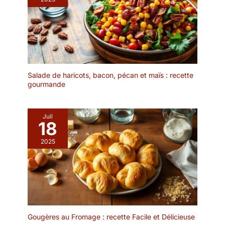
atout en cuisine Taille
adaptée: Mesurant
environ 21,5 x 15,5 cm,
ce petit plat en fonte
convient parfaitement
pour frire, sauter, mijoter,
griller ou même servir
vos plats. Idéal pour les
Salade de haricots, bacon, pécan et maïs : recette
gourmande
repas en famille, les
barbecues, les pique-
niques, le camping et les
fêtes en plein air
Juil
18
Conception pratique:
Grâce à son design avec
2025
deux poignées latérales,
cette poêle en fonte
ovale est facile à
soulever et à transporter,
que ce soit du four à la
table ou de la cuisine au
barbecue Large
Gougères au Fromage : recette Facile et Délicieuse
compatibilité: Ce plat de