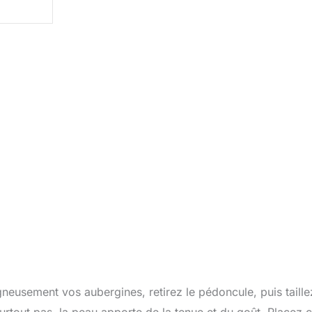
neusement vos aubergines, retirez le pédoncule, puis taille
urtout pas, la peau apporte de la tenue et du goût. Placez 