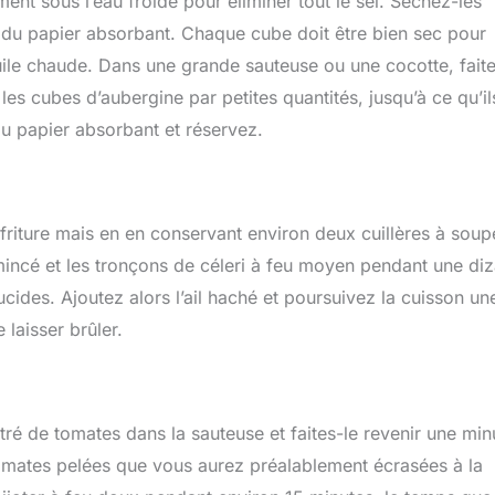
nt sous l’eau froide pour éliminer tout le sel. Séchez-les
 du papier absorbant. Chaque cube doit être bien sec pour
’huile chaude. Dans une grande sauteuse ou une cocotte, fait
 les cubes d’aubergine par petites quantités, jusqu’à ce qu’il
du papier absorbant et réservez.
 friture mais en en conservant environ deux cuillères à soup
incé et les tronçons de céleri à feu moyen pendant une diz
ucides. Ajoutez alors l’ail haché et poursuivez la cuisson un
 laisser brûler.
tré de tomates dans la sauteuse et faites-le revenir une min
tomates pelées que vous aurez préalablement écrasées à la