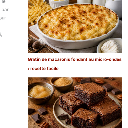
 le
 par
sur
i,
Gratin de macaronis fondant au micro-ondes
: recette facile