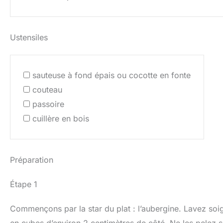
Ustensiles
sauteuse à fond épais ou cocotte en fonte
couteau
passoire
cuillère en bois
Préparation
Étape 1
Commençons par la star du plat : l’aubergine. Lavez soig
en cubes d’environ 2 centimètres de côté. Ne les pelez s