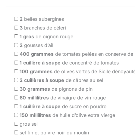
2
belles aubergines
3
branches de céleri
1
gros
de oignon rouge
2
gousses d’ail
400
grammes
de tomates pelées en conserve de 
1
cuillère à soupe
de concentré de tomates
100
grammes
de olives vertes de Sicile dénoyaut
2
cuillères à soupe
de câpres au sel
30
grammes
de pignons de pin
60
millilitres
de vinaigre de vin rouge
1
cuillère à soupe
de sucre en poudre
150
millilitres
de huile d’olive extra vierge
gros sel
sel fin et poivre noir du moulin