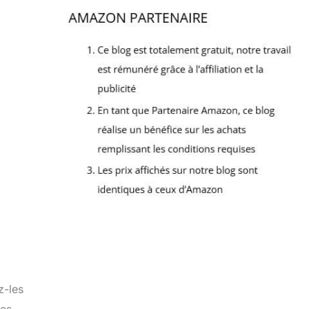
z-les
ces