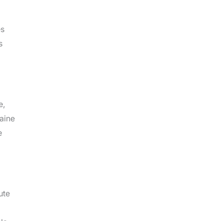
es
s
e,
aine
e
ute