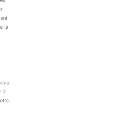
er
ment
e la
i
sous
r à
ette.