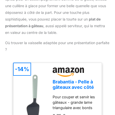
problème
cuisson, casseroles, etc.
une cuillère à glace pour former une belle quenelle que vous
【Service Après-Vente】
déposerez à côté de la part. Pour une touche plus
En raison d'être des
sophistiquée, vous pouvez placer la tourte sur un
plat de
ustensiles polyvalents, ils
présentation à gâteau
, aussi appelé serviteur, qui la mettra
sont essentiels dans une
cuisine. Idéal pour les
en valeur au centre de la table.
produits de boulangerie
Où trouver la vaisselle adaptée pour une présentation parfaite
et les grillades, si vous
avez des questions,
?
n'hésitez pas à nous
contacter, nous
résoudrons le problème
-14%
pour vous dans les 12
heures.
Brabantia - Pelle à
gâteaux avec côté
tranchant - Jade
Pour couper et servir les
Green
gâteaux - grande lame
triangulaire avec bords
dentelés Bords