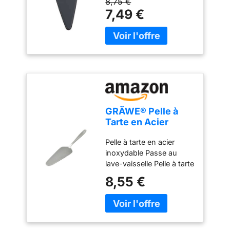
8,75 €
tranchants des deux
7,49 €
côtés. Convient aux
droitiers et aux gauchers
Facile à ranger - avec
boucle de suspension
Facile à nettoyer - résiste
au lave-vaisselle
GRÄWE® Pelle à
Tarte en Acier
Inoxydable série
Pelle à tarte en acier
Königstein
inoxydable Passe au
lave-vaisselle Pelle à tarte
simple sans décor - Polie
8,55 €
à la main Matériau : acier
inoxydable chromé 18 %