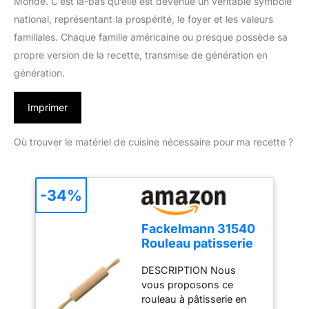
Monde. C’est là-bas qu’elle est devenue un véritable symbole
national, représentant la prospérité, le foyer et les valeurs
familiales. Chaque famille américaine ou presque possède sa
propre version de la recette, transmise de génération en
génération.
Imprimer
Où trouver le matériel de cuisine nécessaire pour ma recette ?
-34%
Fackelmann 31540
Rouleau patisserie
en bois, rouleau à
DESCRIPTION Nous
pâtisserie,
vous proposons ce
accessoires
rouleau à pâtisserie en
cuisine, ustensiles