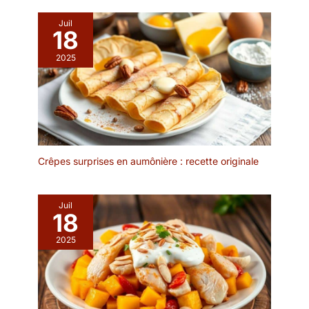
maison. ✔ POLYVALENT
POUR LA DÉCORATION:
Juil
18
Utilisez-le également
comme plateau décoratif
2025
pour bougies, vases,
compositions florales ou
décorations saisonnières
sur une table à manger,
une table basse ou un
buffet. ✔ VERRE
RÉSISTANT ET
Crêpes surprises en aumônière : recette originale
ENTRETIEN FACILE:
Fabriqué en verre
transparent de qualité, ce
Juil
plat de service est
18
durable, stable et facile à
2025
nettoyer pour une
utilisation quotidienne ou
lors de réceptions et
événements.