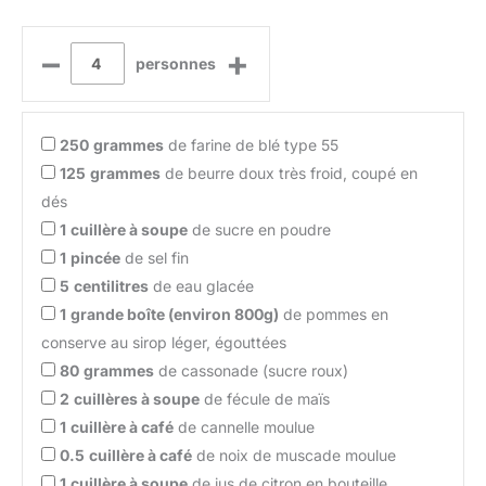
–
+
personnes
250
grammes
de farine de blé type 55
125
grammes
de beurre doux très froid, coupé en
dés
1
cuillère à soupe
de sucre en poudre
1
pincée
de sel fin
5
centilitres
de eau glacée
1
grande boîte (environ 800g)
de pommes en
conserve au sirop léger, égouttées
80
grammes
de cassonade (sucre roux)
2
cuillères à soupe
de fécule de maïs
1
cuillère à café
de cannelle moulue
0.5
cuillère à café
de noix de muscade moulue
1
cuillère à soupe
de jus de citron en bouteille