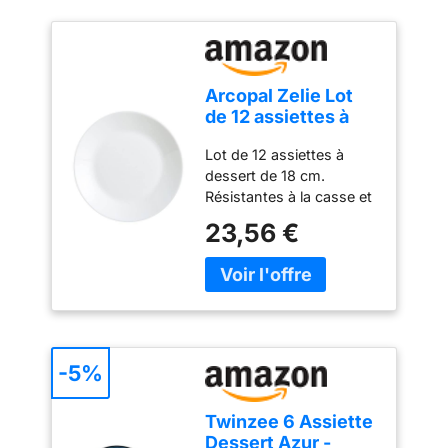
Arcopal Zelie Lot
de 12 assiettes à
dessert en verre
Lot de 12 assiettes à
opale extra
dessert de 18 cm.
résistant Blanc 18
Résistantes à la casse et
cm
aux ébréchures, passent
23,56 €
au lave-vaisselle,
résistantes aux
changements de
température, 100 %
hygiénique. L’opale
Arcopal est une matière
non poreuse qui
-5%
empêche les bactéries de
se déposer. Elle est très
Twinzee 6 Assiette
facile à nettoyer et
Dessert Azur -