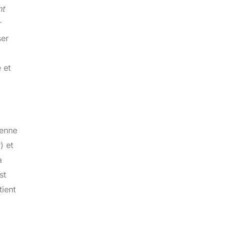
nt
r
ser
 et
ienne
) et
a
st
tient