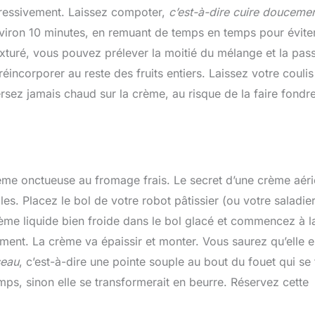
ogressivement. Laissez compoter,
c’est-à-dire cuire douceme
viron 10 minutes, en remuant de temps en temps pour évite
 texturé, vous pouvez prélever la moitié du mélange et la pas
réincorporer au reste des fruits entiers. Laissez votre coulis
sez jamais chaud sur la crème, au risque de la faire fondre
ème onctueuse au fromage frais. Le secret d’une crème aér
es. Placez le bol de votre robot pâtissier (ou votre saladier
rème liquide bien froide dans le bol glacé et commencez à l
ent. La crème va épaissir et monter. Vous saurez qu’elle e
seau
, c’est-à-dire une pointe souple au bout du fouet qui se 
mps, sinon elle se transformerait en beurre. Réservez cette