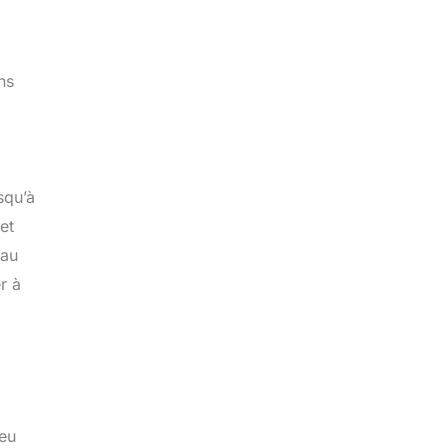
ns
squ’à
et
 au
r à
feu