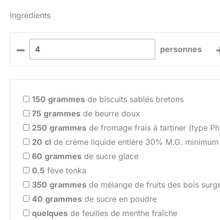
Ingrédients
–
personnes
150
grammes
de biscuits sablés bretons
75
grammes
de beurre doux
250
grammes
de fromage frais à tartiner (type Ph
20
cl
de crème liquide entière 30% M.G. minimum
60
grammes
de sucre glace
0.5
fève tonka
350
grammes
de mélange de fruits des bois surg
40
grammes
de sucre en poudre
quelques
de feuilles de menthe fraîche