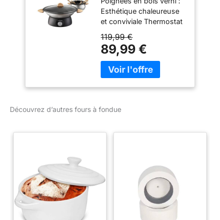
Poignées en bois verni :
Esthétique chaleureuse
et conviviale Thermostat
réglable : Pour adapter la
119,99 €
température de cuisson
89,99 €
en fonction de la
préparation ou
maintenant au chaud sur
la table Revêtement anti -
adhésif intérieur :
Nettoyage facile
Découvrez d’autres fours à fondue
Fabrication française