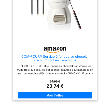
antidérapant qui
construit avec des matériaux en
n'endommagera pas la table.
fibre de céramique, il est idéal
Facile à nettoyer : ces plats à
pour travailler dans un four de
four sont recouverts de vernis à
fusion de verre ou la production
l'intérieur et à l'extérieur pour
de bijoux en verre. Disponibilité
une finition lisse et antiadhésive
- un processus d'utilisation
qui est facile à démouler et à
simple et compréhensible pour
nettoyer. Lavable à la main ou
les maisons et les petits
au lave-vaisselle après
studios.
utilisation. Multifonction : non
seulement cette poêle à
fromage camembert peut être
utilisée pour mélanger les
fromages, mais il ne faut que
quelques minutes pour créer un
COM-FOUR® Service à fondue au chocolat
délicieux fromage fondu qui
Premium, bol en céramique
peut être garni de votre
confiture, noix ou miel préférés.
DÉLICIEUX SUCRÉ : Une fondue au chocolat transforme les
Il peut également être utilisé
fruits frais ou secs, les pâtisseries et autres gourmandises en
pour les apéritifs, la cuisson de
une gourmandise alléchante et sucrée ! HARMONIC : Fromage
gâteaux, les desserts, les œufs
ou chocolat, savourez simplement la délicieuse fusion de
cuits à la vapeur, la viande et
saveurs sucrées ou épicées lors de soirées romantiques ou de
24,99 €
les légumes. Cadeau parfait
réunions entre amis ! HAUTE QUALITɠ: Cet élégant ensemble
23,74 €
pour les amateurs de pâtisserie
de creusets est fabriqué en céramique et en acier inoxydable
: ce petit plat à four
de haute qualité. Cela le rend extrêmement résistant à la
multifonction résistant au four
chaleur et également facile à nettoyer ! MAINTIEN PARFAIT :
est élégant, délicat et pratique,
Les fourchettes des fourchettes à fondue en acier inoxydable
c'est un cadeau parfait pour les
de qualité alimentaire sont idéales pour piquer et tenir les fruits
anniversaires, les pendaisons
et guimauves ainsi que les saucisses et le pain ! CONTENU DE
de crémaillère, les mariages,