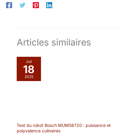
LA LIVRAISON : 1x bol à fondue, 1x réchaud, 4x fourchette //
Noël, Thanksgiving et plus
Matériau : céramique, acier inoxydable, plastique //
encore. Cadeau idéal pour les
Dimensions totales : env. 13,5 x 11,5 cm (hauteur x Ø) // Volume
amis et la famille, en particulier
du creuset : env. 400 ml / / Longueur de la fourchette : env. 18
les amateurs de cuisine et de
cm // Couleur : blanc, argent, jaune, vert, bleu, rouge
pâtisserie.
Articles similaires
Juil
18
2025
Test du robot Bosch MUM58720 : puissance et
polyvalence culinaires