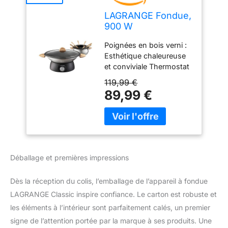
LAGRANGE Fondue,
900 W
Poignées en bois verni :
Esthétique chaleureuse
et conviviale Thermostat
réglable : Pour adapter la
119,99 €
température de cuisson
89,99 €
en fonction de la
préparation ou
maintenant au chaud sur
la table Revêtement anti -
adhésif intérieur :
Nettoyage facile
Déballage et premières impressions
Fabrication française
Dès la réception du colis, l’emballage de l’appareil à fondue
LAGRANGE Classic inspire confiance. Le carton est robuste et
les éléments à l’intérieur sont parfaitement calés, un premier
signe de l’attention portée par la marque à ses produits. Une