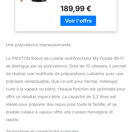
fonctions : cuisiner,
recettes en ligne
189,99 €
pétrir, peser, mélanger,
1000W 10 vitesse
bouillir, hacher, cuire à la
Double cuiseur à
vapeur. Écran tactile LED
vapeur
intuitif et facile à utiliser.
18 menus prédéfinis
sélectionnables.
Une polyvalence impressionnante
Température réglable
37°C - 120°C Minuterie
Le PRIXTON Robot de cuisine multifonctions My Foodie Wi-Fi
1s - 12h Comprend WiFi
et application mobile
se distingue par sa polyvalence. Doté de 10 vitesses, il permet
avec livre en ligne.
de réaliser une multitude de préparations culinaires avec une
Grande puissance de
précision remarquable. Que ce soit pour hacher, mélanger,
moteur 700 W et de
cuire à la vapeur ou pétrir, chaque fonction est optimisée pour
chaleur 1000 W. Dispose
offrir un résultat impeccable. La capacité de 3,2 litres est
de lames avec 10
vitesses (60-7000
idéale pour préparer des repas pour toute la famille, et sa
tr/min) Dispose de
double cuiseur à vapeur offre une cuisson homogène et
multiples accessoires :
rapide.
lame à découper, lame à
pétrir, cuiseur vapeur,
Technologie et connectivité avancées