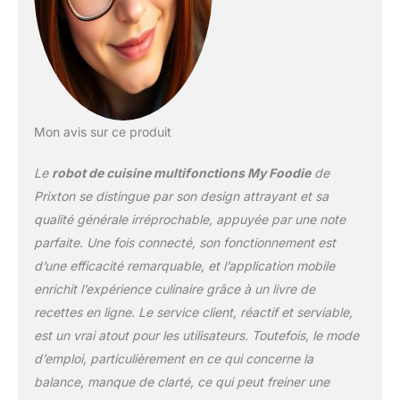
de lames avec 10
vitesses (60-7000
tr/min) Dispose de
multiples accessoires :
lame à découper, lame à
pétrir, cuiseur vapeur,
panier de cuisson, pales
Mon avis sur ce produit
papillon, balance
intégrée, spatule et pieds
Le
robot de cuisine multifonctions My Foodie
de
antidérapants.
Prixton se distingue par son design attrayant et sa
qualité générale irréprochable, appuyée par une note
parfaite. Une fois connecté, son fonctionnement est
d’une efficacité remarquable, et l’application mobile
enrichit l’expérience culinaire grâce à un livre de
recettes en ligne. Le service client, réactif et serviable,
est un vrai atout pour les utilisateurs. Toutefois, le mode
d’emploi, particulièrement en ce qui concerne la
balance, manque de clarté, ce qui peut freiner une