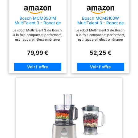
panier de cuisson, pales
papillon, balance
intégrée, spatule et pieds
Bosch MCM3501M
Bosch MCM3100W
antidérapants.
MultiTalent 3 - Robot de
MultiTalent 3 - Robot de
cuisine, Puissant moteur,
cuisine, puissant moteur
Le robot MultiTalent 3 de Bosch,
Le robot MultiTalent 3 de Bosch,
Blender
à la fois compact et performant,
à la fois compact et performant,
est l'appareil électroménager
est l'appareil électroménager
qui vous permettra de réussir
qui vous permettra de réussir
toutes vos préparations et
toutes vos préparations et
79,99 €
52,25 €
recettes, même les plus
recettes, même les plus
exigeantes Hautement
exigeantes Son format
polyvalent : le robot est doté de
extrêmement compact le rend
plus de 50 fonctions dont
adapté même aux cuisines les
fouetter, mélanger, battre, mixer,
plus petites / Installation facile
hacher, mélanger, pétrir... /
des accessoires grâce au
Grande puissance de 800 W Le
marquage malin Hautement
robot est équipé d'une fonction
polyvalent : le robot est doté de
moulin à café pour moudre
plus de 20 fonctions dont
grains de café et épices /
fouetter, mélanger, battre, mixer,
Couteau multifonction
mélanger ou râper ; Grande
MultiLevel6 doté de 3 doubles
puissance de 800 W La grande
lames La grande capacité du
capacité du bol de 2,3 L permet
bol de 2,3 L permet de préparer
de préparer jusqu'à 0,8 kg de
jusqu'à 0,8 kg de pâte à gâteau
pâte à gâteau ; Couteau
/ Mini-hachoir avec 4 lames
multifonctions inox et disque
inox pour hacher des petites
réversible pour râper et émincer
quantités de viande Livraison : 1
Livraison : 1 x Bosch MultiTalent
x Bosch MultiTalent 3 robot de
3 robot de cuisine ; Robot