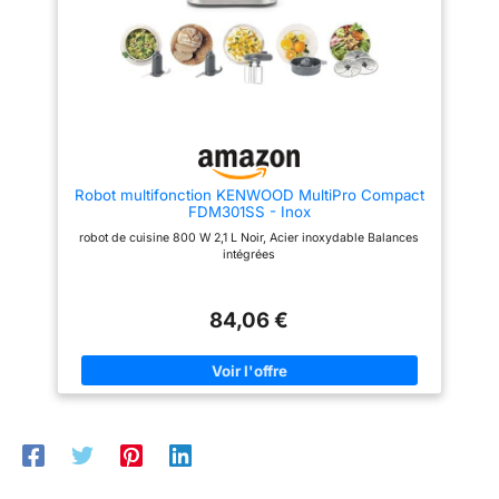
cuisine / Robot multifonctions
multifonctions pour réaliser plus
pour réaliser plus de 50 tâches
de 20 tâches différentes ; Avec
différentes / Avec accessoires
accessoires de série ; Couleur :
de série / Couleur : Noir/Inox
Blanc/Gris
brossé
Robot multifonction KENWOOD MultiPro Compact
FDM301SS - Inox
robot de cuisine 800 W 2,1 L Noir, Acier inoxydable Balances
intégrées
84,06 €