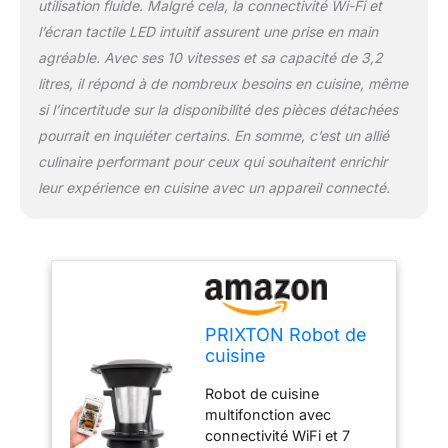
utilisation fluide. Malgré cela, la connectivité Wi-Fi et
l’écran tactile LED intuitif assurent une prise en main
agréable. Avec ses 10 vitesses et sa capacité de 3,2
litres, il répond à de nombreux besoins en cuisine, même
si l’incertitude sur la disponibilité des pièces détachées
pourrait en inquiéter certains. En somme, c’est un allié
culinaire performant pour ceux qui souhaitent enrichir
leur expérience en cuisine avec un appareil connecté.
PRIXTON Robot de
cuisine
multifonctions My
Robot de cuisine
Foodie Wi-Fi Écran
multifonction avec
tactile APP mobile
connectivité WiFi et 7
avec livre de