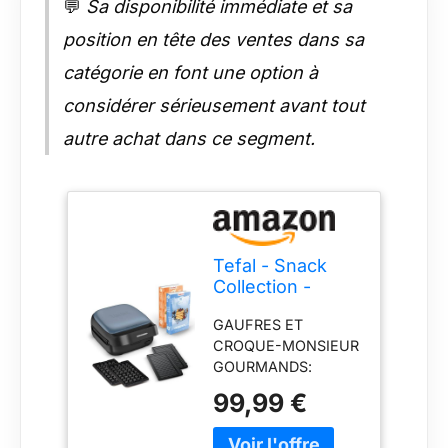
💬
Sa disponibilité immédiate et sa
protection de
position en tête des ventes dans sa
l’environnement et à
la réduction des
catégorie en font une option à
déchets
considérer sérieusement avant tout
autre achat dans ce segment.
Tefal - Snack
Collection -
Gaufrier 3 en 1-2
GAUFRES ET
jeux de plaques
CROQUE-MONSIEUR
GOURMANDS:
savourez de
99,99 €
délicieuses gaufres et
des croque-monsieur