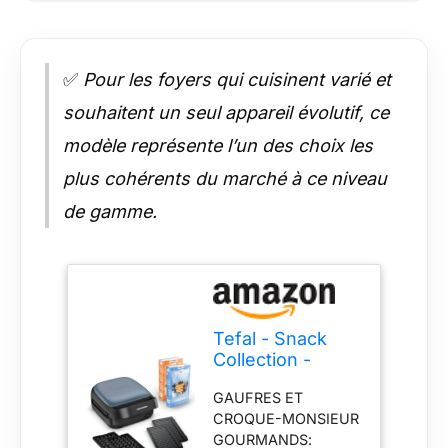
✅
Pour les foyers qui cuisinent varié et
souhaitent un seul appareil évolutif, ce
modèle représente l’un des choix les
plus cohérents du marché à ce niveau
de gamme.
Tefal - Snack
Collection -
Gaufrier 3 en 1-2
GAUFRES ET
jeux de plaques
CROQUE-MONSIEUR
GOURMANDS: