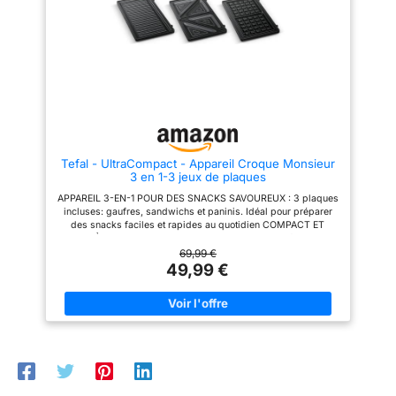
DES RÉSULTATS OPTIMAUX :
vous pouvez les néttoyer
déchets
Répartition uniforme de la
simplement. De plus, les
chaleur sur les plaques pour
plaques tous peuvent passer au
des garnitures parfaitement
lave-vaiselle. 【Haute qualité】
fondues et grillées. Les plaques
Adapté à une utilisation
à sceller conservent les
continue. Monté verticalement
ingrédients à l’intérieur
ou horizontalement pour un
CONCEPTION CONVIVIALE:Cet
rangement peu encombrant.
appareil toaster & gaufrier est
【Service】Nous sommes
doté d'un système de
confiants de la qualité de notre
rangement du câble intégré
produit. Si vous avez des
facile à utiliser, permettant de
questions lors de l'utilisation ou
Tefal - UltraCompact - Appareil Croque Monsieur
conserver un plan de travail
l'achat, envoyez-nous un
3 en 1-3 jeux de plaques
bien rangé. Le rangement
courriel, nous vous répondrons
vertical compact permet de
dès que possible.
APPAREIL 3-EN-1 POUR DES SNACKS SAVOUREUX : 3 plaques
gagner de la place dans la
incluses: gaufres, sandwichs et paninis. Idéal pour préparer
cuisine
des snacks faciles et rapides au quotidien COMPACT ET
FACILE À RANGER : Cet appareil compact se range facilement
pour ne pas encombrer votre cuisine PLAQUES
69,99 €
ANTIADHÉSIVES : Le revêtement antiadhésif des plaques
49,99 €
assure une cuisson facile NETTOYAGE FACILE : Plaques
amovibles compatibles lave-vaisselle, le nettoyage est un jeu
d'enfant RÉPARABILITÉ 15 ANS AU JUSTE PRIX : Engagement
de réparabilité 15 ans au juste prix grâce à notre réseau de
6200 réparateurs dans le monde, pour contribuer à la
protection de l’environnement et à la réduction des déchets
RAPIDE ET PUISSANT : 700 W pour des snacks prêts en un
temps record PLAQUES INTERCHANGEABLES : Plaques
interchangeables faciles à retirer pour plus de polyvalence et