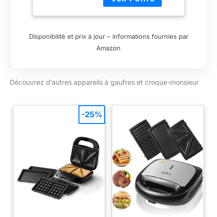
bien grillés grâce à un
seul appareil facile
d'utilisation et 2jeux
de plaques amovibles
Disponibilité et prix à jour – informations fournies par
inclus UN APPAREIL,
Amazon
UNE INFINITÉ DE
POSSIBILITÉS:
réalisez une
Découvrez d’autres appareils à gaufres et croque-monsieur
multitude de recettes
sucrées et salées en
collectionnant les
20jeux de plaques
-25%
disponibles (vendus
séparément)
CUISINEZ COMME
UN CHEF: le livre de
recettes inclus avec
chaque jeu de
plaques propose des
recettes gourmandes
créées par nos chefs
TROUVEZ