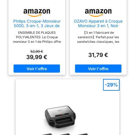
L'INSPIRATION ET
INSPIREZ LES
AUTRES: trouvez
Philips Croque-Monsieur
OZAVO Appareil à Croque
plus de recettes sur
5000, 3-en-1, 3 Jeux de
Monsieur 3 en 1, Noir
Plaques, 750W, Noir
l'application MyTefal,
ENSEMBLE DE PLAQUES
【3 en 1 fabricant de
où vous pouvez
POLYVALENTES: Le Croque
sandwich】Parfait pour les
monsieur 3 en 1 de Philips offre
sandwiches classiques, les
aussi partager vos
trois ensembles de plaques
gaufres, les steaks de
créations avec la
interchangeables pour les
barbecue, etc. 3 plaques de
52,99 €
31,79 €
communauté
paninis, les sandwichs et les
cuisson amovibles anti-
39,99 €
gaufres, vous permettant de
adhésives (sandwich, gaufre,
RÉPARABILITÉ 15ANS
savourer une large variété de
grill contact). 【Temoins
AU JUSTE PRIX:
plats LE CROUSTILLANT À LA
lumineux de fonctionnemnt】
PERFECTION : Avec une
Contrôle automatique de la
engagement de
puissance de 750W, cet
température avec éclairage de
réparabilité 15ans au
appareil à croque-monsieur
contrôle de la température, y
-29%
juste prix grâce à
assure un chauffage rapide,
compris interrupteur marche /
grillant tout à la perfection, pour
arrêt, dès que l'appareil est
notre réseau de
un résultat croustillant et doré
chaud, la lampe de contrôle
6200réparateurs
NETTOYAGE SANS DIFFICULTÉ
verte s'allume. La lampe rouge
: Les plaques de gril
indique que l' appareil est en
dans le monde, pour
antiadhésives sont amovibles,
marche. 【Nettoyage facile】
contribuer à la
facilitant le nettoyage. Fini le
Les plaques antiadhésives se
protection de
récurage, il vous suffira de
détachent via la simple
retirer les plaques pour les
pression d'un bouton pour un
l’environnement et à
nettoyer facilement UNE
nettoyage super simple. Grâce
la réduction des
CHALEUR HOMOGÈNE POUR
à ses plaques antiadhésives,