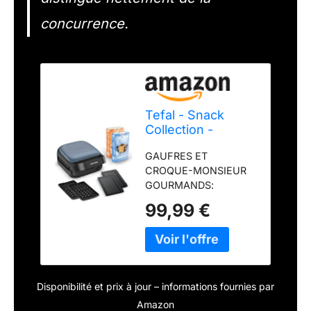
concurrence.
Tefal - Snack
Collection -
Gaufrier 3 en 1-2
GAUFRES ET
jeux de plaques
CROQUE-MONSIEUR
GOURMANDS:
savourez de
99,99 €
délicieuses gaufres et
des croque-monsieur
bien grillés grâce à un
seul appareil facile
d'utilisation et 2jeux de
Disponibilité et prix à jour – informations fournies par
plaques amovibles
inclus UN APPAREIL,
Amazon