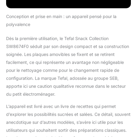
UNE INFINITÉ DE
POSSIBILITÉS: réalisez
une multitude de
Conception et prise en main : un appareil pensé pour la
recettes sucrées et
polyvalence
salées en
collectionnant les
Dès la première utilisation, le Tefal Snack Collection
20jeux de plaques
SW8674F0 séduit par son design compact et sa construction
disponibles (vendus
séparément) CUISINEZ
soignée. Les plaques amovibles se fixent et se retirent
COMME UN CHEF: le
facilement, ce qui représente un avantage non négligeable
livre de recettes inclus
pour le nettoyage comme pour le changement rapide de
avec chaque jeu de
configuration. La marque Tefal, adossée au groupe SEB,
plaques propose des
recettes gourmandes
apporte ici une caution qualitative reconnue dans le secteur
créées par nos chefs
du petit électroménager.
TROUVEZ
L'INSPIRATION ET
L’appareil est livré avec un livre de recettes qui permet
INSPIREZ LES AUTRES:
d’explorer les possibilités sucrées et salées. Ce détail, souvent
trouvez plus de
anecdotique sur d’autres modèles, s’avère ici utile pour les
recettes sur
utilisateurs qui souhaitent sortir des préparations classiques.
l'application MyTefal,