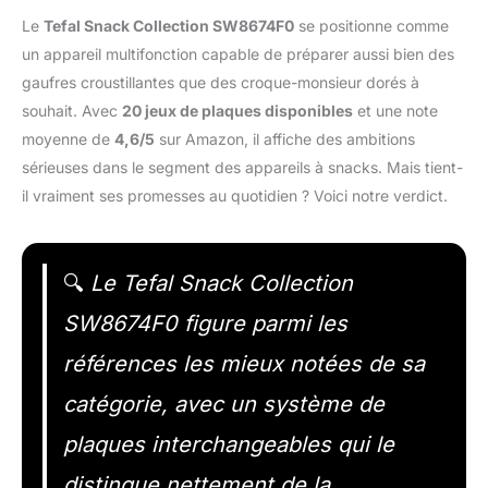
Le
Tefal Snack Collection SW8674F0
se positionne comme
un appareil multifonction capable de préparer aussi bien des
gaufres croustillantes que des croque-monsieur dorés à
souhait. Avec
20 jeux de plaques disponibles
et une note
moyenne de
4,6/5
sur Amazon, il affiche des ambitions
sérieuses dans le segment des appareils à snacks. Mais tient-
il vraiment ses promesses au quotidien ? Voici notre verdict.
🔍
Le Tefal Snack Collection
SW8674F0 figure parmi les
références les mieux notées de sa
catégorie, avec un système de
plaques interchangeables qui le
distingue nettement de la