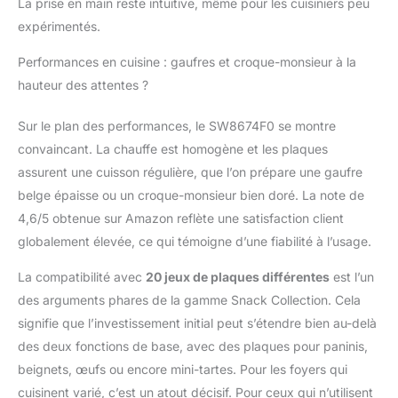
où vous pouvez aussi
La prise en main reste intuitive, même pour les cuisiniers peu
partager vos créations
expérimentés.
avec la communauté
RÉPARABILITÉ 15ANS
Performances en cuisine : gaufres et croque-monsieur à la
AU JUSTE PRIX:
hauteur des attentes ?
engagement de
réparabilité 15ans au
Sur le plan des performances, le SW8674F0 se montre
juste prix grâce à notre
convaincant. La chauffe est homogène et les plaques
réseau de
6200réparateurs dans
assurent une cuisson régulière, que l’on prépare une gaufre
le monde, pour
belge épaisse ou un croque-monsieur bien doré. La note de
contribuer à la
4,6/5 obtenue sur Amazon reflète une satisfaction client
protection de
globalement élevée, ce qui témoigne d’une fiabilité à l’usage.
l’environnement et à la
réduction des déchets
La compatibilité avec
20 jeux de plaques différentes
est l’un
des arguments phares de la gamme Snack Collection. Cela
signifie que l’investissement initial peut s’étendre bien au-delà
des deux fonctions de base, avec des plaques pour paninis,
beignets, œufs ou encore mini-tartes. Pour les foyers qui
cuisinent varié, c’est un atout décisif. Pour ceux qui n’utilisent