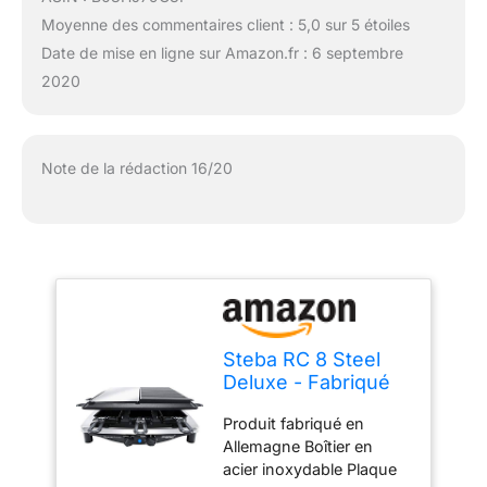
Moyenne des commentaires client : 5,0 sur 5 étoiles
Date de mise en ligne sur Amazon.fr : 6 septembre
2020
Note de la rédaction 16/20
Steba RC 8 Steel
Deluxe - Fabriqué
en Allemagne -
Produit fabriqué en
Plaque de cuisson
Allemagne Boîtier en
réversible en acier
acier inoxydable Plaque
inoxydable (29,5 x