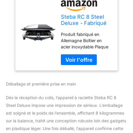
Steba RC 8 Steel
Deluxe - Fabriqué
en Allemagne -
Produit fabriqué en
Plaque de cuisson
Allemagne Boîtier en
réversible en acier
acier inoxydable Plaque
inoxydable (29,5 x
de cuisson antiadhésive
14 cm) - Plaque de
en fonte sous pression
cuisson en fonte
(29 x 14,5 cm) Plaque de
antiadhésive (29 x
cuisson réversible en
14,5 cm) - 8
acier inoxydable (29 x
poêlons émaillés -
Déballage et première prise en main
14,5 cm) 8 poêlons
émaillés Résistant aux
rayures et aux coupures
Dès la réception du colis, l’appareil à raclette Steba RC 8
- Passe au lave-vaisselle
Steel Deluxe impose une impression de sérieux. L’emballage
Surface de cuisson totale
est soigné et le poids de l’ensemble, affichant 8 kilogrammes
: 29 x 29 cm
sur la balance, trahit une conception robuste loin des gadgets
Récupérateur de graisse
pour le liquide de
en plastique léger. Une fois déballé, l’appareil confirme cette