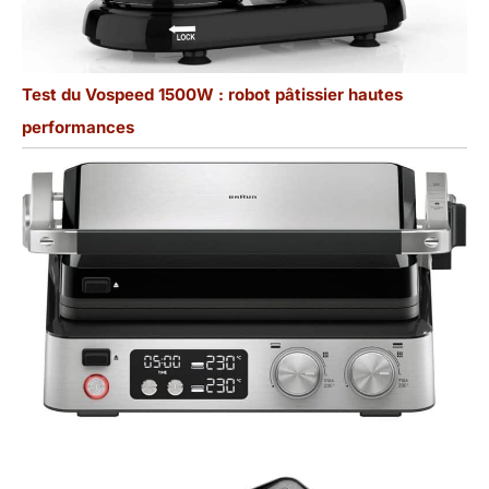
Test du Vospeed 1500W : robot pâtissier hautes
performances