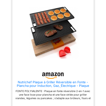
pour barbecue, plancha,
crêpes) et d'une face nervurée
grillades, cuisine maison,
pour griller (steaks, légumes)
terrasse, jardin, camping et
avec un marquage
soirées BBQ. CUISSON
professionnel. Une plaque,
HOMOGÈNE ET RÉSISTANCE
deux fonctions pour varier vos
ÉLEVÉE : Fabrication robuste
plaisirs culinaires. Fonte
avec surface noire effet fonte
Premium Haute Performance:
pour une excellente répartition
Fabriquée en fonte de haute
de la chaleur. Convient pour
qualité avec une épaisseur
saisir, griller et maintenir les
exceptionnelle de 13 mm. Elle
aliments au chaud.
assure une inertie thermique
UTILISATION POLYVALENTE :
parfaite et une chauffe ultra-
Compatible avec barbecue,
homogène pour saisir vos
four, gaz et différentes surfaces
aliments tout en préservant
de cuisson adaptées. Parfaite
leurs saveurs. Format Convivial
comme plaque grill, plancha
L: Avec ses dimensions de 45,5
barbecue, plaque de cuisson
x 35 cm, cette plaque plancha
viande, poisson, légumes et
offre une surface généreuse
accessoires BBQ. FACILE À
pour régaler votre famille et vos
UTILISER ET À NETTOYER :
amis lors de vos garden-parties
Surface pratique avec rigoles
ou repas festifs. Entretien &
de cuisson pour une meilleure
Anti-adhérence: Pour préserver
évacuation des jus et graisses.
ses propriétés antiadhésives,
Nutrichef Plaque à Griller Réversible en Fonte -
Idéale pour une cuisson simple
appliquez une fine couche
Plancha pour Induction, Gaz, Électrique - Plaque
et savoureuse au quotidien.
d'huile après chaque lavage et
Lisse et Gril Antiadhésive | Poêle Gril pour
Plaque Grill Réversible 40 x 30
chauffez légèrement
FONTE POLYVALENTE : Plaque en fonte réversible 2-en-1 avec
Barbecue, Teppanyaki, Cuisson Intérieure &
cm – Pour des grillades
(culottage). Important : Ne pas
une face lisse pour plancha et une face striée pour griller
Extérieure
parfaites au quotidien Cette
laver au lave-vaisselle afin de
viandes, légumes ou pancakes ; s’adapte aux brûleurs, fours et
plaque de cuisson grill
protéger la patine naturelle de
plaques à induction FONTE ROBUSTE ET DURABLE :
réversible 2 en 1 est idéale pour
la fonte.
Répartition homogène de la chaleur pour une cuisson uniforme