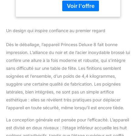
Princess Deluxe 8 pour 8
personnes. Avec sa
pierre à cuire et sa
plaque grill réversible
Un design qui inspire confiance au premier regard
amovibles mesurant 21 x
21 cm chacune, vous
pouvez aussi préparer de
Dès le déballage, l’appareil Princess Deluxe 8 fait bonne
délicieuses grillades
impression. L’alliance du noir et de l’acier inoxydable brossé lui
(petites pièces de viande,
confère une allure à la fois moderne et robuste, qui s’intègre
crustacés, poisson et
sans difficulté sur une table de fête. Les finitions semblent
légumes) tout au long de
l'année. Ajustez la
soignées et l’ensemble, d’un poids de 4,4 kilogrammes,
température de cuisson
suggère une certaine qualité de fabrication. Les poignées
(220 °C maximum) de
latérales, bien intégrées, ne sont pas un simple artifice
vos aliments selon vos
esthétique : elles se révèlent très pratiques pour déplacer
préférences ou vos
besoins à l'aide de la
l’appareil en toute sécurité, même lorsqu’il est encore tiède.
molette. Grâce à sa
La conception générale est pensée pour l’efficacité. L’appareil
puissance de 1 400 W,
l'appareil atteindra la
est divisé en deux niveaux : l’étage inférieur accueille les huit
température choisie
poêlons antiadhésifs, tandis que l’étage supérieur est coiffé