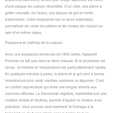
rapidement pour vous
d’une plaque de cuisson réversible. D’un côté, une pierre à
permettre de préparer
griller naturelle, de l’autre, une plaque de gril en fonte
vos aliments en
quelques minutes. Les
d’aluminium. Cette modularité est un atout indéniable,
plaques de cuisson sont
permettant de varier les plaisirs et les modes de cuisson au
dotées d'un revêtement
sein d’un même repas.
antiadhésif. Vous n'avez
donc pas besoin
Puissance et maîtrise de la cuisson
d'ajouter de matières
grasses si vous ne le
Avec une puissance annoncée de 1400 watts, l’appareil
souhaitez pas. C'est plus
Princess ne fait pas dans la demi-mesure. Et la promesse est
sain et plus facile à
nettoyer. 8 spatules en
tenue : la montée en température est particulièrement rapide.
bois sont incluses pour
En quelques minutes à peine, la pierre et le gril sont à bonne
vous éviter de rayer le
température pour saisir viandes, poissons ou légumes. C’est
revêtement antiadhésif
un confort appréciable qui évite une longue attente aux
des plaques ou des
poêlons. La plaque de
convives affamés. Le thermostat réglable, matérialisé par une
cuisson est réversible
molette simple et intuitive, permet d’ajuster la chaleur avec
pour vous permettre de
précision. Vous pouvez ainsi maintenir le fromage à la
faire cuire au grill ou