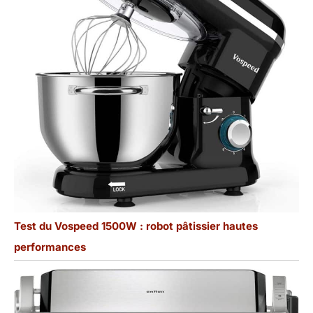
Test du Vospeed 1500W : robot pâtissier hautes
performances