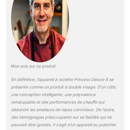
crustacés, poisson et
légumes) tout au long de
l'année. Ajustez la
température de cuisson
(220 °C maximum) de
vos aliments selon vos
préférences ou vos
besoins à l'aide de la
molette. Grâce à sa
puissance de 1 400 W,
l'appareil atteindra la
Mon avis sur ce produit
température choisie
rapidement pour vous
En définitive, l’appareil à raclette Princess Deluxe 8 se
permettre de préparer
présente comme un produit à double visage. D’un côté,
vos aliments en
une conception intelligente, une polyvalence
quelques minutes. Les
remarquable et des performances de chauffe qui
plaques de cuisson sont
dotées d'un revêtement
séduiront les amateurs de repas conviviaux. De l’autre,
antiadhésif. Vous n'avez
des témoignages préoccupants sur sa fiabilité qui ne
donc pas besoin
peuvent être ignorés. Il s’agit d’un appareil au potentiel
d'ajouter de matières