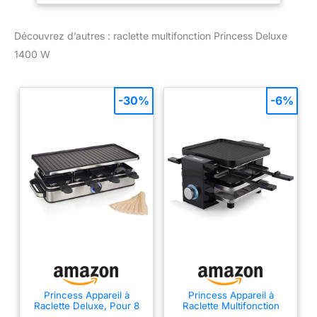
pierre à cuire et sa
plaque grill réversible
Découvrez d’autres : raclette multifonction Princess Deluxe
amovibles mesurant 21 x
21 cm chacune, vous
1400 W
pouvez aussi préparer de
délicieuses grillades
(petites pièces de viande,
-30%
-6%
crustacés, poisson et
légumes) tout au long de
l'année. Ajustez la
température de cuisson
(220 °C maximum) de
vos aliments selon vos
préférences ou vos
besoins à l'aide de la
molette. Grâce à sa
puissance de 1 400 W,
l'appareil atteindra la
température choisie
rapidement pour vous
Princess Appareil à
Princess Appareil à
permettre de préparer
Raclette Deluxe, Pour 8
Raclette Multifonction
Personnes, Plaque
Piano 4, Pour 4