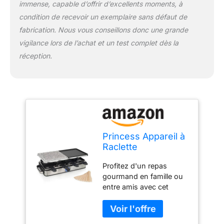
immense, capable d’offrir d’excellents moments, à
grasses si vous ne le
souhaitez pas. C'est plus
condition de recevoir un exemplaire sans défaut de
sain et plus facile à
fabrication. Nous vous conseillons donc une grande
nettoyer. 8 spatules en
vigilance lors de l’achat et un test complet dès la
bois sont incluses pour
réception.
vous éviter de rayer le
revêtement antiadhésif
des plaques ou des
poêlons. La plaque de
cuisson est réversible
pour vous permettre de
faire cuire au grill ou
façon Teppanyaki.
Princess Appareil à
Raclette
Multifonction
Profitez d'un repas
Deluxe 8 - Pierre à
gourmand en famille ou
Cuire et Grill - 8
entre amis avec cet
Personnes -1400 W
appareil à raclette
Princess Deluxe 8 pour 8
personnes. Avec sa