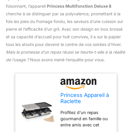
foisonnant, l’appareil
Princess Multifonction Deluxe 8
cherche à se distinguer par sa polyvalence, promettant à la
fois les joies du fromage fondu, les saveurs d’une cuisson sur
pierre et l’efficacité d’un gril. Avec son design en inox brossé
et sa capacité d’accueil pour huit convives, il a sur le papier
tous les atouts pour devenir le centre de vos soirées d’hiver.
Mais la promesse d’un repas réussi se heurte-t-elle à la réalité
de l’usage ?
Nous avons mené l’enquête pour vous.
Princess Appareil à
Raclette
Multifonction
Profitez d'un repas
Deluxe 8 - Pierre à
gourmand en famille ou
Cuire et Grill - 8
entre amis avec cet
Personnes -1400 W
appareil à raclette