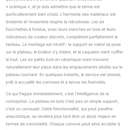
gêne sur la table. kela,
« scénique », et je dois admettre que le terme est
une entreprise de taille
particulièrement bien choisi. L’harmonie des matériaux est
moyenne avec 120 ans
de tradition, chez elle
évidente et l’ensemble respire la robustesse. Les six
dans le Jura souabe. Un
fourchettes à fondue, avec leurs manches en bois et leurs
grand choix de produits
indicateurs de couleur discrets, complètent parfaitement le
de qualité pour la cuisine
tableau. Le montage est intuitif : le support en métal se pose
et la salle de bains, pour
se sentir bien chez soi.
sur le plateau, le brûleur s’y insère, et le caquelon vient coiffer
Contenu de la livraison :
le tout. Les six petits bols en céramique noire trouvent
1x set à fondue NATURA
naturellement leur place dans les emplacements dédiés sur le
(art. n° 61201) avec 1
plateau tournant. En quelques instants, le service est dressé,
caquelon à fondue 2 L, 1
prêt à accueillir les convives et à lancer les festivités.
protection anti-
éclaboussures avec
Ce qui frappe immédiatement, c’est l’intelligence de la
porte-fourchette, 1
réchaud, 1 plateau
conception. Le plateau en bois n’est pas un simple support,
tournant en bois de hêtre
c’est un carrousel. Cette fonctionnalité, qui peut paraître
Ø 39 cm, 6 bols en
anecdotique, se révélera plus tard être un atout majeur en
céramique, 6 fourchettes
termes de convivialité. Chaque convive peut ainsi accéder à
à fondue avec