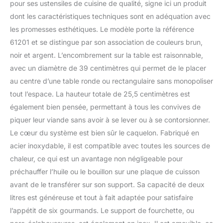
pour ses ustensiles de cuisine de qualité, signe ici un produit
toutes les plaques de
dont les caractéristiques techniques sont en adéquation avec
cuisson, y compris
les promesses esthétiques. Le modèle porte la référence
induction, pour le pré-
chauffage de l'huile ou
61201 et se distingue par son association de couleurs brun,
du bouillon. Contient
noir et argent. L’encombrement sur la table est raisonnable,
jusqu'à 1,2 litres. Lave-
avec un diamètre de 39 centimètres qui permet de le placer
vaisselle autorisé.
au centre d’une table ronde ou rectangulaire sans monopoliser
Sécurité et qualité :
réchaud stable,
tout l’espace. La hauteur totale de 25,5 centimètres est
couvercle porte
également bien pensée, permettant à tous les convives de
fourchettes anti-
piquer leur viande sans avoir à se lever ou à se contorsionner.
éclaboussures, anses en
Le cœur du système est bien sûr le caquelon. Fabriqué en
bois pour une bonne
prise en main. La
acier inoxydable, il est compatible avec toutes les sources de
combinaison de
chaleur, ce qui est un avantage non négligeable pour
matériaux haut de
préchauffer l’huile ou le bouillon sur une plaque de cuisson
gamme tels l’acier et le
avant de le transférer sur son support. Sa capacité de deux
bois de hêtre confère à
votre table une ambiance
litres est généreuse et tout à fait adaptée pour satisfaire
de chalet ! Contenu de la
l’appétit de six gourmands. Le support de fourchette, ou
livraison : 1 service à