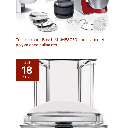
1,2l, 1 couvercle en inox
anti-éclaboussure, 1
réchaud en métal
chromé, 1 brûleur à pâte,
1 plateau en bois
tournant, 6 ramequins en
céramique, 6 fourchettes
Test du robot Bosch MUM58720 : puissance et
polyvalence culinaires
à fondue (manches
marqués), 6 cuillères à
sauce. Pâte à brûler non
incluse. Hauteur 25,5 cm
Juil
18
- diamètre plateau 39
cm. <b> Matière </b>:
2025
Autre <b> Couleur </b>:
acier inoxydable