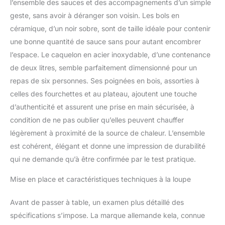
marquage, 6 cuillères, 1
l’ensemble des sauces et des accompagnements d’un simple
brûleur à pâte de sécurité
geste, sans avoir à déranger son voisin. Les bols en
Pour une soirée
céramique, d’un noir sobre, sont de taille idéale pour contenir
conviviale entre amis ou
une bonne quantité de sauce sans pour autant encombrer
en famille ; carrousel à
fondue à viande ou à
l’espace. Le caquelon en acier inoxydable, d’une contenance
poisson, 6 personnes.
de deux litres, semble parfaitement dimensionné pour un
Régalez-vous autour
repas de six personnes. Ses poignées en bois, assorties à
d'une fondue
celles des fourchettes et au plateau, ajoutent une touche
bourguignonne, chinoise
d’authenticité et assurent une prise en main sécurisée, à
ou marinière ! Utilisation
facile : fonctionne avec
condition de ne pas oublier qu’elles peuvent chauffer
un brûleur avec variateur
légèrement à proximité de la source de chaleur. L’ensemble
de flamme à pâte de
est cohérent, élégant et donne une impression de durabilité
sécurité inodore. Plateau
qui ne demande qu’à être confirmée par le test pratique.
tournant avec 6
ramequins en céramique
Mise en place et caractéristiques techniques à la loupe
contenant les sauces et
les accompagnements.
Préparation et entretien
Avant de passer à table, un examen plus détaillé des
rapides : caquelon en
spécifications s’impose. La marque allemande kela, connue
acier émaillé adapté à