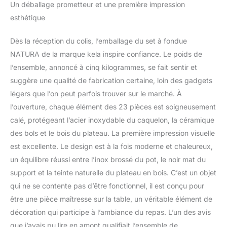
Un déballage prometteur et une première impression
bois avec un creux pour
esthétique
les bols facilite la
présentation des dips,
tandis que le plateau
Dès la réception du colis, l’emballage du set à fondue
tournant sur roulement à
NATURA de la marque kela inspire confiance. Le poids de
billes offre une stabilité et
l’ensemble, annoncé à cinq kilogrammes, se fait sentir et
la protection amovible
suggère une qualité de fabrication certaine, loin des gadgets
contre les éclaboussures
légers que l’on peut parfois trouver sur le marché. À
une protection contre les
brûlures. Pour une
l’ouverture, chaque élément des 23 pièces est soigneusement
préparation facile,
calé, protégeant l’acier inoxydable du caquelon, la céramique
l'huile/le bouillon est
des bols et le bois du plateau. La première impression visuelle
chauffé(e) dans le
est excellente. Le design est à la fois moderne et chaleureux,
caquelon à fondue sur la
cuisinière (convient à
un équilibre réussi entre l’inox brossé du pot, le noir mat du
tous les types de
support et la teinte naturelle du plateau en bois. C’est un objet
cuisinières, y compris à
qui ne se contente pas d’être fonctionnel, il est conçu pour
induction), puis
être une pièce maîtresse sur la table, un véritable élément de
maintenu(e) au chaud à
l'aide d'un brûleur, de
décoration qui participe à l’ambiance du repas. L’un des avis
sorte qu'aucun câble ne
que j’avais pu lire en amont qualifiait l’ensemble de