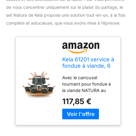
de vous concentrer uniquement sur le plaisir du partage, le
set Natura de Kela propose une solution tout-en-un, à la fois
complète et astucieuse, que nous avons mise à l’épreuve.
Kela 61201 service à
fondue à viande, 6
personnes, 23
Avec le carrousel
pièces, acier
tournant pour fondue à
émaillé et bois,
la viande NATURA au
'Natura'
design naturel et au
117,85 €
mélange de céramique et
de bois, la cuisine se fait
agréablement à table et
promet saveur, confort et
convivialité. Le support
pivotant du plateau en