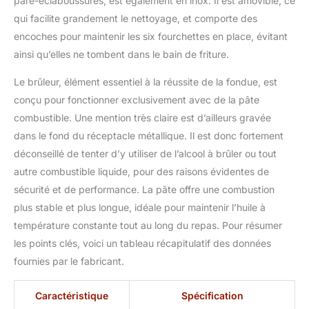
pare-éclaboussures, est également en inox. Il est amovible, ce
fondue Kela Natura réf.
qui facilite grandement le nettoyage, et comporte des
61201, comprenant 1
caquelon en acier émaillé
encoches pour maintenir les six fourchettes en place, évitant
1,2l, 1 couvercle en inox
ainsi qu’elles ne tombent dans le bain de friture.
anti-éclaboussure, 1
réchaud en métal
Le brûleur, élément essentiel à la réussite de la fondue, est
chromé, 1 brûleur à pâte,
conçu pour fonctionner exclusivement avec de la pâte
1 plateau en bois
combustible. Une mention très claire est d’ailleurs gravée
tournant, 6 ramequins en
dans le fond du réceptacle métallique. Il est donc fortement
céramique, 6 fourchettes
à fondue (manches
déconseillé de tenter d’y utiliser de l’alcool à brûler ou tout
marqués), 6 cuillères à
autre combustible liquide, pour des raisons évidentes de
sauce. Pâte à brûler non
sécurité et de performance. La pâte offre une combustion
incluse. Hauteur 25,5 cm
plus stable et plus longue, idéale pour maintenir l’huile à
- diamètre plateau 39
cm. <b> Matière </b>:
température constante tout au long du repas. Pour résumer
Autre <b> Couleur </b>:
les points clés, voici un tableau récapitulatif des données
acier inoxydable
fournies par le fabricant.
Caractéristique
Spécification