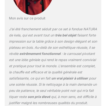
chauffé(e) dans le
caquelon à fondue sur la
cuisinière (convient à
Mon avis sur ce produit
tous les types de
cuisinières, y compris à
J’ai été franchement séduit par ce set à fondue NATURA
induction), puis
maintenu(e) au chaud à
de kela, qui est avant tout un
très bel objet
faisant forte
l'aide d'un brûleur, de
impression sur la table grâce à son design élégant et son
sorte qu'aucun câble ne
plateau en bois. Au-delà de son esthétique réussie, il se
gêne sur la table. kela,
révèle
extrêmement fonctionnel
: le carrousel pivotant
une entreprise de taille
moyenne avec 120 ans
est une idée géniale qui rend le repas vraiment convivial
de tradition, chez elle
et pratique pour tout le monde. L’ensemble est complet,
dans le Jura souabe. Un
la chauffe est efficace et la qualité générale est
grand choix de produits
satisfaisante, ce qui en fait
un vrai plaisir à utiliser
pour
de qualité pour la cuisine
et la salle de bains, pour
une soirée réussie. Si le nettoyage à la main demande un
se sentir bien chez soi.
peu de patience, le seul véritable point noir qui m’a fait
Contenu de la livraison :
tiquer reste
son prix élevé
qui, à mon sens, est difficile à
1x set à fondue NATURA
justifier malgré les nombreuses qualités du produit.
(art. n° 61201) avec 1