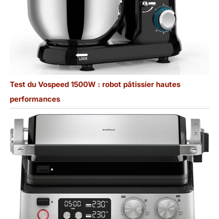
Test du Vospeed 1500W : robot pâtissier hautes
performances