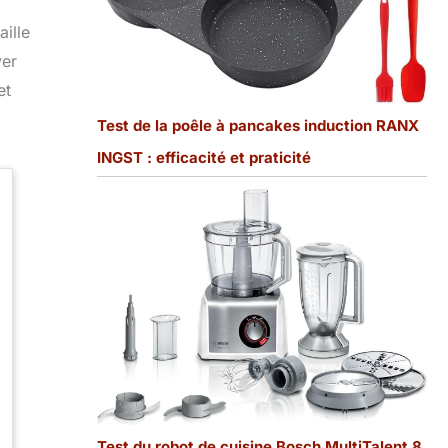
aille
ver
et
Test de la poêle à pancakes induction RANX
INGST : efficacité et praticité
Test du robot de cuisine Bosch MultiTalent 8