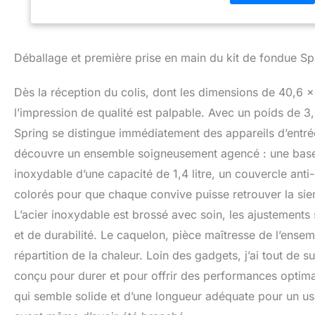
casserole et prot
support des fourc
de pâte combusti
facile – le réchau
Déballage et première prise en main du kit de fondue Sp
Idée cadeau : la 
et le Nouvel An ! 
Dès la réception du colis, dont les dimensions de 40,6 x
famille avec l'app
l’impression de qualité est palpable. Avec un poids de 3
Spring se distingue immédiatement des appareils d’entré
découvre un ensemble soigneusement agencé : une base c
inoxydable d’une capacité de 1,4 litre, un couvercle ant
colorés pour que chaque convive puisse retrouver la sien
L’acier inoxydable est brossé avec soin, les ajustements
et de durabilité. Le caquelon, pièce maîtresse de l’ense
répartition de la chaleur. Loin des gadgets, j’ai tout de s
conçu pour durer et pour offrir des performances optimal
qui semble solide et d’une longueur adéquate pour un usa