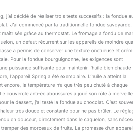
 j’ai décidé de réaliser trois tests successifs : la fondue a
lat. J’ai commencé par la traditionnelle fondue savoyarde.
t maîtrisée grâce au thermostat. Le fromage a fondu de ma
elon, un défaut récurrent sur les appareils de moindre qual
 basse a permis de conserver une texture onctueuse et cré
totale. Pour la fondue bourguignonne, les exigences sont
 une puissance suffisante pour maintenir l’huile bien chaude
, l’appareil Spring a été exemplaire. L’huile a atteint la
nt encore, la température n’a que très peu chuté à chaque
 Le couvercle anti-éclaboussures a joué son rôle à merveille
 pour le dessert, j’ai testé la fondue au chocolat. C’est souve
haleur très douce et constante pour ne pas brûler. Le régla
fondu en douceur, directement dans le caquelon, sans nécess
ur y tremper des morceaux de fruits. La promesse d’un apparei