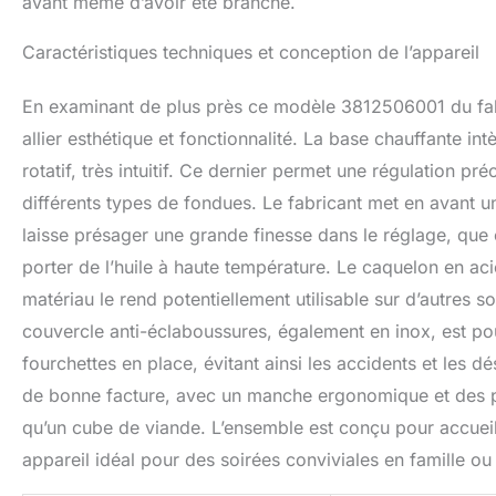
avant même d’avoir été branché.
Caractéristiques techniques et conception de l’appareil
En examinant de plus près ce modèle 3812506001 du fabr
allier esthétique et fonctionnalité. La base chauffante 
rotatif, très intuitif. Ce dernier permet une régulation pr
différents types de fondues. Le fabricant met en avant un
laisse présager une grande finesse dans le réglage, que
porter de l’huile à haute température. Le caquelon en ac
matériau le rend potentiellement utilisable sur d’autres s
couvercle anti-éclaboussures, également en inox, est p
fourchettes en place, évitant ainsi les accidents et les 
de bonne facture, avec un manche ergonomique et des pi
qu’un cube de viande. L’ensemble est conçu pour accueill
appareil idéal pour des soirées conviviales en famille ou