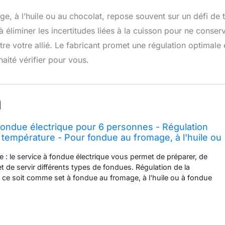
ge, à l’huile ou au chocolat, repose souvent sur un défi de t
à éliminer les incertitudes liées à la cuisson pour ne conser
être votre allié. Le fabricant promet une régulation optimale 
ité vérifier pour vous.
 fondue électrique pour 6 personnes - Régulation
a température - Pour fondue au fromage, à l'huile ou
Stable - Avec 6 fourchettes à fondue - 1,4 l
 : le service à fondue électrique vous permet de préparer, de
t de servir différents types de fondues. Régulation de la
 ce soit comme set à fondue au fromage, à l'huile ou à fondue
ce aux températures préréglées adaptées et à la régulation
mpérature supplémentaire, rien ne s'oppose à la délicieuse
e à fondue en acier inoxydable : casserole à fondue Spring en
 de qualité supérieure avec marquage minimum/maximum dans la