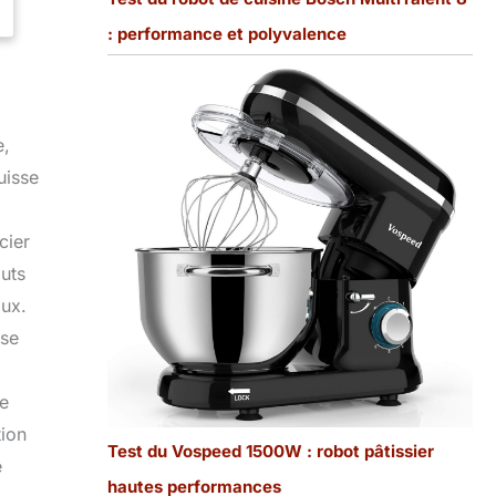
: performance et polyvalence
e,
uisse
cier
outs
aux.
sse
ne
tion
Test du Vospeed 1500W : robot pâtissier
e
hautes performances