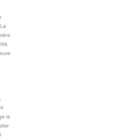
u
 La
nière
ité.
meuse
,
nt
ge le
iter
l