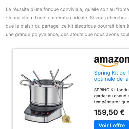
La réussite d’une fondue conviviale, qu’elle soit au froma
: le maintien d’une température idéale. Si vous cherchez 
que le plaisir du partage, ce kit électrique pourrait bien 
une grande polyvalence, des atouts que nous avons souha
Spring Kit de
optimale de l
au chocolat - 
SPRING Kit fondue
garder au chaud e
température : que
au chocolat – grâ
159,50 €
manuelle de la te
fondue ! Casserol
acier inoxydable