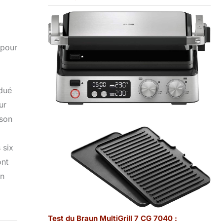
 pour
adué
ur
 son
 six
ont
in
Test du Braun MultiGrill 7 CG 7040 :