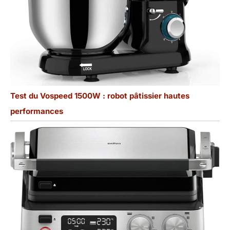
Test du Vospeed 1500W : robot pâtissier hautes
performances