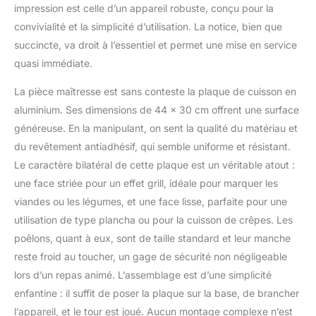
accompagnés de leurs
impression est celle d’un appareil robuste, conçu pour la
racloirs en bois. Chacun
convivialité et la simplicité d’utilisation. La notice, bien que
peut faire fondre son
succincte, va droit à l’essentiel et permet une mise en service
fromage à raclette,
composer des omelettes
quasi immédiate.
ou faire fondre du
chocolat. Poignées
La pièce maîtresse est sans conteste la plaque de cuisson en
isolantes pour une
aluminium. Ses dimensions de 44 x 30 cm offrent une surface
sécurité totale.
généreuse. En la manipulant, on sent la qualité du matériau et
【Performance Expert -
du revêtement antiadhésif, qui semble uniforme et résistant.
1300W】 Notre appareil à
Le caractère bilatéral de cette plaque est un véritable atout :
raclette atteint 260°C
rapidement et maintient
une face striée pour un effet grill, idéale pour marquer les
la température idéale
viandes ou les légumes, et une face lisse, parfaite pour une
pour révéler les saveurs
utilisation de type plancha ou pour la cuisson de crêpes. Les
des charcuteries,
poêlons, quant à eux, sont de taille standard et leur manche
fromages et légumes
grillés. Puissance et
reste froid au toucher, un gage de sécurité non négligeable
stabilité pour des repas
lors d’un repas animé. L’assemblage est d’une simplicité
réussis. 【Entretien
enfantine : il suffit de poser la plaque sur la base, de brancher
Facile】 Tous les
l’appareil, et le tour est joué. Aucun montage complexe n’est
éléments antiadhésifs se