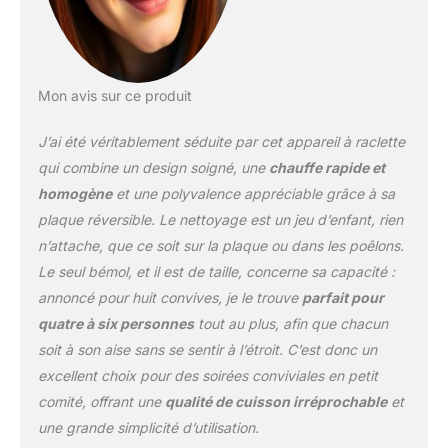
toutes les envies !
【Accessoires
Complets】 8 poêlons
antiadhésifs
Mon avis sur ce produit
accompagnés de leurs
racloirs en bois. Chacun
J’ai été véritablement séduite par cet appareil à raclette
peut faire fondre son
fromage à raclette,
qui combine un design soigné, une
chauffe rapide et
composer des omelettes
homogène
et une polyvalence appréciable grâce à sa
ou faire fondre du
plaque réversible. Le nettoyage est un jeu d’enfant, rien
chocolat. Poignées
n’attache, que ce soit sur la plaque ou dans les poêlons.
isolantes pour une
sécurité totale.
Le seul bémol, et il est de taille, concerne sa capacité :
【Performance Expert -
annoncé pour huit convives, je le trouve
parfait pour
1300W】 Notre appareil à
quatre à six personnes
tout au plus, afin que chacun
raclette atteint 260°C
soit à son aise sans se sentir à l’étroit. C’est donc un
rapidement et maintient
la température idéale
excellent choix pour des soirées conviviales en petit
pour révéler les saveurs
comité, offrant une
qualité de cuisson irréprochable
et
des charcuteries,
une grande simplicité d’utilisation.
fromages et légumes