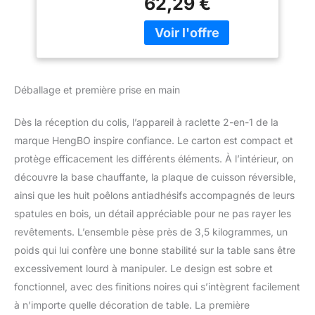
62,29 €
un grand plateau
réversible amovible et 8
poêlons individuels.
Parfait pour préparer une
raclette traditionnelle ou
griller viandes, légumes
Déballage et première prise en main
et même crêpes.
【Polyvalence Culinaire】
Dès la réception du colis, l’appareil à raclette 2-en-1 de la
Le côté strié crée de
magnifiques marques de
marque HengBO inspire confiance. Le carton est compact et
grill sur saucisses,
protège efficacement les différents éléments. À l’intérieur, on
magret de canard ou
découvre la base chauffante, la plaque de cuisson réversible,
poivrons. Le côté lisse
ainsi que les huit poêlons antiadhésifs accompagnés de leurs
idéal pour les crêpes,
spatules en bois, un détail appréciable pour ne pas rayer les
lardons ou œufs au plat.
Cet appareil raclette 8
revêtements. L’ensemble pèse près de 3,5 kilogrammes, un
personnes satisfait
poids qui lui confère une bonne stabilité sur la table sans être
toutes les envies !
excessivement lourd à manipuler. Le design est sobre et
【Accessoires
fonctionnel, avec des finitions noires qui s’intègrent facilement
Complets】 8 poêlons
antiadhésifs
à n’importe quelle décoration de table. La première