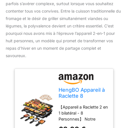
parfois s’avérer complexe, surtout lorsque vous souhaitez
contenter tous vos convives. Entre la cuisson traditionnelle du
fromage et le désir de griller simultanément viandes ou
légumes, la polyvalence devient un critère essentiel. C’est
pourquoi nous avons mis à l’épreuve l’appareil 2-en-1 pour
huit personnes, un modèle qui promet de transformer vos
repas d’hiver en un moment de partage complet et
savoureux.
HengBO Appareil à
Raclette 8
Personnes, Grill de
【Appareil a Raclette 2 en
Table 2 en 1, 1300
1 bilatéral - 8
W
Personnes】 Notre
appareil raclette combine