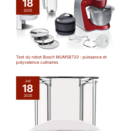
18
g/20,5 x 13,3 x 6,3 cm ; 0,77
lb/8,1 x 5,24 x 2,48 po.
2025
Test du robot Bosch MUM58720 : puissance et
polyvalence culinaires
Juil
18
2025