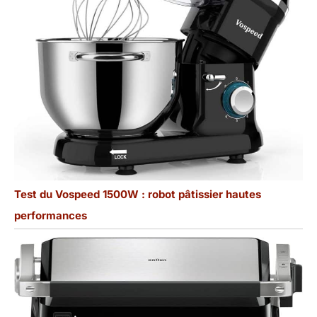
Test du Vospeed 1500W : robot pâtissier hautes
performances