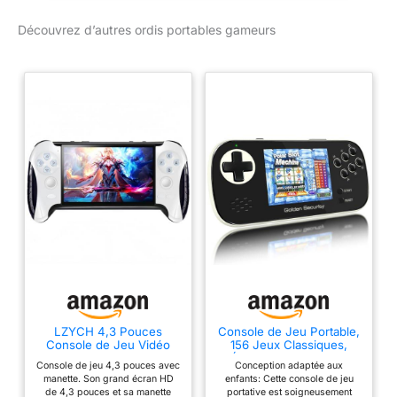
réglable Plaques
Découvrez d’autres ordis portables gameurs
amovibles avec
revêtement anti adhésif
compatibles Lave
vaisselle Plateau
récupérateur pour un
confort à l'utilisation
LZYCH 4,3 Pouces
Console de Jeu Portable,
Console de Jeu Vidéo
156 Jeux Classiques,
Portable Conception de
Écran de 3,5 Pouces
Console de jeu 4,3 pouces avec
Conception adaptée aux
Poignée Créative
(Blanc)
manette. Son grand écran HD
enfants: Cette console de jeu
Émulateurs Multiples
de 4,3 pouces et sa manette
portative est soigneusement