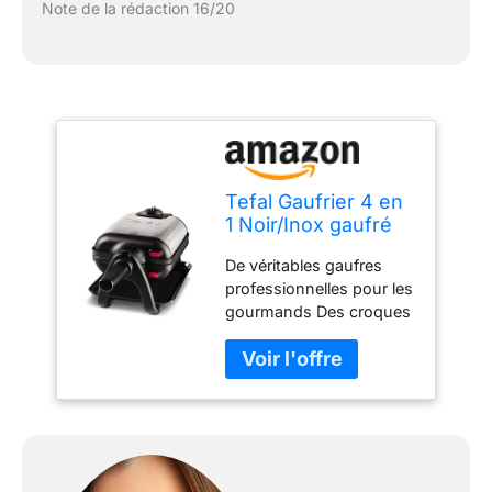
Note de la rédaction 16/20
Tefal Gaufrier 4 en
1 Noir/Inox gaufré
De véritables gaufres
professionnelles pour les
gourmands Des croques
monsieur, des Panini
mais également des
grillades Puissance
1200W et thermostat
réglable Plaques
amovibles avec
revêtement anti adhésif