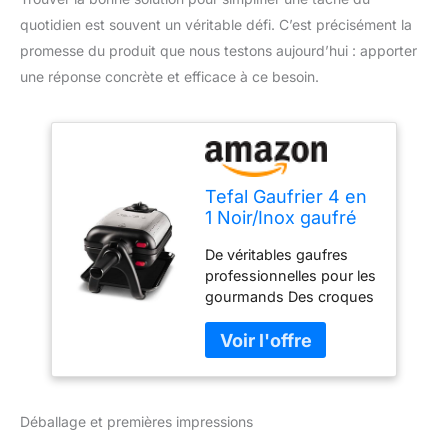
quotidien est souvent un véritable défi. C’est précisément la
promesse du produit que nous testons aujourd’hui : apporter
une réponse concrète et efficace à ce besoin.
Tefal Gaufrier 4 en
1 Noir/Inox gaufré
De véritables gaufres
professionnelles pour les
gourmands Des croques
monsieur, des Panini
mais également des
grillades Puissance
1200W et thermostat
réglable Plaques
Déballage et premières impressions
amovibles avec
revêtement anti adhésif