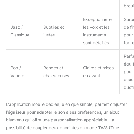
broui
Exceptionnelle,
Surp
Jazz /
Subtiles et
les voix et les
de fi
Classique
justes
instruments
pour
sont détaillés
form
Parf
équil
Pop /
Rondes et
Claires et mises
pour
Variété
chaleureuses
en avant
écou
quot
L’application mobile dédiée, bien que simple, permet d’ajuster
l’égaliseur pour adapter le son à ses préférences, un ajout
bienvenu qui offre une personnalisation appréciable. La
possibilité de coupler deux enceintes en mode TWS (True