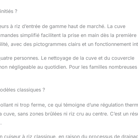
nitiés ?
seurs à riz d’entrée de gamme haut de marché. La cuve
andes simplifié facilitent la prise en main dès la première
bilité, avec des pictogrammes clairs et un fonctionnement intu
 quatre personnes. Le nettoyage de la cuve et du couvercle
nt non négligeable au quotidien. Pour les familles nombreuses
modèles classiques ?
 collant ni trop ferme, ce qui témoigne d’une régulation ther
cuve, sans zones brûlées ni riz cru au centre. C’est un résu
.
n cuiseur à riz classique, en raison du processus de draina