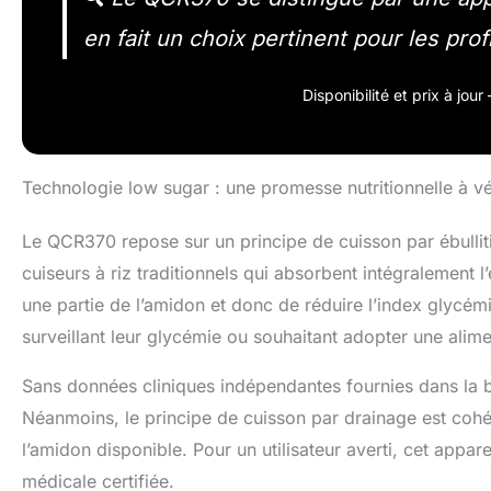
en fait un choix pertinent pour les pro
Disponibilité et prix à jou
Technologie low sugar : une promesse nutritionnelle à vér
Le QCR370 repose sur un principe de cuisson par ébulliti
cuiseurs à riz traditionnels qui absorbent intégralement l
une partie de l’amidon et donc de réduire l’index glycém
surveillant leur glycémie ou souhaitant adopter une alime
Sans données cliniques indépendantes fournies dans la boî
Néanmoins, le principe de cuisson par drainage est cohér
l’amidon disponible. Pour un utilisateur averti, cet appar
médicale certifiée.