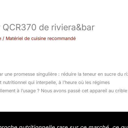
ar QCR370 de riviera&bar
e
/
Matériel de cuisine recommandé
r une promesse singulière : réduire la teneur en sucre du ri
nutritionnel qui interpelle, à l’heure où les régimes
ellement à l’usage ? Nous avons passé cet appareil au crible
oche nutritionnelle rare sur ce marché, ce qu