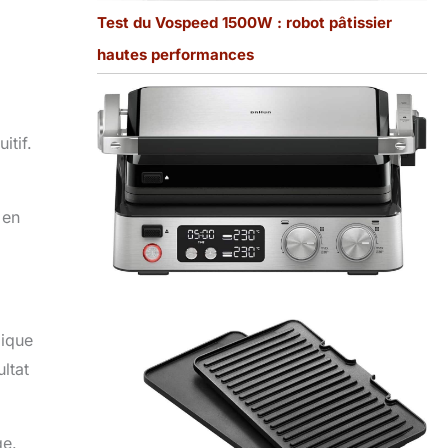
Test du Vospeed 1500W : robot pâtissier
hautes performances
itif.
 en
mique
ltat
ge.