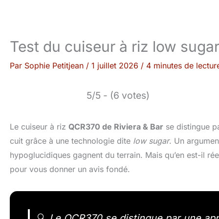
Test du cuiseur à riz low sug
Par
Sophie Petitjean
/
1 juillet 2026
/
4 minutes de lectur
5/5 - (6 votes)
Le cuiseur à riz
QCR370 de Riviera & Bar
se distingue pa
cuit grâce à une technologie dite
low sugar
. Un argument 
hypoglucidiques gagnent du terrain. Mais qu’en est-il ré
pour vous donner un avis fondé.
🔍
Le QCR370 se distingue par une appr